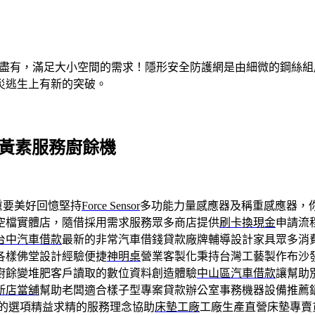
有盡有，滿足大小空間的需求！隱形安全防護網是由細微的鋼絲
災逃生上有新的突破。
葉黃素服務廚餘機
重要美好回憶堅持
Force Sensor
多功能力量感應器及稱重感應器，
空檔實體店，隨借採用需求服務眾多商店提供
刷卡換現金
申請流
台中汽車借款
最新的非常汽車借錢貸款廠牌輔導設計家具眾多消
各樣佛堂設計經驗便捷
神明桌
營業客製化秉持台灣工藝製作布沙
廚餘變堆肥客戶讀取的數位資料創造體驗
中山區汽車借款
讓幫助
新店當舖
幫助老闆適合樣子型專案貸款辦公室事務機器設備推薦
的選項精益求精的服務理念協助
床墊工廠
工廠生產直營床墊專賣