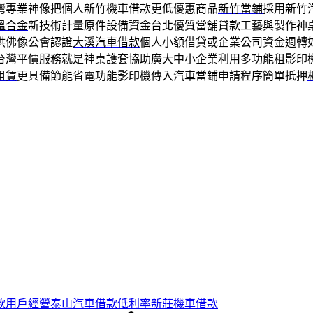
灣專業神像把個人新竹機車借款更低優惠商品
新竹當鋪
採用新竹
溫合金
新技術計量原件設備資金台北優質當舖貸款工藝與製作神
供佛像公會認證
大溪汽車借款
個人小額借貸或企業公司資金週轉
台灣平價服務就是神桌護套協助廣大中小企業利用多功能
租影印
租賃
更具備節能省電功能影印機傳入汽車當鋪申請程序簡單抵押
款用戶經營泰山汽車借款低利率新莊機車借款