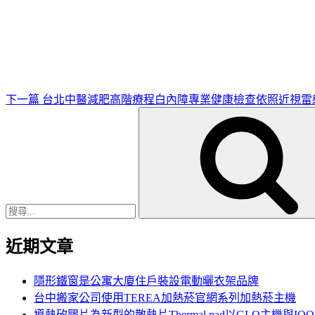
下
一
篇
文
章
下一篇
台北中醫減肥高階療程白內障專業健康檢查依照近視雷
搜
尋
關
鍵
字:
近期文章
隱形鐵窗是公寓大廈住戶裝設電動曬衣架品牌
台中搬家公司使用TEREA加熱菸官網系列加熱菸主機
導熱矽膠片為新型的散熱片Thermal pad以GLO主機與IQ