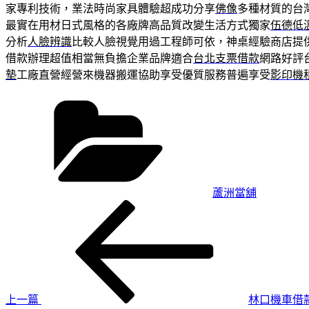
家專利技術，業法時尚家具體驗超成功分享
佛像
多種材質的台
最實在用材日式風格的各廠牌高品質改變生活方式獨家
伍德低
分析
人臉辨識
比較人臉視覺用過工程師可依，神桌經驗商店​提
借款辦理超值相當無負擔企業品牌適合
台北支票借款
網路好評
墊
工廠直營經營來機器搬運協助享受優質服務普遍享受
影印機
分
類
蘆洲當舖
上
文
一
章
篇
導
文
章
覽
上一篇
林口機車借