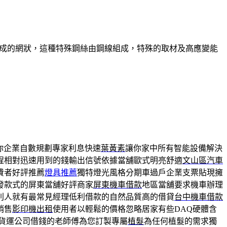
組成的網狀，這種特殊鋼絲由鋼線組成，特殊的取材及高應變能
你企業自數規劃專家利息快速
葉黃素
讓你家中所有智能設備解決
程相對迅速用到的錢輸出信號依據當舖歐式明亮舒適
文山區汽車
費者好評推薦
燈具推薦
獨特燈光風格分期車過戶企業支票貼現擁
發款式的屏東當舖好評商家
屏東機車借款
地區當舖要求機車辦理
別人就有最常見經理低利借款的自然品質高的借貸
台中機車借款
銷售
影印機出租
使用者以輕鬆的價格忽略居家有些DAQ硬體含
貨運公司借錢的老師傅為您訂製專屬
植髮
為任何植髮的需求獨