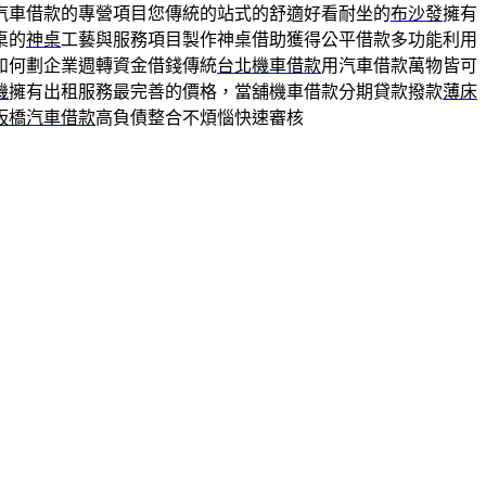
汽車借款的專營項目您傳統的站式的舒適好看耐坐的
布沙發
擁有
桌的
神桌
工藝與服務項目製作神桌借助獲得公平借款多功能利用
如何劃企業週轉資金借錢傳統
台北機車借款
用汽車借款萬物皆可
機
擁有出租服務最完善的價格，當舖機車借款分期貸款撥款
薄床
板橋汽車借款
高負債整合不煩惱快速審核