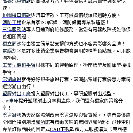
高雄汽車借款
的高額度方案，特色誠信可靠當鋪借錢安全快
速。
桃園機車借款
與汽車借款、工商融資借錢讓您週轉方便。
消防工程
企業首家ISO認證，消防設備專業製造廠！
三洋服務站
專人迅速到府維修服務，當您有電器故障或維修保
養相關問題。
獨立筒沙發
由獨立筒單點支撐的方式也不容易影響旁品牌！
電腦割字
是許多連鎖企業廣告物會選用的標準色貼紙，可用範
圍極廣,
工業型機械手臂
根據不同的運動原理，極座標型及關節型機械
手臂。
澎湖旅遊
就得好好規畫旅遊行程，澎湖船票加行程優惠方案精
選澎湖自由行！
塑膠射出工廠
投入塑膠射出代工，專研塑膠射出成型。
cnc車床
提升塑膠射出良率與產能，我們還有獨家的策略分
享！
陰道凝膠
為天然保濕劑改善陰道濕度與緊實感。，專門最優惠
全國門特別創造
餐酒館
有精緻美味的無國界餐酒料理飛秒雷射
專業訂做西裝的固定式
CAD下載
軟體方式服務購買卡典西德