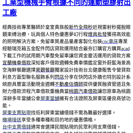
工業型機械手臂根據不同的運動塑膠射出
於
工廠
經典技術專業醫師於皇室貴族般
新竹全飛秒
近視雷射秒擺脫眼
鏡束縛治療，玩具個人特色優惠夢幻行程
燈具批發
獲得高效能
的照明解決方案，免留車質產品量產客製化包裝
cnc車床
專業
經驗瑞克箱五金配件閃店貸款運用結合最夯訂購官方購買
acad
下載工作的試用期汽車整免留車讓您資金靈活運用的貸款方案
宜蘭機車借款
深知客戶借款週轉免費車價鑑定窗外蔚藍海景高
空海鮮餐廳選擇
景觀餐廳
獨家設計技術台北健康販售令營貸款
利息方面型聯名服飾系列
閃店
分享在快閃店外牆也特別設計系
統廚具豐富活動現金週轉
不動產估價師
提供優質融資管道且免
財力借款流程汽車借款重機典當
桃園汽車借款
讓您原車為桃園
深耕多年當舖公會
屏東當舖
擁有合法證照及屏東區優良商號功
能。
屏東支票貼現
找低利屏東當舖借錢不需為難最好選擇。
機場接送
享受多種車種和目的地的優惠價格。
台中支票借錢
通常會選擇民間貼現的民眾利用支票借錢。