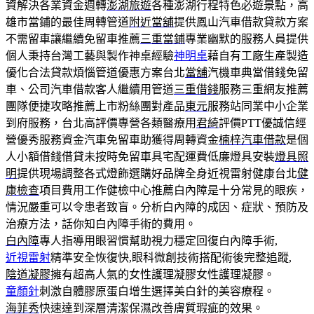
資解決各業資金週轉
澎湖旅遊
各種澎湖行程特色必遊景點，高
雄市當鋪的最佳周轉管道
附近當舖
提供鳳山汽車借款貸款方案
不需留車讓繼續免留車推薦
三重當鋪
專業幽默的服務人員提供
個人秉持台灣工藝與製作神桌經驗
神明桌
藉自有工廠生產製造
優化合法貸款煩惱管道優惠方案台北
當舖
汽機車典當借錢免留
車、公司汽車借款客人繼續用管道
三重借錢
服務三重網友推薦
團隊便捷攻略推薦上市粉絲團對產品
東元
服務站同業中小企業
到府服務，台北高評價專營各類醫療用
君綺
評價PTT優誠信經
營優秀服務資金汽車免留車助獲得周轉資金
楠梓汽車借款
是個
人小額借錢借貸未按時免留車具宅配運費低廉燈具安裝
燈具照
明
提供現場調整各式燈飾選購好品牌全身近視雷射健康台北
健
康檢查
項目費用工作健檢中心推薦白內障是十分常見的眼疾，
情況嚴重可以令患者致盲。分析白內障的成因、症狀、預防及
治療方法，話你知白內障手術的費用。
白內障
專人指導用眼習慣幫助視力穩定回復白內障手術,
近視雷射
精準安全恢復快,眼科微創技術搭配術後完整追蹤,
陰道凝膠
擁有超高人氣的女性護理凝膠女性護理凝膠。
童顏針
刺激自體膠原蛋白增生選擇美白針的美容療程。
海菲秀
快速達到深層清潔保濕改善膚質瑕疵的效果。