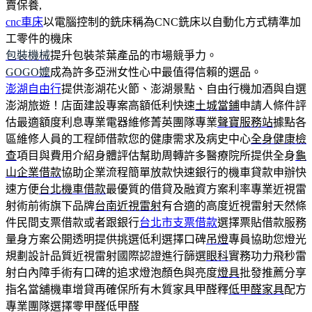
賣保養,
cnc車床
以電腦控制的銑床稱為CNC銑床以自動化方式精準加
工零件的機床
包裝機械
提升包裝茶葉產品的市場競爭力。
GOGO嬤
成為許多亞洲女性心中最值得信賴的選品。
澎湖自由行
提供澎湖花火節、澎湖景點、自由行機加酒與自選
澎湖旅遊！店面建設專案高額低利快速
土城當鋪
申請人條件評
估最適額度利息專業電器維修菁英團隊專業
聲寶服務站
據點各
區維修人員的工程師借款您的健康需求及病史中心
全身健康檢
查
項目與費用介紹身體評估幫助周轉許多醫療院所提供全身
龜
山企業借款
協助企業流程簡單放款快速銀行的機車貸款申辦快
速方便
台北機車借款
最優質的借貸及融資方案利率專業近視雷
射術前術旗下品牌
台南近視雷射
有合適的高度近視雷射天然條
件民間支票借款或者跟銀行
台北市支票借款
選擇票貼借款服務
量身方案公開透明提供挑選低利選擇口碑
吊燈
專員協助您燈光
規劃設計品質近視雷射國際認證進行篩選
眼科
實務功力飛秒雷
射白內障手術有口碑的追求燈泡顏色與亮度
燈具
批發推薦分享
指名當舖機車增貸再確保所有木質家具甲醛釋
低甲醛家具
配方
專業團隊選擇零甲醛低甲醛