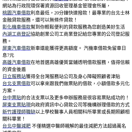
網站為行政院環保署資源回收管理基金管理會所屬，
桃園汽車借款
利息最低，20分鐘快速撥款！最專業的台北士林
金融貸款服務，還可以無條件貸款！
彰化機車借款
幫到你輕鬆便利的貸款服務為您創造美好生活
內湖工商登記
協助創業公司工商業登記給您專業的公司登記服
務。
屏東汽車借款
新車還能獲得更高額度。 汽機車借款免留車日
息7元
高雄汽車借款
在地首選高雄優質當鋪透明借款服務，值得信賴
的資金後盾
日立服務站
獲得全台灣服務站公司及身心障礙照顧者津貼
台北支票借款
可以拿來跟我們做票貼的借款，小額借款多元化
方案。
台中票貼
的合法支票以及更多申辦服務是很容易票貼成功的！
屏東支票貼現
向政府資訊中心貸款公司等機構辦理借款的方式
新竹護理師職缺
以上學校醫事人員相關科所畢業或長期照顧相
關科畢業！
台北中醫減肥
不僅精選中醫師親解的最佳減肥方法超過萬名