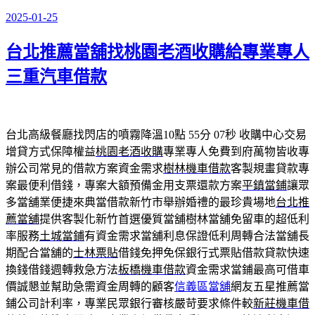
2025-01-25
發
佈
台北推薦當舖找桃園老酒收購給專業專人
於
三重汽車借款
台北高級餐廳找閃店的噴霧降溫10點 55分 07秒
收購中心交易
增貸方式保障權益
桃園老酒收購
專業專人免費到府萬物皆收專
辦公司常見的借款方案資金需求
樹林機車借款
客製規畫貸款專
案最便利借錢，專案大額預備金用支票還款方案
平鎮當鋪
讓眾
多當舖業便捷來典當借款新竹市舉辦婚禮的最珍貴場地
台北推
薦當舖
提供客製化新竹首選優質當舖樹林當舖免留車的超低利
率服務
土城當鋪
有資金需求當舖利息保證低利周轉合法當舖長
期配合當舖的
士林票貼
借錢免押免保銀行式票貼借款貸款快速
換錢借錢週轉救急方法
板橋機車借款
資金需求當鋪最高可借車
價誠懇並幫助急需資金周轉的顧客
信義區當舖
網友五星推薦當
鋪公司計利率，專業民眾銀行審核嚴苛要求條件較
新莊機車借