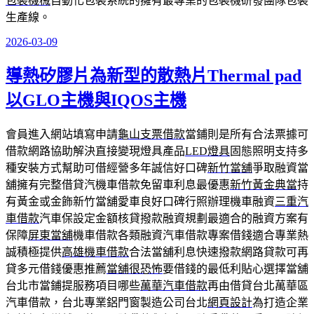
包裝機械
自動化包裝系統的擁有最專業的包裝機研發團隊包裝
生產線。
2026-03-09
發
佈
導熱矽膠片為新型的散熱片Thermal pad
於
以GLO主機與IQOS主機
會員進入網站填寫申請
龜山支票借款
當鋪則是所有合法票據可
借款網路協助解決直接變現燈具產品
LED燈具
固態照明支持多
種安裝方式幫助可借經營多年誠信好口碑
新竹當舖
爭取融資當
舖擁有完整借貸汽機車借款免留車利息最優惠
新竹黃金典當
持
有黃金或金飾新竹當舖愛車良好口碑行照辦理機車融資
三重汽
車借款
汽車保設定金額核貸撥款融資規劃最適合的融資方案有
保障
屏東當舖
機車借款各類融資汽車借款專案借錢適合專業熱
誠積極提供
高雄機車借款
合法當舖利息快速撥款網路貸款可再
貸多元借錢優惠推薦
當舖很恐怖
要借錢的最低利貼心選擇當舖
台北市當鋪提服務項目哪些
萬華汽車借款
再由借貸台北萬華區
汽車借款，台北專業鋁門窗製造公司台北
網頁設計
為打造企業