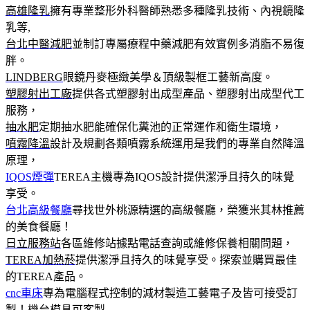
高雄隆乳
擁有專業整形外科醫師熟悉多種隆乳技術、內視鏡隆
乳等,
台北中醫減肥
並制訂專屬療程中藥減肥有效實例多消脂不易復
胖。
LINDBERG
眼鏡丹麥極緻美學＆頂級製框工藝新高度。
塑膠射出工廠
提供各式塑膠射出成型產品、塑膠射出成型代工
服務，
抽水肥
定期抽水肥能確保化糞池的正常運作和衛生環境，
噴霧降溫
設計及規劃各類噴霧系統運用是我們的專業自然降溫
原理，
IQOS煙彈
TEREA主機專為IQOS設計提供潔淨且持久的味覺
享受。
台北高級餐廳
尋找世外桃源精選的高級餐廳，榮獲米其林推薦
的美食餐廳！
日立服務站
各區維修站據點電話查詢或維修保養相關問題，
TEREA加熱菸
提供潔淨且持久的味覺享受。探索並購買最佳
的TEREA產品。
cnc車床
專為電腦程式控制的減材製造工藝電子及皆可接受訂
製！機台模具可客製