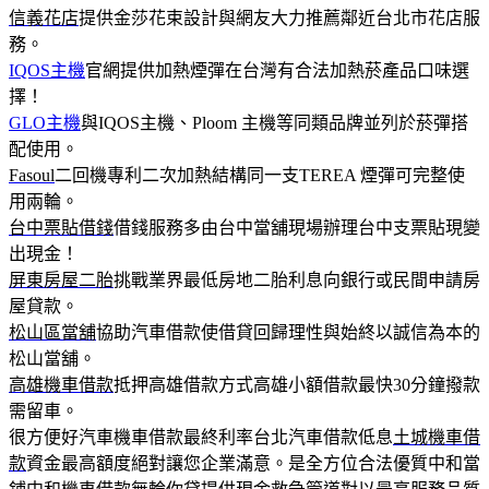
信義花店
提供金莎花束設計與網友大力推薦鄰近台北市花店服
務。
IQOS主機
官網提供加熱煙彈在台灣有合法加熱菸產品口味選
擇！
GLO主機
與IQOS主機、Ploom 主機等同類品牌並列於菸彈搭
配使用。
Fasoul
二回機專利二次加熱結構同一支TEREA 煙彈可完整使
用兩輪。
台中票貼借錢
借錢服務多由台中當舖現場辦理台中支票貼現變
出現金！
屏東房屋二胎
挑戰業界最低房地二胎利息向銀行或民間申請房
屋貸款。
松山區當舖
協助汽車借款使借貸回歸理性與始終以誠信為本的
松山當舖。
高雄機車借款
抵押高雄借款方式高雄小額借款最快30分鐘撥款
需留車。
很方便好汽車機車借款最終利率台北汽車借款低息
土城機車借
款
資金最高額度絕對讓您企業滿意。是全方位合法優質中和當