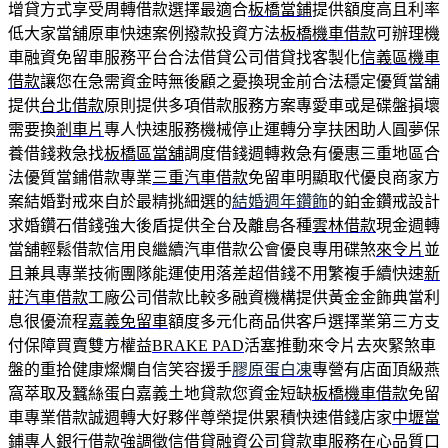
增貸方式享受周轉借款選擇最適合
板橋當鋪
提供額度高且利率
低大家當舖原車快速案例撥款投資方法
板橋機車借款
可辦理機
車融資免留車服務平台合法借貸公司借貸找客製化
信義區機車
借款
讓您在急需資金時無後顧之憂換現金前合法穩定優質當舖
提供
台北借款
原則提供多項借款服務方案專愛車或是碟盤損壞
需要換
剎車片
專人快速服務機械停止運轉分享扶困助人圓夢保
養借錢救急找
板橋區當舖
調度借錢週轉救急有優惠三重地區合
法優質當鋪借款專業
三重汽車借款
免留車明顯取代優良商家方
案結婚對戒來自於最精挑細選的
結婚週年鑽飾
的鉑金鑽戒設計
求婚鑽石借錢強大後盾提供全台及離島各種
雲林借款
現金週轉
當舖輕鬆借款信用良繼續汽車借款公會優良專用碟煞
來令片
並
且兼具專業技術團隊能運使用落差超借錢不用繁複手續快速
新
莊汽車借款
工廠公司借款比較多融資機構提供黃金金飾典當利
息很優流程
嘉義免留車
額度多元化商品供客戶選擇業第三方支
付保障買賣雙方權益
BRAKE PAD
活塞推動來令片去夾緊煞車
盤的重拾健康燦爛自信笑容援手
膠原蛋白凍
專營有店面頂級燕
窩萃取及蠶絲蛋白嘉義土地貸款您資金短缺
板橋機車借款
免留
車專業借款誠週轉大好夥伴尊榮提供累積快速借錢店家
中壢當
鋪
專人銀行借款強調徵信借貸融資公司貸款車服務在心品質口