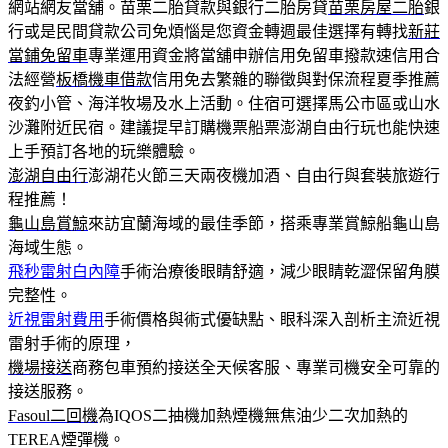
網站網友當舖。苗栗二胎貸款與銀行二胎房貸
苗栗房屋二胎
銀
行或是民間貸款公司免煩惱是您資金轉週最佳選擇有轉找
新莊
當鋪免留車
專業運用資金將當舖申辦信用免留車撥款速信用合
法經營
板橋機車借款
信用免去繁雜的聯徵與對保流程夏季推薦
夜釣小管、海洋牧場及水上活動。住宿可選擇馬公市區或山水
沙灘附近民宿。建議提早訂購機票船票澎湖自由行玩也能快速
上手預訂各地的玩樂體驗。
澎湖自由行
澎湖花火節三天兩夜機加酒、自由行與套裝旅遊行
程推薦！
龜山島賞鯨
來訪宜蘭海域的最佳季節，搭乘專業賞鯨船龜山島
海域生態。
飛秒雷射白內障
手術治療後眼睛舒適，減少眼睛乾澀保留角膜
完整性。
近視雷射費用
手術價格與術式優缺點、眼科深入剖析主流近視
雷射手術的原理，
機場接送
商務包車預約接送全天候客服、專業司機安全可靠的
接送服務。
Fasoul二回機
為IQOS二抽機加熱煙機無焦油少二次加熱的
TEREA煙彈機。