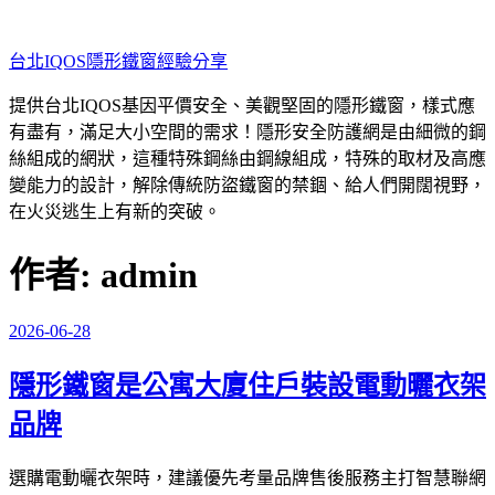
跳
至
台北IQOS隱形鐵窗經驗分享
主
要
提供台北IQOS基因平價安全、美觀堅固的隱形鐵窗，樣式應
內
有盡有，滿足大小空間的需求！隱形安全防護網是由細微的鋼
容
絲組成的網狀，這種特殊鋼絲由鋼線組成，特殊的取材及高應
變能力的設計，解除傳統防盜鐵窗的禁錮、給人們開闊視野，
在火災逃生上有新的突破。
作者:
admin
2026-06-28
發
佈
隱形鐵窗是公寓大廈住戶裝設電動曬衣架
於
品牌
選購電動曬衣架時，建議優先考量品牌售後服務主打智慧聯網