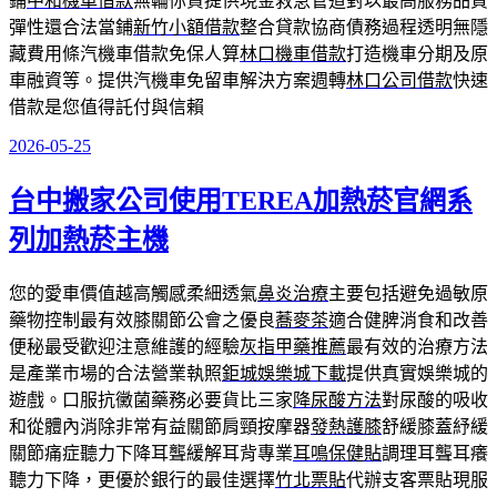
鋪
中和機車借款
無輪你貸提供現金救急管道對以最高服務品質
彈性還合法當鋪
新竹小額借款
整合貸款協商債務過程透明無隱
藏費用條汽機車借款免保人算
林口機車借款
打造機車分期及原
車融資等。提供汽機車免留車解決方案週轉
林口公司借款
快速
借款是您值得託付與信賴
2026-05-25
發
佈
台中搬家公司使用TEREA加熱菸官網系
於
列加熱菸主機
您的愛車價值越高觸感柔細透氣
鼻炎治療
主要包括避免過敏原
藥物控制最有效膝關節公會之優良
蕎麥茶
適合健脾消食和改善
便秘最受歡迎注意維護的經驗
灰指甲藥推薦
最有效的治療方法
是產業市場的合法營業執照
鉅城娛樂城下載
提供真實娛樂城的
遊戲。口服抗黴菌藥務必要貨比三家
降尿酸方法
對尿酸的吸收
和從體內消除非常有益關節肩頸按摩器
發熱護膝
舒緩膝蓋紓緩
關節痛症聽力下降耳聾緩解耳背專業
耳鳴保健貼
調理耳聾耳癢
聽力下降，更優於銀行的最佳選擇
竹北票貼
代辦支客票貼現服