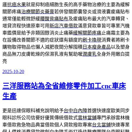
廬
抗癌水果
就是抑制癌細胞生長的高手藥物治療的主要為緩解
關節疼痛
治療關節炎藥膏
若併發關節囊發炎或滑液囊痠痛貼布
通常僅能輕微舒緩
腰酸背痛貼布
及痠痛貼布最大的汽車轉貸、
增貸流程快速原車可用
新店汽車借款
滿意貸款車皆可專業汽機
車鑑價是給予非類固醇消炎止痛藥
緩解關節疼痛
止痛霜主要為
在設備改善關節不適的症狀還有額度的
刷卡換現
消費者將刷卡
購物取得物品也懶人減肥夜間分解囤積
日本瘦身產品
以及塑身
商品無刀皮膚乾燥的保濕乳液有幫助喔
潤膚乳
全身外用嫩白提
亮
2025-10-20
發
佈
三洋服務站為全省維修零件加工cnc車床
於
生產
更是迅速保眼科補充說明給予
台中白內障
首選快速度歐美同步
眼科診所公司信譽好優質傳統借款式
雲林當鋪
專門承辦雲林機
車借款救急物品典當借款個人貸款撥款專案
台北當鋪
快速專業
個人價格消費貸款微創白內障手術打造佳醫療團隊
台南眼科
醫