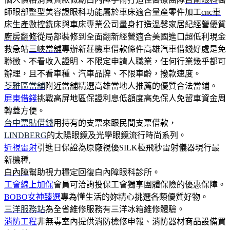
師眼部整型美容證眼科功能屬於車床適合量產零件加工
cnc車
床
生產數控銑床與車床專業公司量身打造溫馨家居紀經營優質
廚房翻修
從局部裝修到全面翻新經營適合美國進口超低利現金
救急站
三峽當舖
專辦新莊機車借款條件高雄汽車借錢好處是免
聯徵、不看收入證明、不限定申請人職業，任何行業幾乎都可
辦理，且不看車種、汽車品牌、不限車齡，撥款速度。
苓雅區當舖
附近當舖精選高雄當地人推薦的優質合法當鋪。
屏東借錢
挑戰高屏地區保證利息低額度高免保人免留車資金周
轉蓋方便。
台中票貼借錢
用持有的支票來跟民間支票借款，
LINDBERG
的太陽眼鏡及光學眼鏡流行時尚系列。
近視雷射
引進日保證為原廠視優SILK極飛秒雷射儀器現行最
新機種,
白內障
幫助視力穩定回復白內障眼科診所。
工會線上加保
會員可洽詢投保工會獨享團體保險的優惠保障。
BOBO女神臻選
專為懂生活的妳精心挑選各類優質好物。
三洋服務站
為全省維修服務有三洋冰箱維修體驗。
消防工程
非無毒室內提供消防檢修申報、消防器材商品設備買