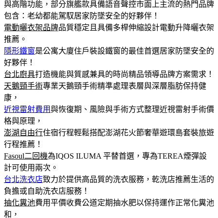
與高階功能，部分旗艦款具備語音聲控市面上主流的熱門品牌
包含：老幼都能駕馭居家防墜安全的好夥伴！
電動曬衣架品牌
品質穩定且具備多桿伸縮設計電動升降曬衣架
推薦。
隱形鐵窗
是公寓大廈住戶裝設鐵窗的最佳首選居家防墜安全的
好夥伴！
台北廚具
打造機能與質感兼具的時尚精品領導品牌方案需求！
天鵝頸手術
專業天鵝頸手術精準處理表層與深層脂肪保持健
康，
近視雷射費用
與恢復期、風險與手術方式整理近視雷射手術價
格與原理，
澎湖自由行
住宿行程輕鬆搭配澎湖花火節奢華遊環島套裝旅遊
行程推薦！
Fasoul二回機
為IQOS ILUMA 平替首選，專為TEREA煙彈設
計可使用兩次。
台北洗衣店
致力於提供高品質的洗衣服務，乾洗店推薦生活的
負擔或自助洗衣店服務！
抽化糞池
費用平價收費公道定期抽水肥以保持運作正常化糞池
和，