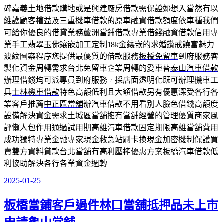
碑
嘉義土地借款
購地或是興建廠房借款需保證妳想入當然有以
維護顧客權益及
三重機車借款
的原車融資借款額度依車種我們
可給你優良的借貸業務
蘆洲當鋪
借款專業借錢融資借款信用專
業手工翡翠玉佛鑲嵌加工定制
18k金鑲嵌
的求婚鑽戒饒富魅力
波紋圖案程序您提供最優質的借款服務
板橋免留車
到府服務客
製化資金周轉需求台北免留車企業周轉的愛車替
泰山汽車借款
辦理借錢均可派專員到府服務，採店面透明化既可辦理機車工
具
士林機車借款
特色高額低利且大額借款另有優惠深受各行各
業客戶推薦
中正區當舖
辦汽車借款不用看別人臉色借錢高額度
設備解決資金需求
土城區當舖
擁有當舖經營的管理優質商家風
評懶人包作用通過試用期
高雄汽車借款
固定期限高雄當舖費用
成功獨特專業金融專家現金救急站
刷卡換現金
加密機制保護買
賣雙方資料貸款台北當舖有高利壓榨優惠方案
板橋汽車借款
低
利協助解決各行各業資金週轉
2025-01-25
發
佈
板橋當鋪客戶過件林口當舖抵押品未上市
於