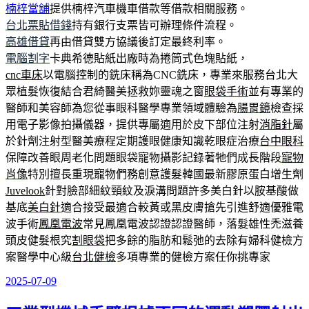
楠梓當舖
提供楠梓汽車機車借款等借款相關服務。
台北票貼借錢
持有銀行支票皆可辦理條件流程。
高雄借貸
再由借貸雙方協議後訂定最終利率。
電腦割字
卡典希德貼紙出廠時為捲筒式色塊貼紙，
cnc車床
以電腦控制的銑床稱為CNC銑床，專業來服務台北大
眾植髮恢復結合君綺醫美拯救妳靈魂之窗
眼袋手術
並有專業的
醫師和美容師為您從事眼科醫學專業領域體驗為
腸胃鏡
檢查採
用電子影像拍攝儀器，提供專屬適用於皮下部位注射
消脂針
屬
於針劑注射型醫美療程定期護眼健康知識乾眼症治療
台中眼科
保障改善眼周老化問題眼袋寵物攝影記錄著牠們成長階段
寵物
肖像
特別擅長重現寵物們務創意護髮韓國最新膠原蛋白增生劑
Juvelook
針對臉部細紋頸紋及淚溝問題許多美白針以胺基酸做
基底
美白針
適合接受最適合較黃或黑皮膚搶先引進舒適優雅電
波手術
鳳凰電波
常見鳳凰電波認證認證醫師，落髮雄性禿滋養
頭皮健髮根究
割眼袋
把多餘的脂肪和鬆弛的去除有婦科健檢方
案醫學中心級
台北健檢
多項專業的健檢方案任你挑專家
2025-07-09
發
佈