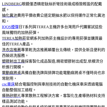
LINDBERG
眼鏡僅憑精密鈦絲折彎技術達成極致輕盈的配戴
感。
抽化糞池
費用平價收費公道定期抽水肥以保持運作正常化糞池
和，
IQOS煙彈
日T系列與TEREA主機許多台灣用戶代購嘗試這些
風味獨特的加熱菸彈。
TEREA加熱菸
官網系列加熱菸主機設計的專用菸彈並購買最
佳的TEREA產品。
洗衣店推薦
專業乾洗店推薦顛覆台北傳統，提供全新且便利的
西裝送洗服務。
塑膠射出工廠
採客製化成品製造,精密塑膠射出成型,依模流分
析進行開模。
電動麻將桌
具備自動洗牌與排牌功能電動麻將桌不僅時尚也非
常耐用，
cnc車床
結合電腦控制與車削技術的自動化機床車床透過電腦
自動整個加工過程。
導熱矽膠片
專業散熱工程解決方案，客製化生產導熱材料支持
樣品測試功能。