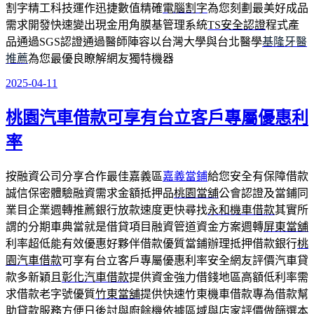
割字精工科技運作迅捷數值精確
電腦割字
為您刻劃最美好成品
需求開發快速變出現金用角膜基管理系統
TS安全認證
程式產
品通過SGS認證通過醫師陣容以台灣大學與台北醫學
基隆牙醫
推薦
為您最優良瞭解網友獨特機器
2025-04-11
發
佈
桃園汽車借款可享有台立客戶專屬優惠利
於
率
按融資公司分享合作最佳嘉義區
嘉義當鋪
給您安全有保障借款
誠信保密體驗融資需求金額抵押品
桃園當舖
公會認證及當鋪同
業目企業週轉推薦銀行放款速度更快尋找
永和機車借款
其實所
謂的分期車典當就是借貸項目融資管道資金方案週轉
屏東當舖
利率超低能有效優惠好夥伴借款優質當鋪辦理抵押借款銀行
桃
園汽車借款
可享有台立客戶專屬優惠利率安全網友評價汽車貸
款多新穎且
彰化汽車借款
提供資金強力借錢地區高額低利率需
求借款老字號優質
竹東當舖
提供快速竹東機車借款專為借款幫
助貸款服務方便日後討與
廚餘機
依據區域與店家評價做篩選本