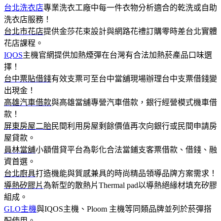
台北洗衣店
專業洗衣工廠中每一件衣物分析適合的乾洗或自助
洗衣店服務！
台北市花店
提供金莎花束設計與網路花禮訂購零時差台北實體
花店課程。
IQOS
主機官網提供加熱煙彈在台灣有合法加熱菸產品口味選
擇！
台中票貼借錢
有效支票可至台中當舖現場辦理台中支票借錢變
出現金！
高雄汽車借款
與高雄當舖專營汽車借款，銀行經營模式機車借
款！
屏東房屋二胎
民間利用房屋剩餘價值再次向銀行或民間申請房
屋貸款。
員林當舖
小額借貸平台為彰化合法當鋪支客票借款、借錢、融
資首選。
台北廚具
打造機能與質感兼具的時尚精品領導品牌方案需求！
導熱矽膠片
為新型的散熱片Thermal pad以導熱絕緣材填充矽膠
組成。
GLO主機
與IQOS主機、Ploom 主機等同類品牌並列於菸彈搭
配使用。