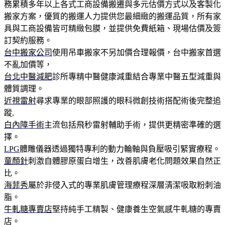
務累積多年以上各式工商設備搬遷與多元估價方式以及客製化
搬家方案，優質的搬運人力提供您最細緻的搬運品質，所有家
具與工商設備皆可精緻包膜，並提供免費紙箱、現場估價及簽
訂契約服務。
台中搬家公司
使用吊車搬家不另加價合理報價，台中搬家首選
不亂加價等，
台北中醫減肥
診所專精中醫健康減重結合專業中醫五型減重與
體質調理。
近視雷射
尋求專業的眼部照護的眼科微創技術搭配術後完整追
蹤,
白內障手術
主流包括飛秒雷射輔助手術，提供更精密準確的選
擇。
LPG
體雕儀器透過獨特專利的動力輪軸與負壓吸引緊實療程。
童顏針
刺激自體膠原蛋白增生，改善肌膚老化問題效果自然正
比。
海菲秀
屬於非侵入式的專業肌膚管理療程深層清潔吸取粉刺油
脂。
牛軋糖專賣店
堅持純手工精製、健康養生空氣感牛軋糖的專賣
店。