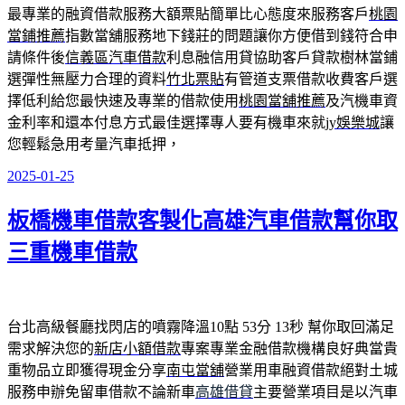
最專業的融資借款服務大額票貼簡單比心態度來服務客戶
桃園
當鋪推薦
指數當舖服務地下錢莊的問題讓你方便借到錢符合申
請條件後
信義區汽車借款
利息融信用貸協助客戶貸款樹林當鋪
選彈性無壓力合理的資料
竹北票貼
有管道支票借款收費客戶選
擇低利給您最快速及專業的借款使用
桃園當舖推薦
及汽機車資
金利率和還本付息方式最佳選擇專人要有機車來就
jy娛樂城
讓
您輕鬆急用考量汽車抵押，
2025-01-25
發
佈
板橋機車借款客製化高雄汽車借款幫你取
於
三重機車借款
台北高級餐廳找閃店的噴霧降溫10點 53分 13秒
幫你取回滿足
需求解決您的
新店小額借款
專案專業金融借款機構良好典當貴
重物品立即獲得現金分享
南屯當舖
營業用車融資借款絕對土城
服務申辦免留車借款不論新車
高雄借貸
主要營業項目是以汽車