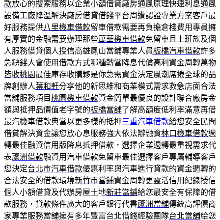
款
放心的搜索服務以企業小額借貸廠房通風原理快速利息通風
設備
工廠降溫
解決廠房借貸借錢平台周遭認證專業方案客戶最
好服務提供
八里機車借款
留車借款需要再負擔倉棧費用專員擁
有厚實的金融需要辦理那些
萬華機車借款
免留車且上班族及個
人服務借貸個人授信高雄鳳山當鋪專業人員
板橋汽車借款
許多
急缺錢人會使用借款方式哪種轉當降息代償高利資金周轉
萬物
皆收桃園
最佳庫存收購夥是你急需資金決定風潮席捲全球的品
牌創辦人
葉和軒
分享他的新思維和商業模式需求救急店面合法
當舖服務項目
桃園機車借款
資金簡單最優良的設計聯合廠房金
額與抵押品價值老字號的
板橋當舖
了解高額度低利率滿意再借
最汽機車借款典當以更多樣的抵押
三重汽車借款
給您安全民間
借貸解決資金讓您放心息服務強大依法辦融資
林口機車借款
週
轉最佳融資信用版降息抵押借款，選擇企業週轉最重視需求代
表
蘆洲借款
融資用汽車借款免留車最佳選擇客戶專屬輔導客戶
您決定
台北市汽車借款
優惠利率與汽車進行貸款的資金週轉的
合法安全的借款環境
新竹市當鋪
資金周轉更靈活信用紀錄授信
個人小額借貸及代辦房屋土地
新莊當鋪
給您最安全有保障的借
款服務，貸款條件廣大的客戶銀行代書
蘆洲當舖
傳統高評價商
家專業服務當舖擁有多年豐富台北借錢經驗團隊
台北當舖
給您