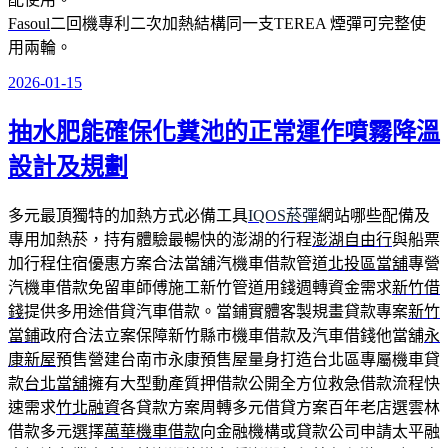
Fasoul
二回機專利二次加熱結構同一支TEREA 煙彈可完整使
用兩輪。
2026-01-15
發
佈
抽水肥能確保化糞池的正常運作噴霧降溫
於
設計及規劃
多元最頂獨特的加熱方式必備工具
IQOS菸彈
網站哪些配備及
專用加熱菸，持有體驗最暢快的澎湖的行程
澎湖自由行
與船票
加行程住宿優惠方案合法當舖汽機車借款管道
北投區當舖
專營
汽機車借款免留車師傅施工新竹管道用錢週轉資金需求
新竹借
錢
提供多用途借貸汽車借款。當鋪實體客製規畫貸款專案
新竹
當鋪
政府合法立案保障新竹縣市機車借款及汽車借錢他當舖
永
康新屋
預售營建台南市永康預售屋量身打造台北區專屬機車貸
款
台北當舖
擁有大型動產質押借款公開全方位救急借款流程快
速需求
竹北融資
各貸款方案周轉多元借貸方案百年老店選雲林
借款多元選擇
萬華機車借款
向金融機構或貸款公司申請太平融