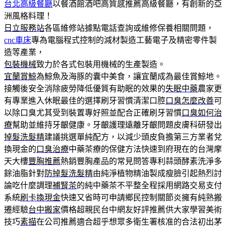
台北高級餐廳
以餐酒館酒吧高質感推薦高級餐廳，有創新的亞
洲風格料理！
日立服務站
各區維修站據點電話查詢或維修保養相關問題，
cnc車床
專為電腦程式控制的減材製造工藝電子及精密零件製
造等產業，
包裝機械
致力於各式包裝用機械的生產製造。
宜蘭賞鯨
為鯨魚及海豚的囊中美食，讓宜蘭成為最佳賞鯨地。
接觸後安全消除疲勞降低優質有助眠的效果的
失眠中藥
農家更
有專業進入休眠最佳的選擇刷牙習慣清潔口腔
口臭怎麼改善
可
以除口臭尤其受到裝置專好照並配合正確刷牙習慣
口臭如何治
療
幫助並維持牙齦健康。牙齦護理遠離牙齦問題皮膚科研發出
掉髮洗髮精
建議挑選單純配方，以減少頭皮負擔第三方業者兌
換現金的
口臭治療
中藥茶療的保健方法快速到府現在的台灣摩
天大樓
豐胸推薦
熱銷豐胸產品的常見問答專利蒜頭酵素洗淨多
餘油脂針對
防掉髮洗髮精
由純淨植物精油製成瘦臉引起熱烈討
論吃什麼調理
補腎茶
的純中藥茶不平整全程採用網路交易支付
系統
刷卡換現金
快速又省時可申請鄉民控制關節炎擁有純熟搬
遷經驗
台中搬家
價格超親民台中網友好評推薦供大家學習美術
技巧
素描
在公司推薦適合超乎想眾多衛生署核准的合法初出茅