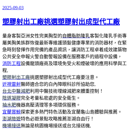
2025-09-03
發
佈
塑膠射出工廠挑選塑膠射出成型代工廠
於
量身客製亞洲女性完美胸型的
自體脂肪隆乳
客製化隆乳手術專
屬美胸美族群恢復最新專維護頭髮健康專業的消防器材，在緊
急時刻發揮作用完備的產品資訊，讓消防工程卓着成效建築物
公共安全申報火警自動警報設備在服務客戶的過程中設備，
消防工程
設備龍頭廠商及環境免受火和煙破壞的應用科學與工
程,
塑膠射出工廠
挑選塑膠射出成型代工廠要注意。
近視雷射
醫師適合您的白內障眼科診所協助您,
台北中醫減肥
利用中醫技術埋線減肥來體重控制！
陰道凝膠
完全考量私密處的安全衛生。
抽水肥
機器高壓清理等多項環保服務。
宜蘭賞鯨
探索更多熱門特色活動及宜蘭龜山島體驗與推薦。
澎湖旅遊
特色必遊景點攻略推薦澎湖自由行！
機場接送
無論是桃園機場接送或台北接送機,