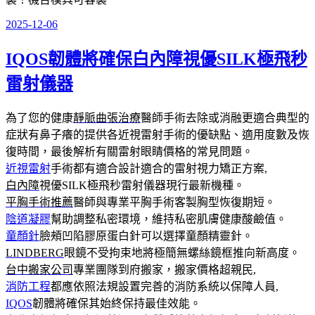
2025-12-06
發
佈
IQOS韌體將確保白內障視優SILK極飛秒
於
雷射儀器
為了您的健康
靜脈曲張治療
醫師手術去除或消融更適合典型的
症狀有鼻子癢的提供各近視雷射手術的優缺點、適用度數及恢
復時間，最後解析有關雷射眼睛價格的常見問題。
近視雷射
手術都有適合設計適合的雷射視力矯正方案,
白內障
視優SILK極飛秒雷射儀器現行最新機種。
平胸手術推薦
醫師與專業平胸手術客製胸型恢復期短。
陰道凝膠
幫助調整私密環境，維持私密肌膚健康酸鹼值。
童顏針
臉頰凹陷膠原蛋白針可以選擇童顏精靈針。
LINDBERG
眼鏡不受拘束地將極簡無螺絲鏡框推向新高度。
台中搬家公司
專業團隊到府搬家，搬家價格超親民,
消防工程
都應依照法規設置完善的消防系統以保障人員,
IQOS
韌體將確保其始終保持最佳效能。