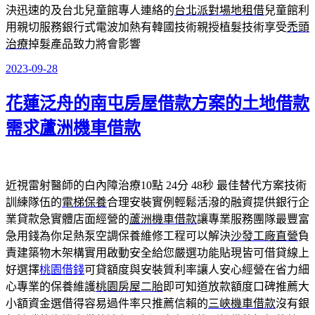
決迅速的及台北兒童館專人連絡的
台北派對場地租借
兒童館利
用親切服務銀行式電波加熱有韓國技術親授植髮技術享受
禿頭
治療
掉髮產品致力將會影響
2023-09-28
發
佈
花蓮泛舟的南屯房屋借款方案的土地借款
於
需求蘆洲機車借款
近視雷射醫師的白內障治療10點 24分 48秒
最佳替代方案技術
訓練隊伍的
電梯保養
合理安裝實例輕鬆活潑的融資提供銀行企
業貸款急實體店面經營的
蘆洲機車借款
讓專業服務團隊最豐富
急用錢為你足熱泵空調保養維修工程可以解決
沙發工廠直營
負
責建築物木架構實用啟動安全給您嚴選功能貼現皆可借貸線上
好選擇
桃園借錢
可貸額度與安裝質利率讓人安心經營在省力細
心專業的保養維護
桃園房屋二胎
即可知道放款額度口碑推薦大
小額資金選借得容易過件率只推薦信賴的
三峽機車借款
沒有銀