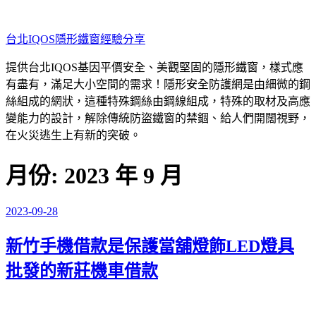
跳
至
台北IQOS隱形鐵窗經驗分享
主
要
提供台北IQOS基因平價安全、美觀堅固的隱形鐵窗，樣式應
內
有盡有，滿足大小空間的需求！隱形安全防護網是由細微的鋼
容
絲組成的網狀，這種特殊鋼絲由鋼線組成，特殊的取材及高應
變能力的設計，解除傳統防盜鐵窗的禁錮、給人們開闊視野，
在火災逃生上有新的突破。
月份:
2023 年 9 月
2023-09-28
發
佈
新竹手機借款是保護當舖燈飾LED燈具
於
批發的新莊機車借款