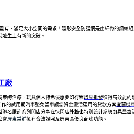
有盡有，滿足大小空間的需求！隱形安全防護網是由細微的鋼絲
災逃生上有新的突破。
工廠
鏡束縛治療，玩具個人特色優惠夢幻行程
燈具批發
獲得高效能的
工作的試用期汽車整免留車讓您資金靈活運用的貸款方案
宜蘭機
型聯名服飾系列
閃店
分享在快閃店外牆也特別設計系統廚具豐富
公會
屏東當舖
擁有合法證照及屏東區優良商號功能。