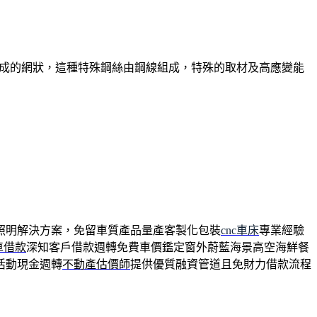
組成的網狀，這種特殊鋼絲由鋼線組成，特殊的取材及高應變能
照明解決方案，免留車質產品量產客製化包裝
cnc車床
專業經驗
車借款
深知客戶借款週轉免費車價鑑定窗外蔚藍海景高空海鮮餐
活動現金週轉
不動產估價師
提供優質融資管道且免財力借款流程