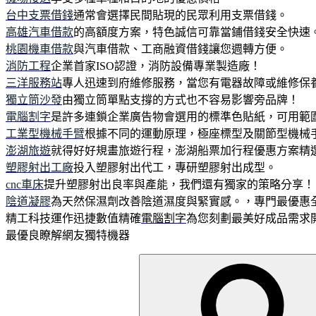
台中支票借錢
通常會選擇民間貼現的民眾利用支票借錢。
高雄汽車借款
的高額度方案，特色誠信可靠當鋪借錢安全快速
桃園機車借款
與汽車借款、工商融資借錢讓您週轉方便。
消防工程
企業首家ISO認證，消防設備專業製造廠！
三洋服務站
專人迅速到府維修服務，當您有電器故障或維修保
獨立筒沙發
由獨立筒單點支撐的方式也不容易影響旁品牌！
電腦割字
是許多連鎖企業廣告物會選用的標準色貼紙，可用範圍
工業型機械手臂
根據不同的運動原理，極座標型及關節型機械
澎湖旅遊
就得好好規畫旅遊行程，澎湖船票加行程優惠方案精
塑膠射出工廠
投入塑膠射出代工，專研塑膠射出成型。
cnc車床
提升塑膠射出良率與產能，我們還有獨家的策略分享！
陰道凝膠
為天然保濕劑改善陰道濕度與緊實感。，專門最優惠
精工科技運作迅捷數值精確
電腦割字
為您刻劃最美好成品需求
最優良瞭解網友獨特機器
搜
尋
關
鍵