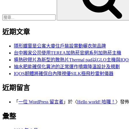
字:
近期文章
隱形鐵窗是公寓大廈住戶裝設電動曬衣架品牌
台中搬家公司使用TEREA加熱菸官網系列加熱菸主機
導熱矽膠片為新型的散熱片Thermal pad以GLO主機與IQ
抽水肥能確保化糞池的正常運作噴霧降溫設計及規劃
IQOS韌體將確保白內障視優SILK極飛秒雷射儀器
近期留言
「
一位 WordPress 留言者
」於〈
Hello world! 哈囉！
〉發
彙整