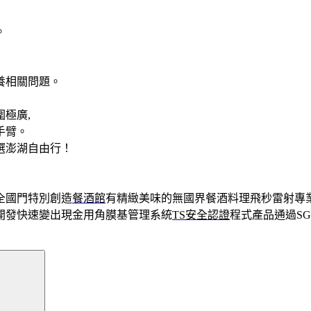
。
養相關問題。
極廣,
手臂。
選澎湖自由行！
全國門特別創造
餐酒館
有精緻美味的無國界餐酒料理飛秒雷射專
開發快速變出現金用角膜基管理系統
TS安全認證
程式產品通過S
搜
尋