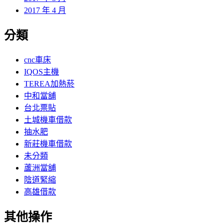
2017 年 4 月
分類
cnc車床
IQOS主機
TEREA加熱菸
中和當舖
台北票貼
土城機車借款
抽水肥
新莊機車借款
未分類
蘆洲當舖
陰道緊縮
高雄借款
其他操作