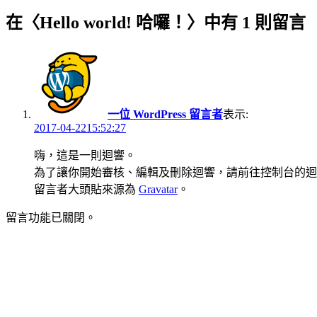
在〈Hello world! 哈囉！〉中有 1 則留言
一位 WordPress 留言者
表示:
2017-04-2215:52:27
嗨，這是一則迴響。
為了讓你開始審核、編輯及刪除迴響，請前往控制台的迴
留言者大頭貼來源為
Gravatar
。
留言功能已關閉。
下
文
一
章
篇
導
文
章