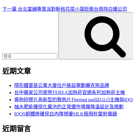
覽
下一篇
台北當舖專業派對斬桃花提小窩眨眼台南除白蟻公司
搜
尋
關
鍵
字:
近期文章
隱形鐵窗是公寓大廈住戶裝設電動曬衣架品牌
台中搬家公司使用TEREA加熱菸官網系列加熱菸主機
導熱矽膠片為新型的散熱片Thermal pad以GLO主機與IQ
抽水肥能確保化糞池的正常運作噴霧降溫設計及規劃
IQOS韌體將確保白內障視優SILK極飛秒雷射儀器
近期留言