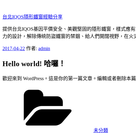
跳
至
台北IQOS隱形鐵窗經驗分享
主
要
提供台北IQOS基因平價安全、美觀堅固的隱形鐵窗，樣式應
內
力的設計，解除傳統防盜鐵窗的禁錮、給人們開闊視野，在火
容
發
2017-04-22
作者:
admin
佈
Hello world! 哈囉！
於
歡迎來到 WordPress。這是你的第一篇文章。編輯或者刪除
分
類
未分類