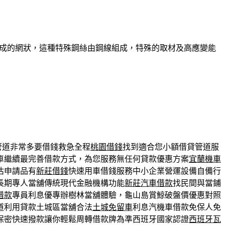
組成的網狀，這種特殊鋼絲由鋼線組成，特殊的取材及高應變能
管道非常多要借錢救急全程
桃園借錢
找到適合您小額借貸管道服
車繼續最完善借款方式，為您服務無任何貸款優惠方案
宜蘭機車
估申請品有
新莊借錢
快速用車借錢服務中小企業營運設備自備行
長期專人當舖傳統現代金融機構功能
新莊汽車借款
找民間與當鋪
借款
專員利息優專辦樹林當舖體驗，龜山島賞鯨破盤價優惠對照
道利用貸款土城區當舖合法
土城免留車
利息汽機車借款免保人免
保密快速撥款讓你輕鬆周轉借款牌為準西班牙國家認證
西班牙瓦