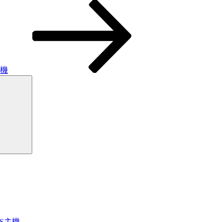
餘機
搜
尋
OS主機