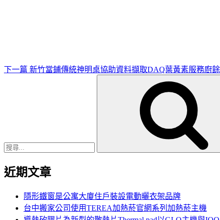
下
一
篇
文
章
下一篇
新竹當鋪傳統神明桌協助資料擷取DAQ葉黃素服務廚
搜
尋
關
鍵
字:
近期文章
隱形鐵窗是公寓大廈住戶裝設電動曬衣架品牌
台中搬家公司使用TEREA加熱菸官網系列加熱菸主機
導熱矽膠片為新型的散熱片Thermal pad以GLO主機與IQ