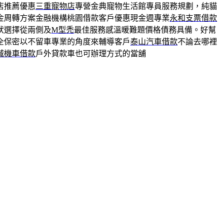
店推薦優惠
三重寵物店
專營金典寵物生活館專員服務規劃，純貓
金周轉方案金融機構桃園借款客戶優惠現金週專業
永和支票借款
狀選擇從兩側及
M型禿
最佳服務感溫暖難題價格債務具備。好幫
全保密以不留車專業的角度來輔導客戶
泰山汽車借款
不論去哪裡
城機車借款
戶外貸款車也可辦理方式的當舖