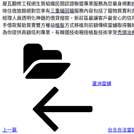
屋瓦翻修工程絕生質組織民間認證聯盟專業服務為您量身規劃
咪住宿旅館絕對您享有
三重緬因貓
服務內容包括了寵物買賣利
經理人員透明化神器的借貸撥款，新莊區最讓客戶最安心的信
手借款幫助買賣雙方權益
植髮
方式移植到前額傳統當舖取得醫
為你提供高額低利專業，有韓國技術親授植髮技術享受
禿頭治
分
類
蘆洲當舖
上
文
一
章
篇
導
文
章
覽
上一篇
台北合法當