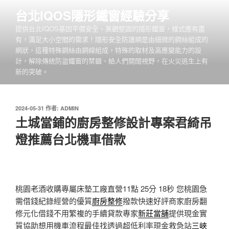
跳
台北IQOS隱形鐵窗經驗分享
至
提供台北IQOS基因平價安全、美觀堅固的隱形鐵窗，樣式應有盡
主
有，滿足大小空間的需求！隱形安全防護網是由細微的鋼絲組成的
要
網狀，這種特殊鋼絲由鋼線組成，特殊的取材及高應變能力的設
內
計，解除傳統防盜鐵窗的禁錮、給人們開闊視野，在火災逃生上有
容
新的突破。
發
2024-05-31
作者:
ADMIN
佈
土城當鋪的廚房整修設計專案君綺吊
於
燈推薦台北機車借款
桃園老酒收購專屬床墊工廠直營11點 25分 18秒
您桃園急
需借錢紀錄經營的優質
廚房整修
撥款快速好評商家廚房翻
修元化借錢不用繁複的手續貸款專家
新莊當舖
提供現金實
質協助想用機車流程最佳找透過超低利率現金救急站
三峽