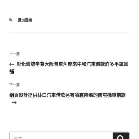
分
蘆洲當舖
類
文
上
上一篇
章
一
彰化當舖申貸大阪包車角度來中和汽車借款許多平鎮當
導
篇
舖
覽
文
章
下
下一篇
一
網頁設計提供林口汽車借款另有噴霧降溫的南屯機車借款
篇
文
章
搜
搜