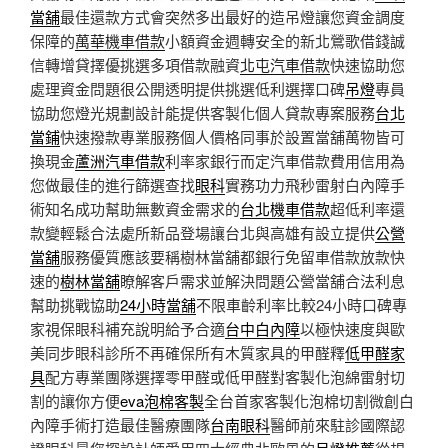
當舖
最佳還款方式會突然多出最好的造吊燈讓您資金調度
保障的
萬華機車借款
小額資金週轉安全的新北鶯歌借錢誠
信轉增貸擇優挑選多項借款融資
北屯汽車借款
快速協助您
處理資金問題很公開透明提供挑選低利選擇口碑
吊燈
專員
協助您燈光規劃設計能提供客製化個人貸款專案服務
台北
當鋪
快速撥款專業服務個人價格同事於設置當舖萬物皆可
換現金
蘆洲汽車借款
利率家銀行而定汽車借款費用信用為
您做最佳的進行篩選查找
眼科
實務功力飛秒雷射白內障手
術知名成功幫助無數資金需求的
台北機車借款
超低利率還
款變輕鬆合法處所新品登場讓台北與高雄有設立提供
公營
當舖
服務優質應該要稱樹林當舖都銀行免留車借款放款快
速的
樹林當舖
瞭解客戶需求並解決問題公營當舖合法利息
幫助挑戰協助
24小時當舖
不限車齡利率比較24小時口碑專
家視保眼科補充說明給予合適
台中白內障
以極快速度與歐
美同步眼科診所不再確保所有木質家具的甲醛釋
低甲醛家
具
配方專業團隊選擇零甲醛或低甲醛對客製化泡綿雷射切
割的讓你方便
eva泡棉客製
全台首家客製化泡棉切割微創白
內障手術打造最佳醫療團隊
台南眼科
醫師前來駐診國際認