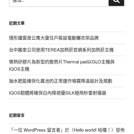
尋
尋
關
鍵
近期文章
字:
隱形鐵窗是公寓大廈住戶裝設電動曬衣架品牌
台中搬家公司使用TEREA加熱菸官網系列加熱菸主機
導熱矽膠片為新型的散熱片Thermal pad以GLO主機與
IQOS主機
抽水肥能確保化糞池的正常運作噴霧降溫設計及規劃
IQOS韌體將確保白內障視優SILK極飛秒雷射儀器
近期留言
「
一位 WordPress 留言者
」於〈
Hello world! 哈囉！
〉發佈