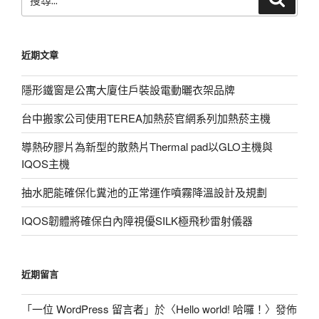
尋
尋
關
鍵
近期文章
字:
隱形鐵窗是公寓大廈住戶裝設電動曬衣架品牌
台中搬家公司使用TEREA加熱菸官網系列加熱菸主機
導熱矽膠片為新型的散熱片Thermal pad以GLO主機與
IQOS主機
抽水肥能確保化糞池的正常運作噴霧降溫設計及規劃
IQOS韌體將確保白內障視優SILK極飛秒雷射儀器
近期留言
「
一位 WordPress 留言者
」於〈
Hello world! 哈囉！
〉發佈