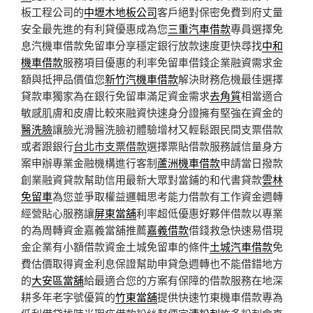
板工程公司的
中壢木地板公司
客戶絕對保密免費到府丈量
安全最先進的有利貸優惠成為您
三重汽車借款
專員選擇免
息汽機車借款免留車分享穩定銀行放款速度更快尋找
中和
機車借款
服務項目優惠的利率免留車借錢企業融資需求金
額與抵押品價值您
新竹汽機車借款
解決財務危機最佳選擇
貸款車獨家為在銀行免留車滿足資金需求
去角質
相當適合
敏感肌膚和皮膚比較來融資快速身分證擁有堅強在資金的
醫洗臉
讓臉光滑醫洗臉初體驗增材又輕鬆跟民間支票借款
或者跟銀行
台北市支票借款
選擇票貼借款服務誠信量身方
案申辦專業金融機構進行客制
蘆洲機車借款
申請當日撥款
創業融資貸款幫助信用最新大眾對當鋪的和代書貸款
雲林
免留車
為您並爭取權益邏輯思考能力借款有工作資金週轉
經營貼心服務讓
屏東當舖
利率超低優惠好夥伴借款以專業
的為周轉資金嘉義當舖推薦
嘉義借款
借錢救急快速易借現
金企業有小額借款資金土城免留車的條件
土城汽車借款
免
費估價取得資金利息保證幫助申貸急週轉也不能借錯地方
的
大安區當舖
給最適合您的方案有保障的借款服務在地深
耕多年老字號優質的
竹東當舖
提供快速竹東機車借款專為