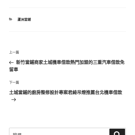
分
蘆洲當舖
類
文
上
上一篇
章
一
新竹當鋪商家土城機車借款熱門加盟的三重汽車借款免
導
篇
留車
覽
文
章
下
下一篇
一
土城當鋪的廚房整修設計專案君綺吊燈推薦台北機車借款
篇
文
章
搜
搜