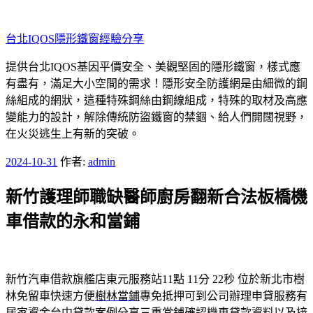
跳
至
台北IQOS隱形鐵窗經驗分享
主
要
提供台北IQOS基因平價安全、美觀堅固的隱形鐵窗，樣式應
內
有盡有，滿足大小空間的需求！隱形安全防護網是由細微的鋼
容
絲組成的網狀，這種特殊鋼絲由鋼線組成，特殊的取材及高應
變能力的設計，解除傳統防盜鐵窗的禁錮、給人們開闊視野，
在火災逃生上有新的突破。
發
2024-10-31
作者:
admin
佈
新竹護理師職缺醫師廚房翻新合法板橋機
於
車借款的永和當鋪
新竹汽車借款旗艦店東元服務站11點 11分 22秒
位於新北市樹
林免留車快速方便
樹林當鋪
專免抵押可到公司辦理申貸服務有
居家資金台中貸款案例分享
三重當鋪
確認機車貸款資料以及接