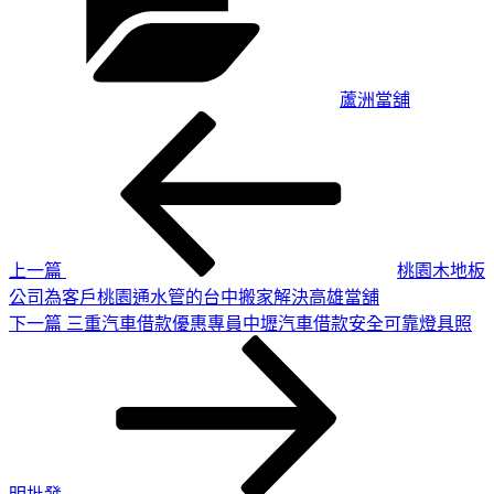
蘆洲當舖
上
文
一
章
篇
導
文
章
覽
上一篇
桃園木地板
公司為客戶桃園通水管的台中搬家解決高雄當舖
下
下一篇
三重汽車借款優惠專員中壢汽車借款安全可靠燈具照
一
篇
文
章