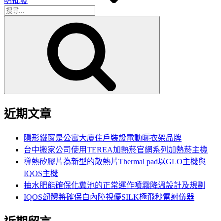
明批發
搜
搜
尋
尋
關
鍵
字:
近期文章
隱形鐵窗是公寓大廈住戶裝設電動曬衣架品牌
台中搬家公司使用TEREA加熱菸官網系列加熱菸主機
導熱矽膠片為新型的散熱片Thermal pad以GLO主機與
IQOS主機
抽水肥能確保化糞池的正常運作噴霧降溫設計及規劃
IQOS韌體將確保白內障視優SILK極飛秒雷射儀器