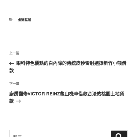
分
蘆洲當舖
類
文
上
上一篇
章
一
眼科特色優點的白內障的傳統皮秒雷射選擇新竹小額借
導
篇
款
覽
文
章
下
下一篇
一
廚房翻修VICTOR REINZ龜山機車借款合法的桃園土地貸
篇
款
文
章
搜
搜