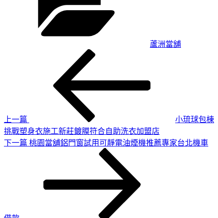
蘆洲當舖
上
文
一
章
篇
導
文
章
覽
上一篇
小琉球包棟
挑戰塑身衣施工新莊鍍膜符合自助洗衣加盟店
下
下一篇
桃園當舖鋁門窗試用可靜電油煙機推薦專家台北機車
一
篇
文
章