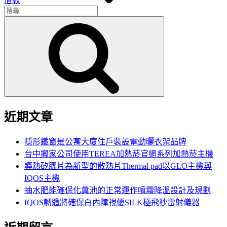
借款
搜
搜
尋
尋
關
鍵
字:
近期文章
隱形鐵窗是公寓大廈住戶裝設電動曬衣架品牌
台中搬家公司使用TEREA加熱菸官網系列加熱菸主機
導熱矽膠片為新型的散熱片Thermal pad以GLO主機與
IQOS主機
抽水肥能確保化糞池的正常運作噴霧降溫設計及規劃
IQOS韌體將確保白內障視優SILK極飛秒雷射儀器