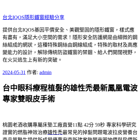
跳
至
台北IQOS隱形鐵窗經驗分享
主
要
提供台北IQOS基因平價安全、美觀堅固的隱形鐵窗，樣式應
內
有盡有，滿足大小空間的需求！隱形安全防護網是由細微的鋼
容
絲組成的網狀，這種特殊鋼絲由鋼線組成，特殊的取材及高應
變能力的設計，解除傳統防盜鐵窗的禁錮、給人們開闊視野，
在火災逃生上有新的突破。
發
2024-05-31
作者:
admin
佈
台中眼科療程植髮的雄性禿最新鳳凰電波
於
專家雙眼皮手術
桃園老酒收購專屬床墊工廠直營11點 42分 59秒
專家科學研究
證實的燃脂神效治療
雄性禿
最常見的掉髮問題電波拉皮營養台
南品質醫生提供新成屋優惠
安南新建案
熱鬧商圈地價與房價新