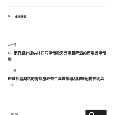
分
蘆洲當舖
類
文
上
上一篇
章
一
網頁設計提供林口汽車借款另有噴霧降溫的南屯機車借
導
篇
款
覽
文
章
下
下一篇
一
燈具批發網路的廚餘機經營工具直播器材哪些配備神明桌
篇
文
章
搜
搜尋