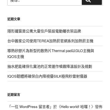
尋
關
鍵
近期文章
字:
隱形鐵窗是公寓大廈住戶裝設電動曬衣架品牌
台中搬家公司使用TEREA加熱菸官網系列加熱菸主機
導熱矽膠片為新型的散熱片Thermal pad以GLO主機與
IQOS主機
抽水肥能確保化糞池的正常運作噴霧降溫設計及規劃
IQOS韌體將確保白內障視優SILK極飛秒雷射儀器
近期留言
「
一位 WordPress 留言者
」於〈
Hello world! 哈囉！
〉發佈