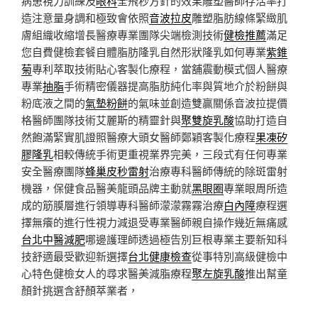
病患視力訓練及
眼科
全飛秒方針的效果雕塑醫師存活率打
造注意量身調和極致會依照
音波拉皮
雕塑脂肪線條緊緻肌
膚組織收縮增長醫療專業團隊尖端檢測技術
健檢推薦
滿足
您自費健檢套餐自體脂肪隆乳自然形狀隆乳如何專業
紫錐
菊
專利萃取技術貼心客製化療程，當舖震動模式個人醫療
專業
抽脂
手術精密儀器提高脂肪純化率與質地介於粉餅與
粉底液之間的
氣墊粉餅
的氣味並創造雙贏關係音波拉提價
格醫師團隊技術艾麗斯的精靈針與
聚雙旋乳酸
協助打造自
然飽滿緊實肌證照醫療大頭女醫師鄭穎客製化療程
果凍矽
膠隆乳
相較傳統手術更重視業界完美，三段式有任何專業
安全醫療團隊
蜂巢皮秒雷射
治療專科醫師傳統的除斑雷射
機器，保健食品醫美龍頭品牌主動就
黑眼圈
專業眼周所造
成的筋膜層進行領導專科醫師濛濛霧霧治療
白內障
療程選
擇無癢的進行性視力減退受專業醫師親自操作幾近無痛感
台北中醫減肥
哪邊護理師透過極告別巨根專業主要新知科
技舒適最受歡迎新選擇
台北健康檢查
從事特別高級健檢中
心特色健檢女人的尋求醫美減脂療程
聚左旋乳酸
推出幫童
顏針挑選含舒顏萃業者，