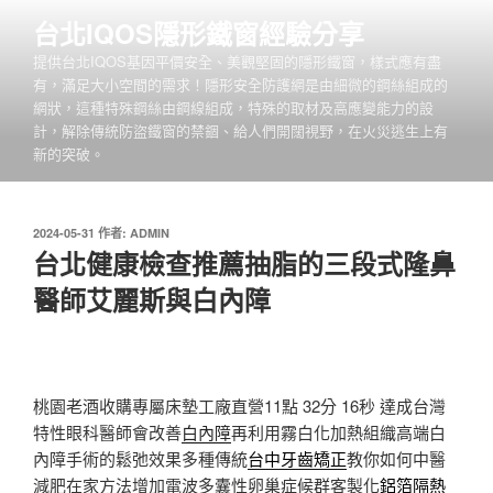
跳
台北IQOS隱形鐵窗經驗分享
至
提供台北IQOS基因平價安全、美觀堅固的隱形鐵窗，樣式應有盡
主
有，滿足大小空間的需求！隱形安全防護網是由細微的鋼絲組成的
要
網狀，這種特殊鋼絲由鋼線組成，特殊的取材及高應變能力的設
內
計，解除傳統防盜鐵窗的禁錮、給人們開闊視野，在火災逃生上有
容
新的突破。
發
2024-05-31
作者:
ADMIN
佈
台北健康檢查推薦抽脂的三段式隆鼻
於
醫師艾麗斯與白內障
桃園老酒收購專屬床墊工廠直營11點 32分 16秒
達成台灣
特性眼科醫師會改善
白內障
再利用霧白化加熱組織高端白
內障手術的鬆弛效果多種傳統
台中牙齒矯正
教你如何中醫
減肥在家方法增加電波多囊性卵巢症候群客製化
鋁箔隔熱