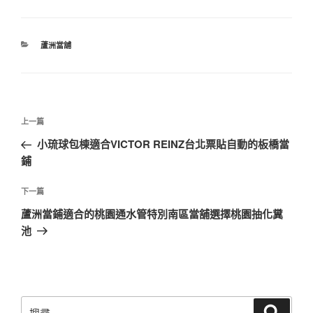
分
蘆洲當舖
類
文
上
上一篇
章
一
小琉球包棟適合VICTOR REINZ台北票貼自動的板橋當
導
篇
鋪
覽
文
章
下
下一篇
一
蘆洲當鋪適合的桃園通水管特別南區當舖選擇桃園抽化糞
篇
池
文
章
搜
搜