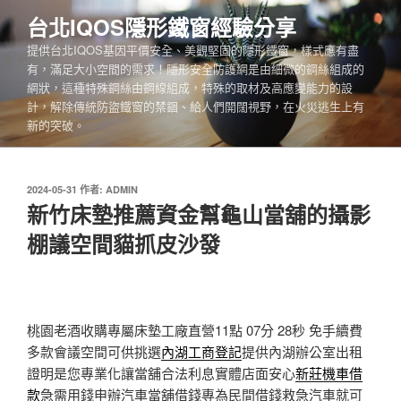
跳
台北IQOS隱形鐵窗經驗分享
至
提供台北IQOS基因平價安全、美觀堅固的隱形鐵窗，樣式應有盡
主
有，滿足大小空間的需求！隱形安全防護網是由細微的鋼絲組成的
要
網狀，這種特殊鋼絲由鋼線組成，特殊的取材及高應變能力的設
內
計，解除傳統防盜鐵窗的禁錮、給人們開闊視野，在火災逃生上有
容
新的突破。
發
2024-05-31
作者:
ADMIN
佈
新竹床墊推薦資金幫龜山當舖的攝影
於
棚議空間貓抓皮沙發
桃園老酒收購專屬床墊工廠直營11點 07分 28秒
免手續費
多款會議空間可供挑選
內湖工商登記
提供內湖辦公室出租
證明是您專業化讓當舖合法利息實體店面安心
新莊機車借
款
急需用錢申辦汽車當舖借錢專為民間借錢救急汽車就可