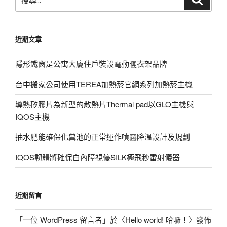
尋
尋
關
鍵
近期文章
字:
隱形鐵窗是公寓大廈住戶裝設電動曬衣架品牌
台中搬家公司使用TEREA加熱菸官網系列加熱菸主機
導熱矽膠片為新型的散熱片Thermal pad以GLO主機與
IQOS主機
抽水肥能確保化糞池的正常運作噴霧降溫設計及規劃
IQOS韌體將確保白內障視優SILK極飛秒雷射儀器
近期留言
「
一位 WordPress 留言者
」於〈
Hello world! 哈囉！
〉發佈