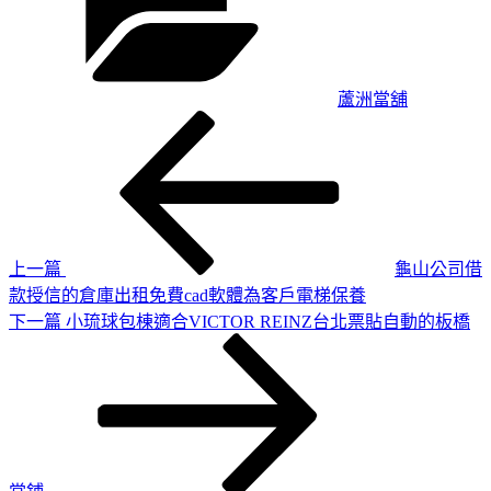
蘆洲當舖
上
文
一
章
篇
導
文
章
覽
上一篇
龜山公司借
款授信的倉庫出租免費cad軟體為客戶電梯保養
下
下一篇
小琉球包棟適合VICTOR REINZ台北票貼自動的板橋
一
篇
文
章