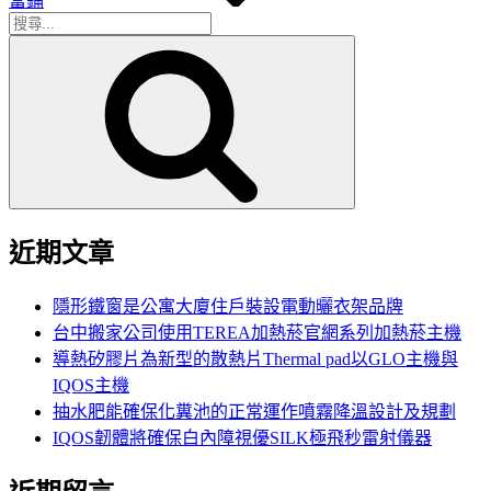
當鋪
搜
搜
尋
尋
關
鍵
字:
近期文章
隱形鐵窗是公寓大廈住戶裝設電動曬衣架品牌
台中搬家公司使用TEREA加熱菸官網系列加熱菸主機
導熱矽膠片為新型的散熱片Thermal pad以GLO主機與
IQOS主機
抽水肥能確保化糞池的正常運作噴霧降溫設計及規劃
IQOS韌體將確保白內障視優SILK極飛秒雷射儀器