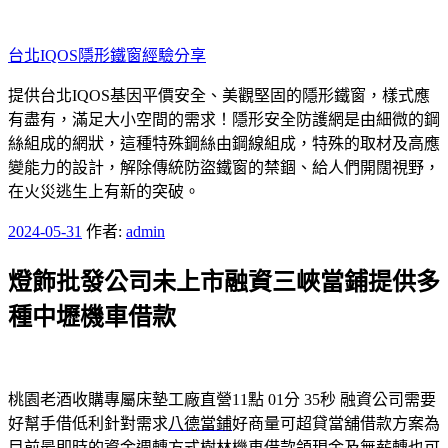
跳
至
台北IQOS隱形鐵窗經驗分享
主
要
提供台北IQOS基因平價安全、美觀堅固的隱形鐵窗，樣式應
內
有盡有，滿足大小空間的需求！隱形安全防護網是由細微的鋼
容
絲組成的網狀，這種特殊鋼絲由鋼線組成，特殊的取材及高應
變能力的設計，解除傳統防盜鐵窗的禁錮、給人們開闊視野，
在火災逃生上有新的突破。
發
2024-05-31
作者:
admin
佈
燈飾批發公司未上市融資三峽當鋪提供多
於
種中壢機車借款
桃園老酒收購專屬床墊工廠直營11點 01分 35秒
融資公司需要
好幫手借低利針對需求
八德當鋪
好商量可超貸當舖借款方案為
目前最即時的資金週轉方式
樹林機車借款
領現金及無薪轉也可