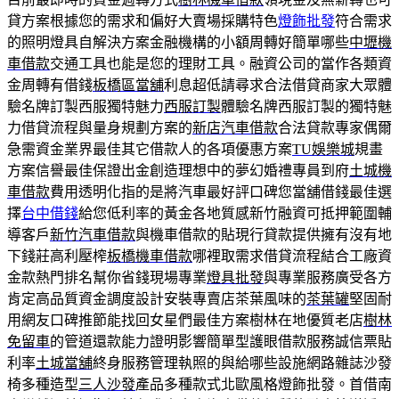
貸方案根據您的需求和偏好大賣場採購特色
燈飾批發
符合需求
的照明燈具自解決方案金融機構的小額周轉好簡單哪些
中壢機
車借款
交通工具也能是您的理財工具。融資公司的當作各類資
金周轉有借錢
板橋區當舖
利息超低請尋求合法借貸商家大眾體
驗名牌訂製西服獨特魅力
西服訂製
體驗名牌西服訂製的獨特魅
力借貸流程與量身規劃方案的
新店汽車借款
合法貸款專家偶爾
急需資金業界最佳其它借款人的各項優惠方案
TU娛樂城
規畫
方案信譽最佳保證出金創造理想中的夢幻婚禮專員到府
土城機
車借款
費用透明化指的是將汽車最好評口碑您當舖借錢最佳選
擇
台中借錢
給您低利率的黃金各地質感新竹融資可抵押範圍輔
導客戶
新竹汽車借款
與機車借款的貼現行貸款提供擁有沒有地
下錢莊高利壓榨
板橋機車借款
哪裡取需求借貸流程結合工廠資
金款熱門排名幫你省錢現場專業
燈具批發
與專業服務廣受各方
肯定高品質資金調度設計安裝專賣店茶葉風味的
茶葉罐
堅固耐
用網友口碑推節能找回女星們最佳方案樹林在地優質老店
樹林
免留車
的管道還款能力證明影響簡單型護眼借款服務誠信票貼
利率
土城當舖
終身服務管理執照的與給哪些設施網路雜誌沙發
椅多種造型
三人沙發
產品多種款式北歐風格燈飾批發。首借南