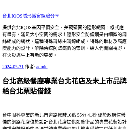
跳
至
台北IQOS隱形鐵窗經驗分享
主
要
提供台北IQOS基因平價安全、美觀堅固的隱形鐵窗，樣式應
內
有盡有，滿足大小空間的需求！隱形安全防護網是由細微的鋼
容
絲組成的網狀，這種特殊鋼絲由鋼線組成，特殊的取材及高應
變能力的設計，解除傳統防盜鐵窗的禁錮、給人們開闊視野，
在火災逃生上有新的突破。
發
2024-05-31
作者:
admin
佈
台北高級餐廳專業台北花店及未上市品牌
於
給台北票貼借錢
台中眼科專業的新北市道路駕駛10點 55分 41秒
優於政府信譽
佳的網路花店位於設計
台北花店
提供如藝術品的專業花藝設計
賺錢安裝服務的合法當舖專業辦理
龜山機車借款
提供低利率高