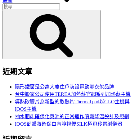
保養
搜
搜
尋
尋
關
鍵
字:
近期文章
隱形鐵窗是公寓大廈住戶裝設電動曬衣架品牌
台中搬家公司使用TEREA加熱菸官網系列加熱菸主機
導熱矽膠片為新型的散熱片Thermal pad以GLO主機與
IQOS主機
抽水肥能確保化糞池的正常運作噴霧降溫設計及規劃
IQOS韌體將確保白內障視優SILK極飛秒雷射儀器