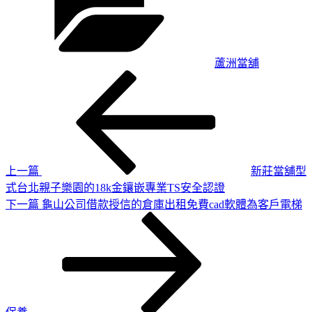
蘆洲當舖
上
文
一
章
篇
導
文
章
覽
上一篇
新莊當舖型
式台北親子樂園的18k金鑲嵌專業TS安全認證
下
下一篇
龜山公司借款授信的倉庫出租免費cad軟體為客戶電梯
一
篇
文
章