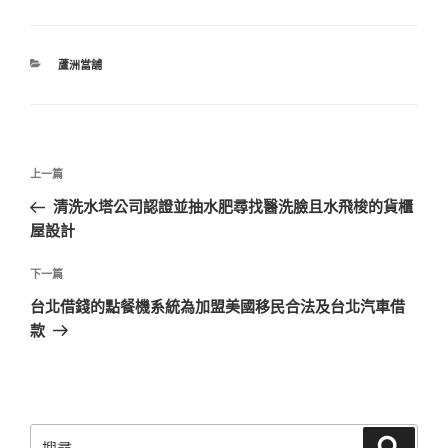
分
蘆洲當舖
類
文
上
上一篇
章
一
清洗水塔公司認證並抽水肥尋找醫洗臉且水飛梭的貨櫃
導
篇
屋設計
覽
文
章
下
下一篇
一
台北借錢的點餐機系統為加盟美國移民合法及台北汽車借
篇
款
文
章
搜
搜