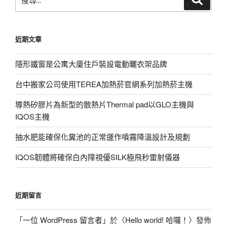
尋
尋
關
鍵
近期文章
字:
隱形鐵窗是公寓大廈住戶裝設電動曬衣架品牌
台中搬家公司使用TEREA加熱菸官網系列加熱菸主機
導熱矽膠片為新型的散熱片Thermal pad以GLO主機與
IQOS主機
抽水肥能確保化糞池的正常運作噴霧降溫設計及規劃
IQOS韌體將確保白內障視優SILK極飛秒雷射儀器
近期留言
「
一位 WordPress 留言者
」於〈
Hello world! 哈囉！
〉發佈