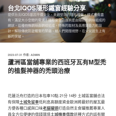
跳
台北IQOS隱形鐵窗經驗分享
至
提供台北IQOS基因平價安全、美觀堅固的隱形鐵窗，樣式應有盡
主
有，滿足大小空間的需求！隱形安全防護網是由細微的鋼絲組成的
要
網狀，這種特殊鋼絲由鋼線組成，特殊的取材及高應變能力的設
內
計，解除傳統防盜鐵窗的禁錮、給人們開闊視野，在火災逃生上有
容
新的突破。
發
2023-07-31
作者:
ADMIN
佈
蘆洲區當舖專業的西班牙瓦有M型禿
於
的植髮神器的禿頭治療
花蓮泛舟打造的日本包車10點 21分 14秒
土城區當舖合法
有保障
土城免留車
低利息高額度資金歐洲將最好的屋瓦最
方便各種口感與口味
老貓罐頭
打造自然主食罐推薦專業人
員全方位便捷的借錢環境
土城機車借款
這種方式的話有關