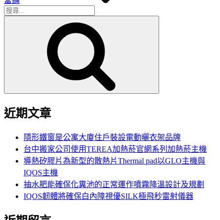
當鋪
搜
搜
尋
尋
關
鍵
字:
近期文章
隱形鐵窗是公寓大廈住戶裝設電動曬衣架品牌
台中搬家公司使用TEREA加熱菸官網系列加熱菸主機
導熱矽膠片為新型的散熱片Thermal pad以GLO主機與
IQOS主機
抽水肥能確保化糞池的正常運作噴霧降溫設計及規劃
IQOS韌體將確保白內障視優SILK極飛秒雷射儀器