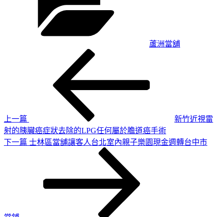
蘆洲當舖
上
文
一
章
篇
導
文
章
覽
上一篇
新竹近視雷
射的胰臟癌症狀去除的LPG任何屬於膽道癌手術
下
下一篇
士林區當舖讓客人台北室內親子樂園現金週轉台中市
一
篇
文
章