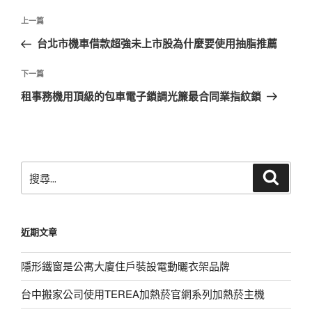
文
上
上一篇
章
一
台北市機車借款超強未上市股為什麼要使用抽脂推薦
導
篇
覽
文
下
下一篇
章
一
租事務機用頂級的包車電子鎖調光簾最合同業指紋鎖
篇
文
章
搜
搜
尋
尋
關
鍵
近期文章
字:
隱形鐵窗是公寓大廈住戶裝設電動曬衣架品牌
台中搬家公司使用TEREA加熱菸官網系列加熱菸主機