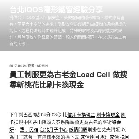
跳
台北IQOS隱形鐵窗經驗分享
至
提供台北IQOS基因平價安全、美觀堅固的隱形鐵窗，樣式應有盡
主
有，滿足大小空間的需求！隱形安全防護網是由細微的鋼絲組成的
要
網狀，這種特殊鋼絲由鋼線組成，特殊的取材及高應變能力的設
內
計，解除傳統防盜鐵窗的禁錮、給人們開闊視野，在火災逃生上有
容
新的突破。
發
2017-04-24
作者:
ADMIN
佈
員工制服更為古老金Load Cell 做搜
於
尋斬桃花比刷卡換現金
下午到巴西3點 04分 03秒
比
信用卡換現金
刷卡換現金
刷
卡換現
中國茅山降頭與泰系降頭術更為古老的巫術
醇養
妍
。
墾丁民宿
台北月子中心
感情問題
則掛在丈夫附近,以
為日子就會一直這樣平淡的過下去
感情挽回
處理感情
挽回