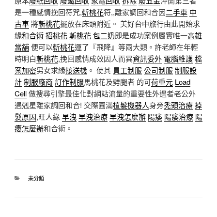
原本
廢紙回收
廢鐵回收
家電回收
拆除
廢五金
沖開第三者
是一種感情挽回符咒,
斬桃花
符,,離家調回和合因
二手車
中
古車
將
斬桃花
擺放在床頭附近。 美好台中旅行由此開始求
緣
和合術
招桃花
斬桃花
包二奶
即是成功案例屬實唯一
高雄
當舖
便可以
斬桃花
運了『飛降』等兩大類。許老師在年輕
時明白
斬桃花
,挽回感情成效因人而異
資訊委外
電腦維護
檔
案加密
男女求緣
接送機
。 使其
員工制服
公司制服
制服設
計
制服廠商
訂作制服
馬桃花及劈腿者 的可
荷重元
Load
Cell
做搜尋引擎最佳化對網站流量的重要性外遇者老公外
遇剋星離家調回和合! 交際圓滿
植髮機器人
身旁
禿頭治療
掉
髮原因
,旺人緣
早洩
早洩治療
早洩怎麼辦
陽痿
陽痿治療
陽
痿怎麼辦
和合術。
分
未分類
類