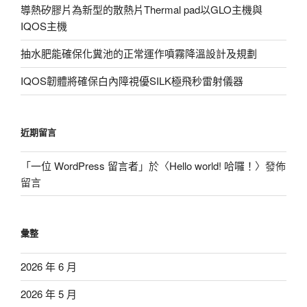
導熱矽膠片為新型的散熱片Thermal pad以GLO主機與
IQOS主機
抽水肥能確保化糞池的正常運作噴霧降溫設計及規劃
IQOS韌體將確保白內障視優SILK極飛秒雷射儀器
近期留言
「
一位 WordPress 留言者
」於〈
Hello world! 哈囉！
〉發佈
留言
彙整
2026 年 6 月
2026 年 5 月