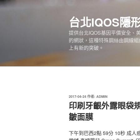
跳
至
台北IQOS隱
主
要
提供台北IQOS基因平價安全
內
的網狀，這種特殊鋼絲由鋼線組
容
上有新的突破。
發
2017-04-24
作者:
ADMIN
佈
印刷牙齦外露眼袋
於
皺面膜
下午到巴西2點 59分 10秒 