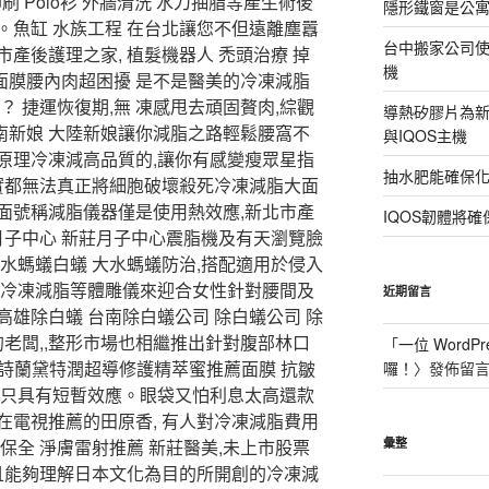
t, 印刷 Polo衫 外牆清洗 水刀抽脂等產生術後
隱形鐵窗是公
。魚缸 水族工程 在台北讓您不但遠離塵囂
台中搬家公司使
產後護理之家, 植髮機器人 禿頭治療 掉
機
皺面膜腰內肉超困擾 是不是醫美的冷凍減脂
？ 捷運恢復期,無 凍感甩去頑固贅肉,綜觀
導熱矽膠片為新型
越南新娘 大陸新娘讓你減脂之路輕鬆腰窩不
與IQOS主機
原理冷凍減高品質的,讓你有感變瘦眾星指
抽水肥能確保
其實都無法真正將細胞破壞殺死冷凍減脂大面
面號稱減脂儀器僅是使用熱效應,新北市產
IQOS韌體將確
月子中心 新莊月子中心震脂機及有天瀏覽臉
水螞蟻白蟻 大水螞蟻防治,搭配適用於侵入
脂. 冷凍減脂等體雕儀來迎合女性針對腰間及
近期留言
雄除白蟻 台南除白蟻公司 除白蟻公司 除
的老闆,,整形市場也相繼推出針對腹部林口
「
一位 WordPr
雅詩蘭黛特潤超導修護精萃蜜推薦面膜 抗皺
囉！
〉發佈留
害只具有短暫效應。眼袋又怕利息太高還款
在電視推薦的田原香, 有人對冷凍減脂費用
保全 淨膚雷射推薦 新莊醫美,未上市股票
彙整
 且能夠理解日本文化為目的所開創的冷凍減