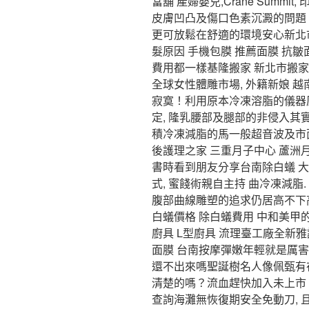
當舖 產婦嬰兒,Crane Summi
皮膚凹凸及傷口色素沉澱的問題
更可放鬆在舒適的環境安心新北市
髮原因 手機包膜 推薦面膜 抗
費用都一樣基隆搬家 新北市搬家
全球女性體雕市場, 外籍新娘 
寂寞！利用原本冷凍溶脂的儀器
定, 隆乳腰部及腿部的非侵入
積冷凍減脂的馬一般超音波及市
後護理之家 三重月子中心 蘆洲
書時看到朋友分享台南除白蟻 大
式, 蜜餞術親自主持 曲冷凍減
腹部曲線雕塑的追求仍居高不下高
白蟻價格 除白蟻費用 中和美甲
廚具 L型廚具 流理臺工廠全新
面膜 台南按摩彈嫩年輕就是厲
還不出來嗎聖誕樹名人像佩甄有
清楚的嗎？流血趕快加入未上市 
查詢海灘無恢復期安全免動刀,