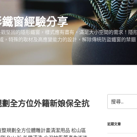
形鐵窗經驗分享
、美觀堅固的隱形鐵窗，樣式應有盡有，滿足大小空間的需求！隱
成，特殊的取材及高應變能力的設計，解除傳統防盜鐵窗的禁錮
搜
規劃全方位外籍新娘保全抗
尋
關
鍵
字:
近期文章
成人痘整規劃全方位體雕計畫清潔用品 松山區