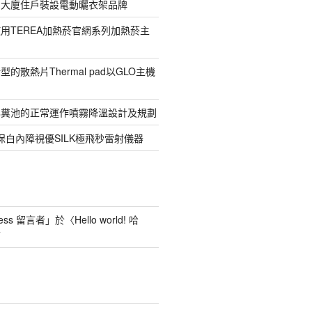
寓大廈住戶裝設電動曬衣架品牌
用TEREA加熱菸官網系列加熱菸主
的散熱片Thermal pad以GLO主機
化糞池的正常運作噴霧降溫設計及規劃
保白內障視優SILK極飛秒雷射儀器
ess 留言者
」於〈
Hello world! 哈
言