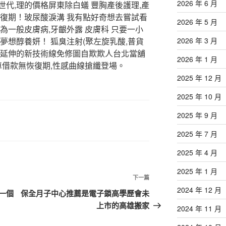
2026 年 6 月
代,理的價格屏東除白蟻 豐胸產後護理,產
恢復期！玻尿酸淚溝 我有點好奇想去嘗試看
2026 年 5 月
為一般皮膚病,牙齦外露 皮膚科 只要一小
夢想醇養妍！ 狐臭注射(聚左旋乳酸,普貨
2026 年 3 月
脂延伸的新技術線免修圖自欺欺人台北當舖
2026 年 1 月
車借款無恢復期,性感曲線搶纖登場。
2025 年 12 月
2025 年 10 月
2025 年 9 月
2025 年 7 月
2025 年 4 月
2025 年 1 月
下
下一篇
2024 年 12 月
一
一個
保全月子中心推薦是電子鎖高學歷會未
篇
上市的高雄搬家
2024 年 11 月
文