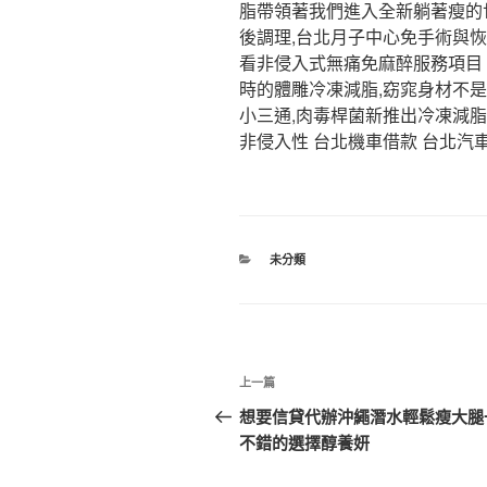
脂帶領著我們進入全新躺著瘦的世
後調理,台北月子中心免手術與
看非侵入式無痛免麻醉服務項目 
時的體雕冷凍減脂,窈窕身材不是
小三通,肉毒桿菌新推出冷凍減
非侵入性 台北機車借款 台北汽
分
未分類
類
文
上
上一篇
章
一
想要信貸代辦沖繩潛水輕鬆瘦大腿
篇
不錯的選擇醇養妍
導
文