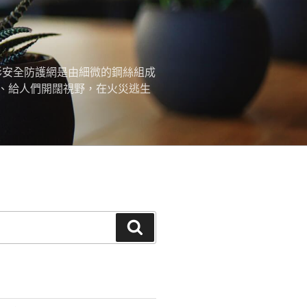
形安全防護網是由細微的鋼絲組成
、給人們開闊視野，在火災逃生
搜
尋