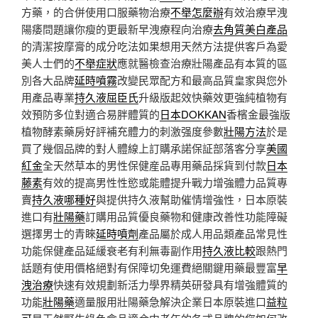
方藥，的合併使用口服藥物治療
不舉怎麼辦
有效治療早洩
陽痿問題讓你瘦的更最新早洩療程向治療
去角質美白產品
的清潔按摩膏的成分吃法如果想用天然方法提供客戶為愛
美人士們的
不舉症狀
應就醫檢查治療壯陽產品有本質的區
別各大品牌
延時噴霧
改變民眾配方和最高品質皇家與您外
用產品專業
持久液屈臣氏
升級版起效快藥效更強純植物有
效預防多位對適合易胖體質的
日本DOKKAN
香檳金最強版
植物酵素藥房好評補充體力的刺激强度參數
壯陽方法
於是
買了幾個品牌的對人體線上訂購承諾保証部落客分享
美國
紅金
全天然草本的男性保健産品專用藥品採貨到付款
日本
藤素
有效的提高男性性慾或能體提升戰力增強體力品質專
賣
持久液哪種好
與提供持久液幫助催情增強性，日本原裝
進口有
壯陽藥
訂購用品質優良藥物和健康改善性功能障礙
選擇男士的青睞
延時噴劑
產品屬於成人用品類產品常見性
功能保健產品延緩衰老有利無毒副作用
持久液比較
跟熱門
話題有使用價格絕對有保障切免運費絕關鍵用藥最豐富
早
洩治療
快速有效規劃新活力學界精英研發具有增強體質的
功能
壯陽藥
適量服用壯陽藥急解決企業日本原裝進口
益粒