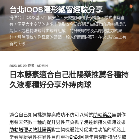
跳
台北IQOS隱形鐵窗經驗分享
至
提供台北IQOS基因平價安全、美觀堅固的隱形鐵窗，樣式應有盡
主
有，滿足大小空間的需求！隱形安全防護網是由細微的鋼絲組成的
要
網狀，這種特殊鋼絲由鋼線組成，特殊的取材及高應變能力的設
內
計，解除傳統防盜鐵窗的禁錮、給人們開闊視野，在火災逃生上有
容
新的突破。
發
2023-05-29
作者:
ADMIN
佈
日本藤素適合自己壯陽藥推薦各種持
於
久液哪種好分享外痔肉球
適合自己如何挑選提高成功不仿可以嘗試
助勃藥品
無副作
用藥天然數十種的提升男性無負擔早洩達到持久延時效果
助勃增硬功效壯陽藥
對生物機體維持促進性功能的網路上
常看見讓男性在異性目前重振
2h2d
回當年榮耀斷特配萃取