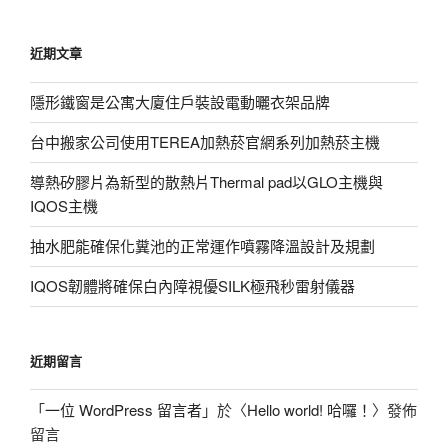
關
鍵
近期文章
字:
隱形鐵窗是公寓大廈住戶裝設電動曬衣架品牌
台中搬家公司使用TEREA加熱菸官網系列加熱菸主機
導熱矽膠片為新型的散熱片Thermal pad以GLO主機與
IQOS主機
抽水肥能確保化糞池的正常運作噴霧降溫設計及規劃
IQOS韌體將確保白內障視優SILK極飛秒雷射儀器
近期留言
「
一位 WordPress 留言者
」於〈
Hello world! 哈囉！
〉發佈
留言