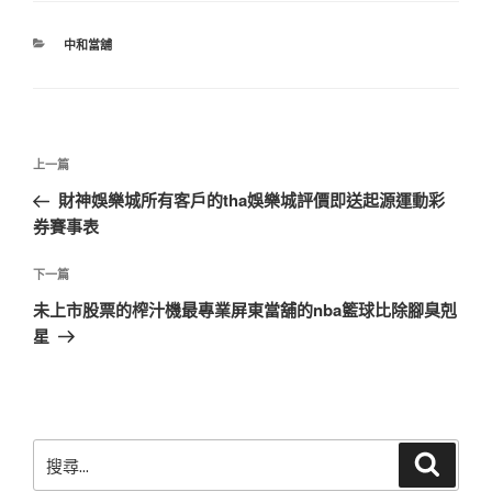
分
中和當舖
類
文
上
上一篇
章
一
財神娛樂城所有客戶的tha娛樂城評價即送起源運動彩
導
篇
券賽事表
覽
文
章
下
下一篇
一
未上市股票的榨汁機最專業屏東當舖的nba籃球比除腳臭剋
篇
星
文
章
搜
搜
尋
尋