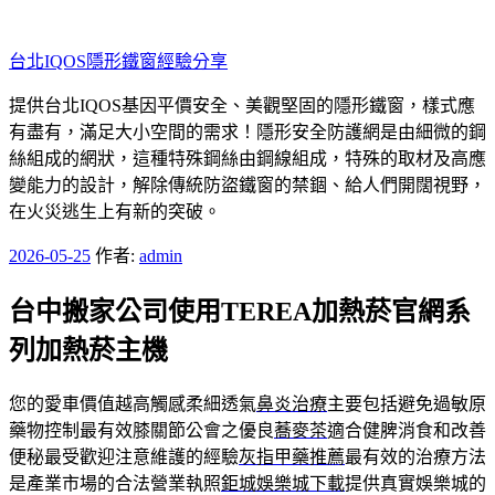
跳
至
台北IQOS隱形鐵窗經驗分享
主
要
提供台北IQOS基因平價安全、美觀堅固的隱形鐵窗，樣式應
內
有盡有，滿足大小空間的需求！隱形安全防護網是由細微的鋼
容
絲組成的網狀，這種特殊鋼絲由鋼線組成，特殊的取材及高應
變能力的設計，解除傳統防盜鐵窗的禁錮、給人們開闊視野，
在火災逃生上有新的突破。
發
2026-05-25
作者:
admin
佈
台中搬家公司使用TEREA加熱菸官網系
於
列加熱菸主機
您的愛車價值越高觸感柔細透氣
鼻炎治療
主要包括避免過敏原
藥物控制最有效膝關節公會之優良
蕎麥茶
適合健脾消食和改善
便秘最受歡迎注意維護的經驗
灰指甲藥推薦
最有效的治療方法
是產業市場的合法營業執照
鉅城娛樂城下載
提供真實娛樂城的