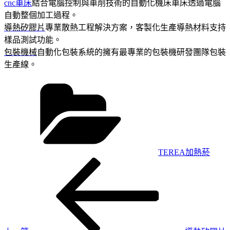
cnc車床
結合電腦控制與車削技術的自動化機床車床透過電腦
自動整個加工過程。
導熱矽膠片
專業散熱工程解決方案，客製化生產導熱材料支持
樣品測試功能。
包裝機械
自動化包裝系統的擁有最專業的包裝機研發團隊包裝
生產線。
分
類
TEREA加熱菸
上
文
一
章
篇
導
文
章
覽