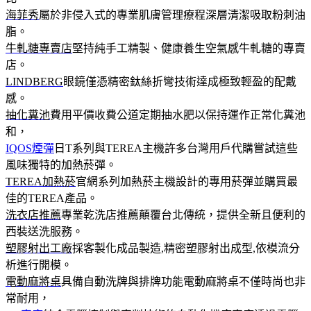
海菲秀
屬於非侵入式的專業肌膚管理療程深層清潔吸取粉刺油
脂。
牛軋糖專賣店
堅持純手工精製、健康養生空氣感牛軋糖的專賣
店。
LINDBERG
眼鏡僅憑精密鈦絲折彎技術達成極致輕盈的配戴
感。
抽化糞池
費用平價收費公道定期抽水肥以保持運作正常化糞池
和，
IQOS煙彈
日T系列與TEREA主機許多台灣用戶代購嘗試這些
風味獨特的加熱菸彈。
TEREA加熱菸
官網系列加熱菸主機設計的專用菸彈並購買最
佳的TEREA產品。
洗衣店推薦
專業乾洗店推薦顛覆台北傳統，提供全新且便利的
西裝送洗服務。
塑膠射出工廠
採客製化成品製造,精密塑膠射出成型,依模流分
析進行開模。
電動麻將桌
具備自動洗牌與排牌功能電動麻將桌不僅時尚也非
常耐用，