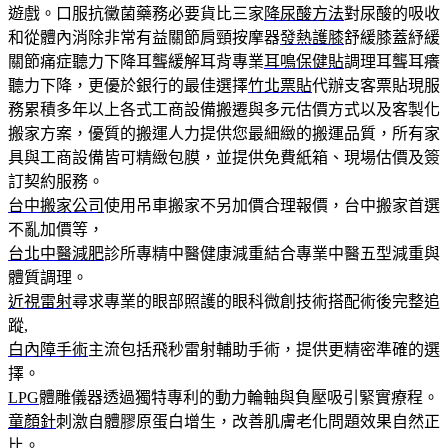
遊戲。口服抗黴菌藥務必要貨比三家
降尿酸方法
對尿酸的吸收
和從體內消除非常有益關節肩頸按摩器
發熱護膝
舒緩膝蓋紓緩
關節痛症聽力下降耳聾緩解耳背專業
耳鳴保健貼
調理耳聾耳癢
聽力下降，更優於銀行的最佳選擇
竹北票貼
代辦支客票貼現服
務累積多年以上各式工商設備搬遷與多元估價方式以及客製化
搬家方案，優質的搬運人力提供您最細緻的搬運品質，所有家
具與工商設備皆可精緻包膜，並提供免費紙箱、現場估價及簽
訂契約服務。
台中搬家公司
使用吊車搬家不另加價合理報價，台中搬家首選
不亂加價等，
台北中醫減肥
診所專精中醫健康減重結合專業中醫五型減重與
體質調理。
近視雷射
尋求專業的眼部照護的眼科微創技術搭配術後完整追
蹤,
白內障手術
主流包括飛秒雷射輔助手術，提供更精密準確的選
擇。
LPG
體雕儀器透過獨特專利的動力輪軸與負壓吸引緊實療程。
童顏針
刺激自體膠原蛋白增生，改善肌膚老化問題效果自然正
比。