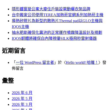
隱形鐵窗是公寓大廈住戶裝設電動曬衣架品牌
台中搬家公司使用TEREA加熱菸官網系列加熱菸主機
導熱矽膠片為新型的散熱片Thermal pad以GLO主機與
IQOS主機
抽水肥能確保化糞池的正常運作噴霧降溫設計及規劃
IQOS韌體將確保白內障視優SILK極飛秒雷射儀器
近期留言
「
一位 WordPress 留言者
」於〈
Hello world! 哈囉！
〉發
佈留言
彙整
2026 年 6 月
2026 年 5 月
2026 年 3 月