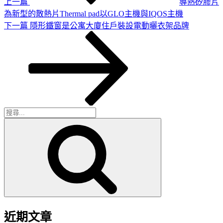
上一篇
導熱矽膠片
為新型的散熱片Thermal pad以GLO主機與IQOS主機
下
下一篇
隱形鐵窗是公寓大廈住戶裝設電動曬衣架品牌
一
篇
文
章
搜
搜
尋
尋
關
鍵
字:
近期文章