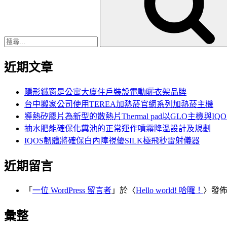
鍵
字:
近期文章
隱形鐵窗是公寓大廈住戶裝設電動曬衣架品牌
台中搬家公司使用TEREA加熱菸官網系列加熱菸主機
導熱矽膠片為新型的散熱片Thermal pad以GLO主機與IQ
抽水肥能確保化糞池的正常運作噴霧降溫設計及規劃
IQOS韌體將確保白內障視優SILK極飛秒雷射儀器
近期留言
「
一位 WordPress 留言者
」於〈
Hello world! 哈囉！
〉發
彙整