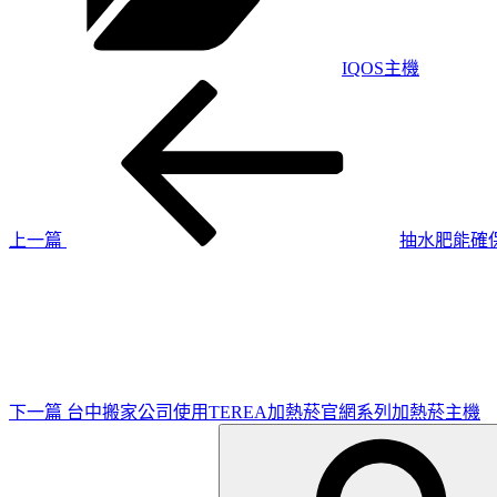
IQOS主機
上
文
一
章
篇
導
文
章
覽
上一篇
抽水肥能確
下
一
篇
文
章
下一篇
台中搬家公司使用TEREA加熱菸官網系列加熱菸主機
搜
尋
關