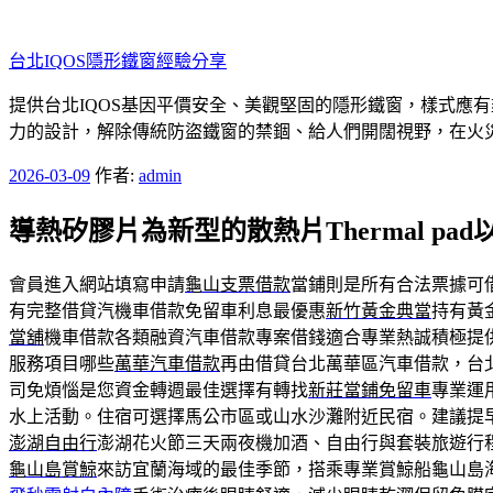
跳
至
台北IQOS隱形鐵窗經驗分享
主
要
提供台北IQOS基因平價安全、美觀堅固的隱形鐵窗，樣式應
內
力的設計，解除傳統防盜鐵窗的禁錮、給人們開闊視野，在火
容
發
2026-03-09
作者:
admin
佈
導熱矽膠片為新型的散熱片Thermal pad
於
會員進入網站填寫申請
龜山支票借款
當鋪則是所有合法票據可
有完整借貸汽機車借款免留車利息最優惠
新竹黃金典當
持有黃
當舖
機車借款各類融資汽車借款專案借錢適合專業熱誠積極提
服務項目哪些
萬華汽車借款
再由借貸台北萬華區汽車借款，台
司免煩惱是您資金轉週最佳選擇有轉找
新莊當鋪免留車
專業運
水上活動。住宿可選擇馬公市區或山水沙灘附近民宿。建議提
澎湖自由行
澎湖花火節三天兩夜機加酒、自由行與套裝旅遊行
龜山島賞鯨
來訪宜蘭海域的最佳季節，搭乘專業賞鯨船龜山島