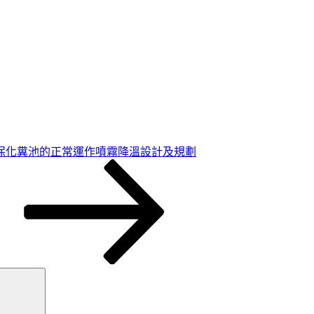
保化糞池的正常運作噴霧降溫設計及規劃
搜
尋