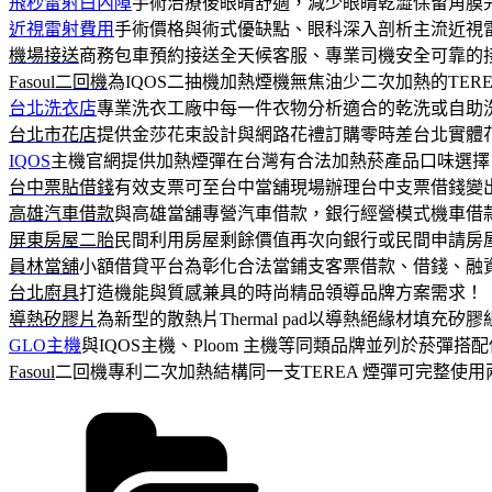
飛秒雷射白內障
手術治療後眼睛舒適，減少眼睛乾澀保留角膜
近視雷射費用
手術價格與術式優缺點、眼科深入剖析主流近視
機場接送
商務包車預約接送全天候客服、專業司機安全可靠的
Fasoul二回機
為IQOS二抽機加熱煙機無焦油少二次加熱的TER
台北洗衣店
專業洗衣工廠中每一件衣物分析適合的乾洗或自助
台北市花店
提供金莎花束設計與網路花禮訂購零時差台北實體
IQOS
主機官網提供加熱煙彈在台灣有合法加熱菸產品口味選擇
台中票貼借錢
有效支票可至台中當舖現場辦理台中支票借錢變
高雄汽車借款
與高雄當舖專營汽車借款，銀行經營模式機車借
屏東房屋二胎
民間利用房屋剩餘價值再次向銀行或民間申請房
員林當舖
小額借貸平台為彰化合法當鋪支客票借款、借錢、融
台北廚具
打造機能與質感兼具的時尚精品領導品牌方案需求！
導熱矽膠片
為新型的散熱片Thermal pad以導熱絕緣材填充矽
GLO主機
與IQOS主機、Ploom 主機等同類品牌並列於菸彈搭
Fasoul
二回機專利二次加熱結構同一支TEREA 煙彈可完整使用
分
類