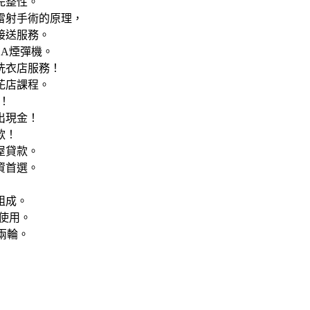
完整性。
雷射手術的原理，
接送服務。
EA煙彈機。
洗衣店服務！
花店課程。
！
出現金！
款！
屋貸款。
資首選。
膠組成。
配使用。
兩輪。