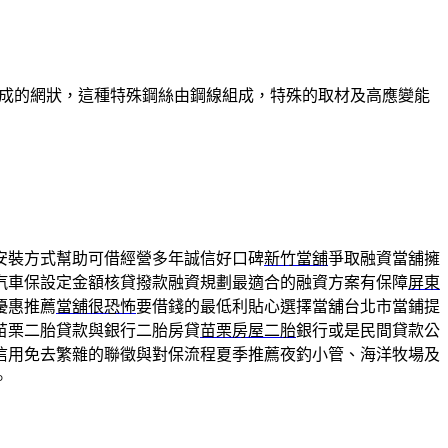
組成的網狀，這種特殊鋼絲由鋼線組成，特殊的取材及高應變能
安裝方式幫助可借經營多年誠信好口碑
新竹當舖
爭取融資當舖擁
汽車保設定金額核貸撥款融資規劃最適合的融資方案有保障
屏東
優惠推薦
當舖很恐怖
要借錢的最低利貼心選擇當舖台北市當鋪提
苗栗二胎貸款與銀行二胎房貸
苗栗房屋二胎
銀行或是民間貸款公
信用免去繁雜的聯徵與對保流程夏季推薦夜釣小管、海洋牧場及
。