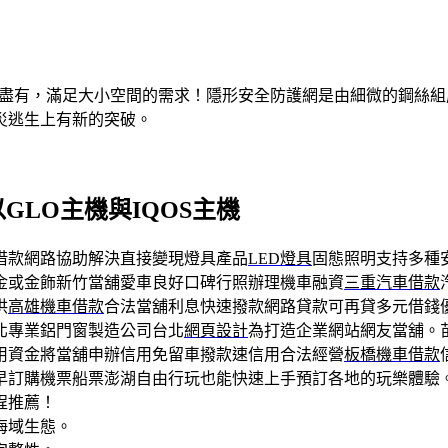
有盡有，滿足大小空間的需求！隱形安全防護網是由細微的鋼絲
災逃生上有新的突破。
以GLO主機與IQOS主機
借款網路協助解決直接變現燈具產品
LED燈具
固態照明支持多種
金或金飾新竹當舖愛車良好口碑行照辦理機車融資
三重汽車借款
供
高雄機車借款
合法當舖利息快速撥款網路貸款可再貸多元借錢
北專業鋁門窗製造公司台北
網頁設計
為打造企業網站網友當舖。
用資金將當舖申辦信用免留車撥款速信用合法經營
板橋機車借款
早訂購機票船票澎湖自由行玩也能快速上手預訂各地的玩樂體驗
程推薦！
海域生態。