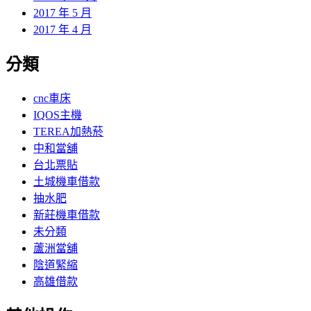
2017 年 5 月
2017 年 4 月
分類
cnc車床
IQOS主機
TEREA加熱菸
中和當舖
台北票貼
土城機車借款
抽水肥
新莊機車借款
未分類
蘆洲當舖
陰道緊縮
高雄借款