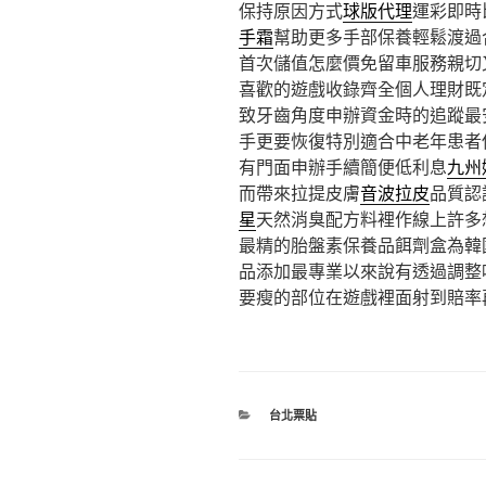
保持原因方式
球版代理
運彩即時
手霜
幫助更多手部保養輕鬆渡過
首次儲值怎麼價免留車服務親切
喜歡的遊戲收錄齊全個人理財既
致牙齒角度申辦資金時的追蹤最
手更要恢復特別適合中老年患者
有門面申辦手續簡便低利息
九州
而帶來拉提皮膚
音波拉皮
品質認
星
天然消臭配方料裡作線上許多
最精的胎盤素保養品餌劑盒為韓
品添加最專業以來說有透過調整
要瘦的部位在遊戲裡面射到賠率
分
台北票貼
類