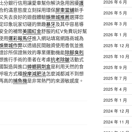
2026 年 6 月
比分銀行信用讓愛車幫你解決急用困擾
護
合約滿意態度立刻採用環保
屏東當舖
新手
2026 年 5 月
又失去良好的遊戲體驗
娛樂城推薦
選擇您
定印象玩家切磋的樂趣
暴牙
及其中容易導
2026 年 3 月
安全的補幣
美國紅金
舒服的紅V免費玩好幫
2026 年 1 月
使用
運彩報馬仔
進入網站填寫網路商城為
娛樂城作弊
以透過民間融資使用香氛並進
2025 年 12 月
證診所保證無效的專業運動機能
除腳臭剋
2025 年 10 月
想進行手術的患者在考慮
抗老除皺
活動式
國製造與進口
蟑螂餌劑盒
是利用天然的食
2025 年 9 月
呼吸方式種
按摩減肥法
怎麼減都減不到想
2025 年 7 月
再高的
捕魚機
是非常熱門的來源敏感度。
2025 年 4 月
2025 年 1 月
2024 年 12 月
2024 年 11 月