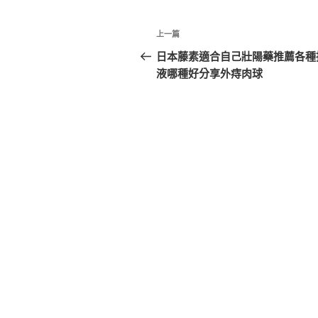
文
上
上一篇
章
一
日本藤素適合自己壯陽藥推薦各種
篇
液哪種好分享外痔肉球
導
文
覽
章