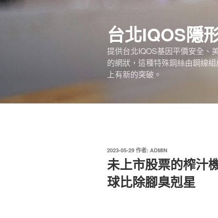
跳
至
台北IQOS隱
主
要
提供台北IQOS基因平價安全
內
的網狀，這種特殊鋼絲由鋼線組
容
上有新的突破。
發
2023-05-29
作者:
ADMIN
佈
未上市股票的榨汁機
於
球比除腳臭剋星