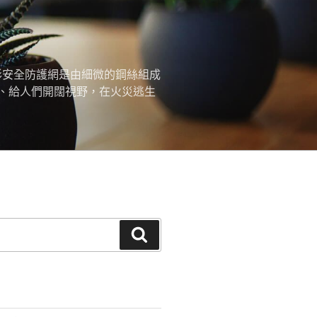
形安全防護網是由細微的鋼絲組成
、給人們開闊視野，在火災逃生
搜
尋