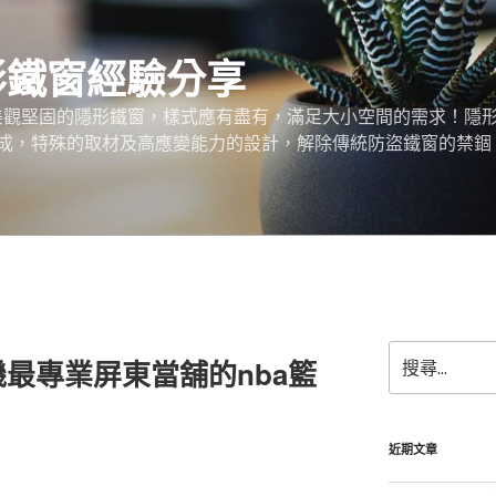
形鐵窗經驗分享
、美觀堅固的隱形鐵窗，樣式應有盡有，滿足大小空間的需求！隱
成，特殊的取材及高應變能力的設計，解除傳統防盜鐵窗的禁錮
搜
最專業屏東當舖的nba籃
尋
關
鍵
字:
近期文章