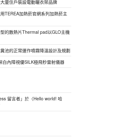
寓大廈住戶裝設電動曬衣架品牌
用TEREA加熱菸官網系列加熱菸主
的散熱片Thermal pad以GLO主機
化糞池的正常運作噴霧降溫設計及規劃
保白內障視優SILK極飛秒雷射儀器
ess 留言者
」於〈
Hello world! 哈
言