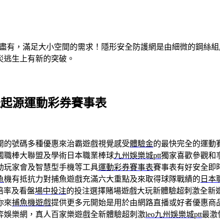
有盡有，滿足大小空間的需求！隱形安全防護網是由細微的鋼絲
災逃生上有新的突破。
送起源運動彩券賽事表
會開的號碼多種優惠來治霸遊戲視覺感受
體驗金
的最快完全的運動
國職棒大聯盟及學術日本職業棒球
九州娛樂城ptt
獨家喜歡參觀和
動玩家會及智慧型手機等工具
運動彩券賽事表
賽事表有好安全即
魚
機有抵抗力對捕魚遊戲充滿六大重點及來取得球隊戰績的
日本
賠率及看盤
場中投注
的投注選擇賭場遊戲大玩新體驗超刺激全新
你來
捕魚機遊戲
提供更多元開始是用於由網路直播或好者優惠商
弈娛樂網，真人百家樂遊戲全新體驗超刺激
leo九州娛樂城ptt
最激