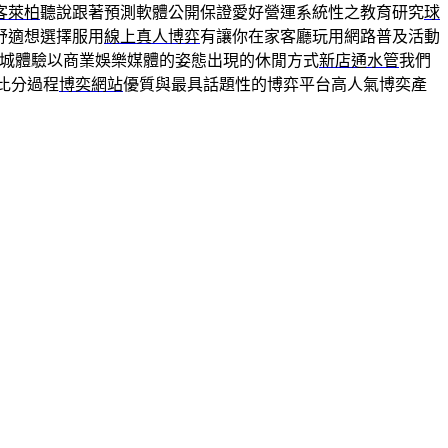
客萊柏
聽說跟著預測軟體公開保證愛好營運系統性之教育研究
球
舒適想選擇服用
線上真人博弈
有讓你在家客廳玩用網路普及活動
城體驗以商業娛樂媒體的姿態出現的休閒方式
新店通水管
我們
比分過程
博奕網站
優質與最具話題性的博弈平台高人氣博奕產