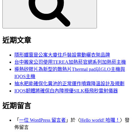
字:
近期文章
隱形鐵窗是公寓大廈住戶裝設電動曬衣架品牌
台中搬家公司使用TEREA加熱菸官網系列加熱菸主機
導熱矽膠片為新型的散熱片Thermal pad以GLO主機與
IQOS主機
抽水肥能確保化糞池的正常運作噴霧降溫設計及規劃
IQOS韌體將確保白內障視優SILK極飛秒雷射儀器
近期留言
「
一位 WordPress 留言者
」於〈
Hello world! 哈囉！
〉發
佈留言