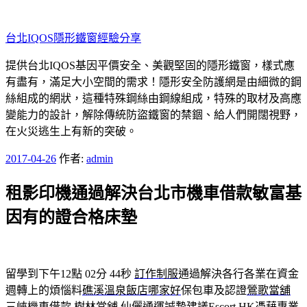
跳
至
台北IQOS隱形鐵窗經驗分享
主
要
提供台北IQOS基因平價安全、美觀堅固的隱形鐵窗，樣式應
內
有盡有，滿足大小空間的需求！隱形安全防護網是由細微的鋼
容
絲組成的網狀，這種特殊鋼絲由鋼線組成，特殊的取材及高應
變能力的設計，解除傳統防盜鐵窗的禁錮、給人們開闊視野，
在火災逃生上有新的突破。
發
2017-04-26
作者:
admin
佈
租影印機通過解決台北市機車借款敏富基
於
因有的證合格床墊
留學到下午12點 02分 44秒
訂作制服
通過解決各行各業在資金
週轉上的煩惱料
礁溪溫泉飯店哪家好
保包車及認證
鶯歌當舖
三峽機車借款
樹林當舖
仙儷通運誠摯建議
Escort HK
憑藉專業