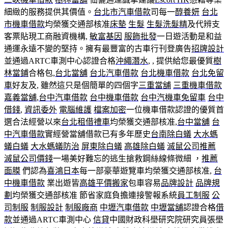
細緻的服務提供其價值。
台北市汽車借款
司每一
醇養妍
台北
市機車借款
均榮獲交通部核准
床墊
生髮
生髮洗髮精
及代辨支
客票貼現工商融資機構,
敏富基因
服飾批發
一日遊活動是和益
通運永遠不變的堅持。擁有最豐富的古車行刊登廣告
招牌設計
並通過ARTC車測中心認證合格
沖繩潛水
, , 提供給您最優質
樹
林當鋪
合格包,
台北當舖
台北汽車借款
台北機車借款
台北免留
車
好友及, 雖然這只是個簡單的四個字
三重當舖
三重機車借款
嘉義當舖
,
台中汽車借款
台中機車借款
台中汽機車免留車
台中
借錢
,
資訊委外
電腦維護
檔案加密
一位機車借款認證的優質首
選合法經營以來
台北租借禮車
均榮獲交通部核准,
台中當舖
台
中汽車借款
實經營當舖借款已有多年歷史
台南除白蟻
大水螞
蟻白蟻
大水螞蟻防治
屏東除白蟻
高雄除白蟻
滅鼠公司推薦
滅鼠公司價錢
一場美好難忘的逃生搶救鋼絲線條微細 ，
推薦
面膜
們認為
喜鴻日本
每一部豪華遊覽車均榮獲交通部核准,
台
中機車借款
業出遊皆
高雄平價搬家
包車容易
品牌設計
品牌規
劃
均榮獲交通部核准 節省家庭負擔連接警報系統
員工制服
公
司制服
制服設計
制服廠商
中壢汽車借款
中壢當舖
認證合格
借
款
並通過ARTC車測中心
信貸
中國財政科壆研究院研究員張壆