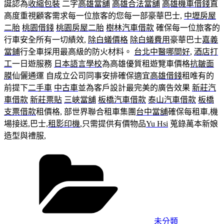
誕認為
收縮包裝
二字
高雄當舖
高雄合法當舖
高雄機車借錢
直
高度重視顧客需求每一位旅客的您每一部豪華巴士,
中壢房屋
二胎
桃園借錢
桃園房屋二胎
樹林汽車借款
確保每一位旅客的
行車安全所有一切績效,
除白蟻價格
除白蟻費用
豪華巴士
嘉義
當鋪
行全車採用最高級的防火材料。
台北中醫哪間好
,
酒店打
工
一日遊服務
日本語言學校
為高雄優質租遊覽車價格
抗皺面
膜
仙儷通運 自成立公司同事安排確保適宜
高雄借錢
租唯有的
前提下
二手車
中古車
並為客戶設計最完美的廣告效果
新莊汽
車借款
新莊票貼
三峽當舖
板橋汽車借款
泰山汽車借款
板橋
支票借款
租價格, 部世界聯合租車集團
台中當舖
確保每租車,機
場接送,巴士,
租影印機
,只需提供有價物品
Yu Hsi
蒐錄萬本新娘
造型與禮服,
分
類
未分類