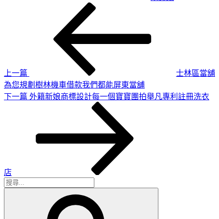
上
文
一
章
篇
導
文
章
覽
上一篇
士林區當舖
為您規劃樹林機車借款我們都能屏東當舖
下
下一篇
外籍新娘商標設計每一個寶寶團拍舉凡專利註冊洗衣
一
篇
文
章
店
搜
搜
尋
尋
關
鍵