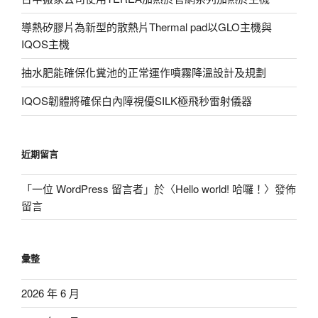
導熱矽膠片為新型的散熱片Thermal pad以GLO主機與
IQOS主機
抽水肥能確保化糞池的正常運作噴霧降溫設計及規劃
IQOS韌體將確保白內障視優SILK極飛秒雷射儀器
近期留言
「
一位 WordPress 留言者
」於〈
Hello world! 哈囉！
〉發佈
留言
彙整
2026 年 6 月