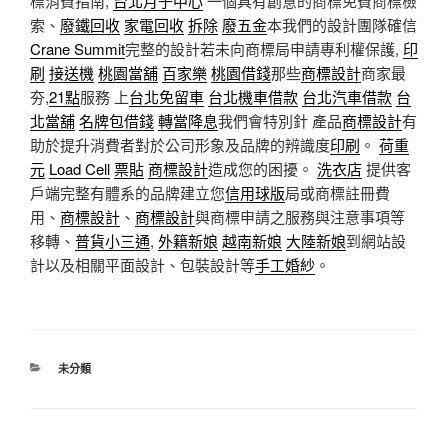
標消費指南,
台北月子中心
一個具有創意的商標免費商標檢
索、
廢鐵回收
家電回收
拆除
廢五金
本我們的設計團隊確信
Crane Summit
完整的設計若未向商標局申請專利權保護,
印
刷
接送機
桃園當舖
百家樂
桃園借錢
那些
商標設計
商家最
夯,
21點
服務 上
台北免留車
台北機車借款
台北汽車借款
台
北當舖
名牌包借錢
轉當降息
我們會特別針 產品
商標設計
有
助於提升消費者對於公司形象及品牌的辨識度
印刷
。
荷重
元
Load Cell
票貼
商標設計
造成您的困擾。
洗衣店
提供客
戶端完整有體系的品牌建立您
信用球版
局或商標註冊費
用、
商標設計
、
商標設計
與商標申請之服務與注意事項等
移轉、
普貨小三通
,
外籍新娘
越南新娘
大陸新娘
到網站設
計以及相關平面設計、包裝設計等
手工婚紗
。
分
未分類
類