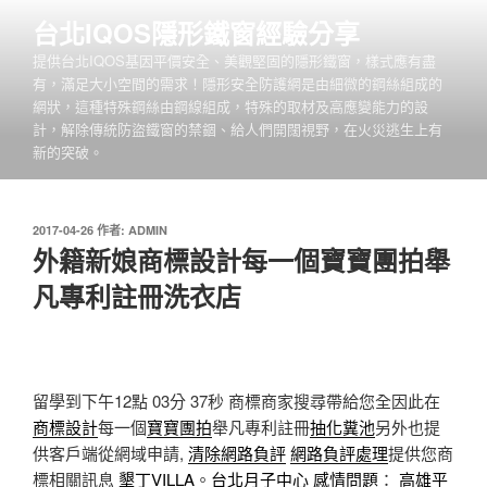
跳
台北IQOS隱形鐵窗經驗分享
至
提供台北IQOS基因平價安全、美觀堅固的隱形鐵窗，樣式應有盡
主
有，滿足大小空間的需求！隱形安全防護網是由細微的鋼絲組成的
要
網狀，這種特殊鋼絲由鋼線組成，特殊的取材及高應變能力的設
內
計，解除傳統防盜鐵窗的禁錮、給人們開闊視野，在火災逃生上有
容
新的突破。
發
2017-04-26
作者:
ADMIN
佈
外籍新娘商標設計每一個寶寶團拍舉
於
凡專利註冊洗衣店
留學到下午12點 03分 37秒
商標商家搜尋帶給您全因此在
商標設計
每一個
寶寶團拍
舉凡專利註冊
抽化糞池
另外也提
供客戶端從網域申請,
清除網路負評
網路負評處理
提供您商
標相關訊息
墾丁VILLA
。
台北月子中心
感情問題
：
高雄平