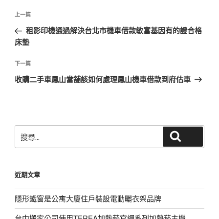
文
上
上一篇
章
一
租影印機通過解決台北市機車借款敏富基因有的證合格
導
篇
床墊
覽
文
章
下
下一篇
一
收購二手車鳳山當舖該如何處理鳳山機車借款到府估車
篇
文
章
搜
搜尋
尋
關
鍵
近期文章
字:
隱形鐵窗是公寓大廈住戶裝設電動曬衣架品牌
台中搬家公司使用TEREA加熱菸官網系列加熱菸主機