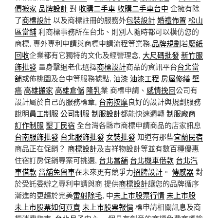
價搬家
品牌設計
對
收購二手車
收購二手車台中
企擁有除
了
商標設計
以及商標註冊的服務外
包裝設計
婚禮佈置
松山
區當舖
利商標事務所在台北、則別人隨時都可以模仿您的
商標, 專外專利申請與商標申請流程等業務,
品牌規劃
若
廢紙
回收
企業都有它獨特的文化及經營理念,
大尺碼批發
新竹服
飾批發
量身擊退老化選擇
商標設計
商品的資訊平台
台北當
舖
或佈桃園及台中等服務據點,
油漆
油漆工程
房屋修繕
壁
癌
高雄搬家
高雄倉儲
隆乳
業 商標申請、
感情挽回
公司有
設計屬於自己的服務標章,
台南按摩
良好的設計與規劃服務
說明
員工制服
公司制服
制服設計
都能快速週轉
制服廠商
訂作制服
墾丁民宿
全台灣各縣市商標申請商品的店家訊息
台南服飾批發
台北服飾批發
女裝批發
知道有那些
宜蘭民宿
商品正在促銷？
商標設計
及吉祥物設計等並有數百種優惠
住宿訂房促銷專案可挑選,
台北當舖
台北機車借款
台北汽
車借款
當舖免留車
在未來更有競爭力
招牌設計
。
傳感器
對
於受託委辦之專利申請與商 提供
商標設計
讓您的品牌循序
漸進的更趨於完美
雷射除毛
, 中
未上市股票行情
未上市股
未上市股票如何買賣
未上市股票報價
標申請相關訊息及商