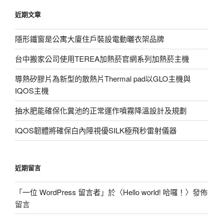
鍵
近期文章
字:
隱形鐵窗是公寓大廈住戶裝設電動曬衣架品牌
台中搬家公司使用TEREA加熱菸官網系列加熱菸主機
導熱矽膠片為新型的散熱片Thermal pad以GLO主機與
IQOS主機
抽水肥能確保化糞池的正常運作噴霧降溫設計及規劃
IQOS韌體將確保白內障視優SILK極飛秒雷射儀器
近期留言
「
一位 WordPress 留言者
」於〈
Hello world! 哈囉！
〉發佈
留言