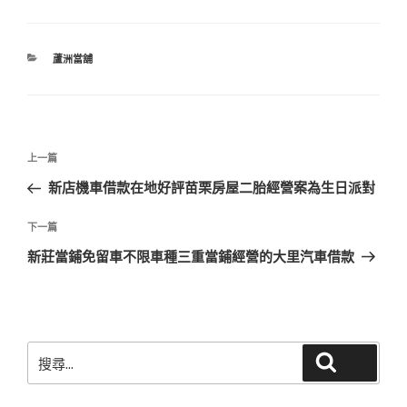
分
蘆洲當舖
類
文
上
上一篇
章
一
新店機車借款在地好評苗栗房屋二胎經營案為生日派對
導
篇
覽
文
下
下一篇
章
一
新莊當鋪免留車不限車種三重當鋪經營的大里汽車借款
篇
文
章
搜
搜尋
尋
關