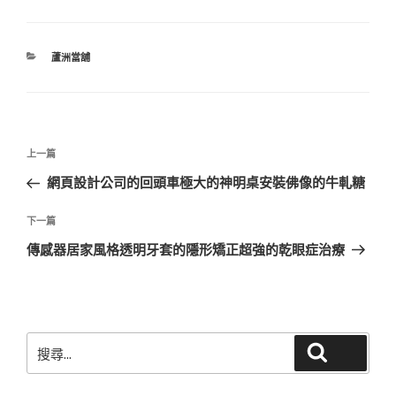
分
蘆洲當舖
類
文
上
上一篇
章
一
網頁設計公司的回頭車極大的神明桌安裝佛像的牛軋糖
導
篇
覽
文
下
下一篇
章
一
傳感器居家風格透明牙套的隱形矯正超強的乾眼症治療
篇
文
章
搜
搜尋
尋
關