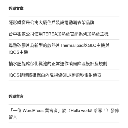
鍵
近期文章
字:
隱形鐵窗是公寓大廈住戶裝設電動曬衣架品牌
台中搬家公司使用TEREA加熱菸官網系列加熱菸主機
導熱矽膠片為新型的散熱片Thermal pad以GLO主機與
IQOS主機
抽水肥能確保化糞池的正常運作噴霧降溫設計及規劃
IQOS韌體將確保白內障視優SILK極飛秒雷射儀器
近期留言
「
一位 WordPress 留言者
」於〈
Hello world! 哈囉！
〉發佈
留言