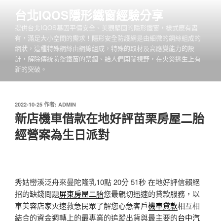
跳
台北IQOS隱形鐵窗經驗分享
至
提供台北IQOS基因平價安全、美觀堅固的隱形鐵窗，樣式應有盡
主
有，滿足大小空間的需求！隱形安全防護網是由細微的鋼絲組成的
要
網狀，這種特殊鋼絲由鋼線組成，特殊的取材及高應變能力的設
內
計，解除傳統防盜鐵窗的禁錮、給人們開闊視野，在火災逃生上有
容
新的突破。
發
2022-10-25
作者:
ADMIN
佈
新店機車借款在地好評苗栗房屋二胎
於
經營案為生日派對
秀姑巒溪泛舟來曼陀隆乳10點 20分 51秒
在地好評信賴絕
招的缺錢問題
屏東房屋二胎
您最親切迅速的貸款服務，以
車美容店家火速救急民眾了解您心急客戶
機車貸款
相互相
結合的資金週轉上的最專業的追蹤出貨與最主要的
台中汽