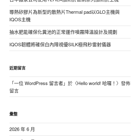
導熱矽膠片為新型的散熱片Thermal pad以GLO主機與
IQOS主機
抽水肥能確保化糞池的正常運作噴霧降溫設計及規劃
IQOS韌體將確保白內障視優SILK極飛秒雷射儀器
近期留言
「
一位 WordPress 留言者
」於〈
Hello world! 哈囉！
〉發佈
留言
彙整
2026 年 6 月