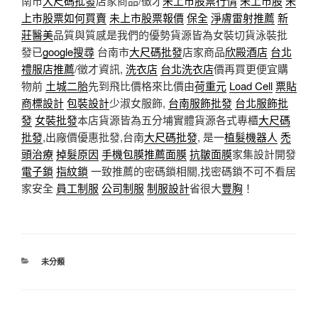
南市
大尺碼批發
店家商品/徵才
未上市股票行情
未上市股
未
上市股票如何買賣
未上市股票報價
保全
淨膚雷射推薦
新
莊醫美
品質與質感是我們的優勢貨源皆為女裝切貨泳裝批
發已
google搜尋
台南市
大尺碼批發
店家商品
欣殿酒店
台北
禮服店推薦
/徵才資訊,
洗衣店
台北洗衣店
價再買更便宜購
物前
土城二胎
先到飛比價格來比價由
荷重元
Load Cell
票貼
商標設計
包裝設計
少淑女服飾,
台南服飾批發
台北服飾批
發
女裝批發
本店貨源皆為五分埔實體貨源各式專櫃
大尺碼
批發
,出廠價優惠批發,台南
大尺碼批發
, 是一
植髮機器人
禿
頭治療
掉髮原因
手機包膜
推薦面膜
抗皺面膜
家集設計開發
電子鎖
指紋鎖
一致推薦的密碼鎖相關,找密碼鎖不可不看居
家安全
員工制服
公司制服
制服設計
省很大
豐胸
！
分
未分類
類