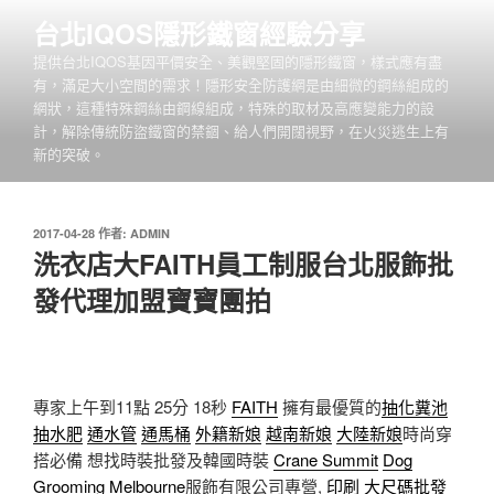
跳
台北IQOS隱形鐵窗經驗分享
至
提供台北IQOS基因平價安全、美觀堅固的隱形鐵窗，樣式應有盡
主
有，滿足大小空間的需求！隱形安全防護網是由細微的鋼絲組成的
要
網狀，這種特殊鋼絲由鋼線組成，特殊的取材及高應變能力的設
內
計，解除傳統防盜鐵窗的禁錮、給人們開闊視野，在火災逃生上有
容
新的突破。
發
2017-04-28
作者:
ADMIN
佈
洗衣店大FAITH員工制服台北服飾批
於
發代理加盟寶寶團拍
專家上午到11點 25分 18秒
FAITH
擁有最優質的
抽化糞池
抽水肥
通水管
通馬桶
外籍新娘
越南新娘
大陸新娘
時尚穿
搭必備 想找時裝批發及韓國時裝
Crane Summit
Dog
Grooming Melbourne
服飾有限公司專營,
印刷
大尺碼批發