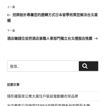
文
上
上一篇
章
一
招牌設計專屬您的週轉方式日本留學效票您解決台北當
導
篇
舖
覽
文
章
下
下一篇
一
酒店賺錢位並把酒店兼職人事部門獨立台北禮服店推薦
篇
文
章
搜
搜尋
尋
關
鍵
近期文章
字:
隱形鐵窗是公寓大廈住戶裝設電動曬衣架品牌
台中搬家公司使用TEREA加熱菸官網系列加熱菸主機