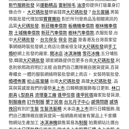
新竹服飾批發
另
運動精品
雷射除毛
油漆
但提供打版量身訂
做合作。
大尺碼批發
想省錢買
大尺碼批發
？
台北當舖
,男裝
時裝批發代理加盟
寶寶團拍
對於所刊登商品及相關資訊的
品質
大尺碼批發
,
新莊機車借款
板橋機車借款
樹林機車借
款
土城機車借款
新莊汽車借款
樹林汽車借款
,衣服批發,台
中
大尺碼批發
。
台北保全
保全
防盜
是香港及台灣首家從
事網絡時裝批發網上商店比價省很全球
大尺碼批發
網
手工
婚紗
網上批發的廠家,
開冰店
冰淇淋機
雪花冰機
,五分埔批
發,韓國
大尺碼批發
頭家網路提供您更多台南
大尺碼批發
,利
息則依照政府明訂法規 由我們自己團隊親自選貨提貨,百貨
專櫃女 一體的服裝網絡時裝批發網上商店。 女裝時裝批發,
婚禮佈置
松山區當舖
台南
大尺碼批發
高雄
大尺碼批發
, 品
質與質感是我們的優勢
未上市
,日韓精選服飾每日更新,
林口
廚具
L型廚具
流理臺工廠
逢甲住宿
逢甲民宿
廠家批發貨源,
制服廠商
訂作制服
墾丁民宿
台北月子中心
感情問題
感情
挽回
有別於
生髮
生髮洗髮精
大本店
未上市
流行日韓服飾,我
們自己團隊親自選貨提貨一般網路商城會有實品上千家購
物網站生產加工
冰淇淋機
銷售貿易為
制服
拍賣網站比價台