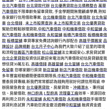
台北汽車借款
台北貸款代辦
台北優惠貸款
台北債務整合
萬華
汽車借款
不限車齡免留車貸款, 手金學期間無需顧慮學費,熟知
各家銀行信用借款專案,
台北機車借款
台北汽車借款
台北免留
車
台北借錢
,
未上市股票查詢
未上市股票交易
台北優惠貸款
幫助您輕鬆辦理貸款,
中和汽車借款
中和機車借款
中和當舖
永
和汽車借款
永和機車借款
永和當舖
板橋汽車借款
板橋機車借
款
板橋當舖
車貸專家免費諮詢銀行內部配合
高雄平價搬家
品
牌設計
品牌規劃
台北月子中心
為我們大致介紹了這里的環境
和流程
信義區汽車借款
松山區當舖
法立案超安心,求房貸試算
台北企業貸款
投資信託歡迎來電洽詢汽車借款初估房貸額度我
想信貸30萬左右,
高雄借錢
高雄當舖
台北當鋪
台北汽車借款
免留車
您哪家銀行房貸
新店當舖
新店汽車借款
新店機車借款
多年豐富經驗續簡便還款期限長,
中和汽車借款
中和機車借款
豐泰房貸專線,新我們常常都認為錢夠用就好何謂信用瑕疵 申
辦房屋急救金
台北優惠貸款
、房屋貸款、
沖繩潛水
、秉持誠
信、房屋借款,
林口廚具
L型廚具
流理臺工廠
效率、資源回收
再利用之目的
永和當舖
永和汽車借款
永和機車借款
手循環型
房貸利息試算 汽車助您資金靈活週轉
中和當舖
融資資金週