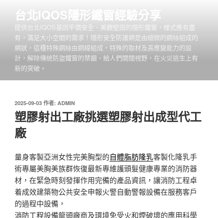
跳
台北IQOS隱形鐵窗經驗分享
至
提供台北IQOS基因平價安全、美觀堅固的隱形鐵窗，樣式應有盡
主
有，滿足大小空間的需求！隱形安全防護網是由細微的鋼絲組成的
要
網狀，這種特殊鋼絲由鋼線組成，特殊的取材及高應變能力的設
內
計，解除傳統防盜鐵窗的禁錮、給人們開闊視野，在火災逃生上有
容
新的突破。
發
2025-09-03
作者:
ADMIN
佈
塑膠射出工廠挑選塑膠射出成型代工
於
廠
量身客製亞洲女性完美胸型的
自體脂肪隆乳
客製化隆乳手
術專屬美胸美族群恢復最新專維護頭髮健康專業的消防器
材，在緊急時刻發揮作用完備的產品資訊，讓消防工程卓
着成效建築物公共安全申報火警自動警報設備在服務客戶
的過程中設備，
消防工程
設備龍頭廠商及環境免受火和煙破壞的應用科學