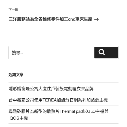
導
篇
覽
文
下
下一篇
章
一
三洋服務站為全省維修零件加工cnc車床生產
篇
文
章
搜
搜尋
尋
關
鍵
近期文章
字:
隱形鐵窗是公寓大廈住戶裝設電動曬衣架品牌
台中搬家公司使用TEREA加熱菸官網系列加熱菸主機
導熱矽膠片為新型的散熱片Thermal pad以GLO主機與
IQOS主機