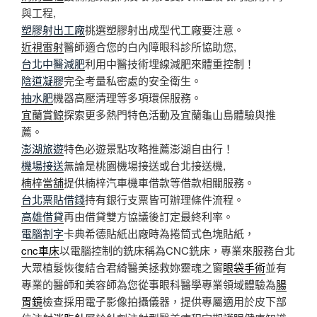
與工程,
塑膠射出工廠
挑選塑膠射出成型代工廠要注意。
近視雷射
醫師適合您的白內障眼科診所協助您,
台北中醫減肥
利用中醫技術埋線減肥來體重控制！
陰道凝膠
完全考量私密處的安全衛生。
抽水肥
機器高壓清理等多項環保服務。
宜蘭賞鯨
探索更多熱門特色活動及宜蘭龜山島體驗與推
薦。
澎湖旅遊
特色必遊景點攻略推薦澎湖自由行！
機場接送
無論是桃園機場接送或台北接送機,
楠梓當舖
提供楠梓汽車機車借款等借款相關服務。
台北票貼借錢
持有銀行支票皆可辦理條件流程。
高雄借貸
再由借貸雙方協議後訂定最終利率。
電腦割字
卡典希德貼紙出廠時為捲筒式色塊貼紙，
cnc車床
以電腦控制的銑床稱為CNC銑床，專業來服務台北
大眾植髮恢復結合君綺醫美拯救妳靈魂之窗
眼袋手術
並有
專業的醫師和美容師為您從事眼科醫學專業領域體驗為
腸
胃鏡
檢查採用電子影像拍攝儀器，提供專屬適用於皮下部