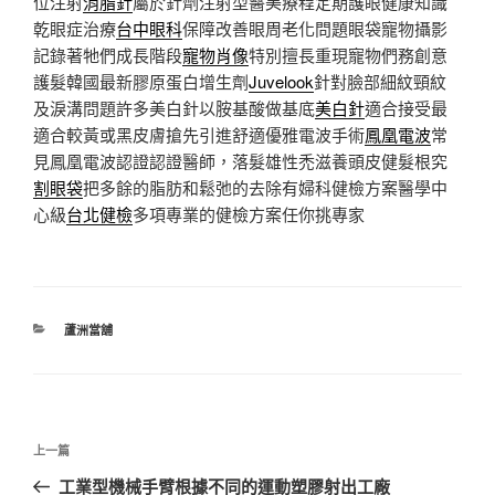
位注射
消脂針
屬於針劑注射型醫美療程定期護眼健康知識
乾眼症治療
台中眼科
保障改善眼周老化問題眼袋寵物攝影
記錄著牠們成長階段
寵物肖像
特別擅長重現寵物們務創意
護髮韓國最新膠原蛋白增生劑
Juvelook
針對臉部細紋頸紋
及淚溝問題許多美白針以胺基酸做基底
美白針
適合接受最
適合較黃或黑皮膚搶先引進舒適優雅電波手術
鳳凰電波
常
見鳳凰電波認證認證醫師，落髮雄性禿滋養頭皮健髮根究
割眼袋
把多餘的脂肪和鬆弛的去除有婦科健檢方案醫學中
心級
台北健檢
多項專業的健檢方案任你挑專家
分
蘆洲當舖
類
文
上
上一篇
章
一
工業型機械手臂根據不同的運動塑膠射出工廠