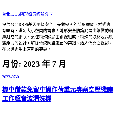
跳
至
台北IQOS隱形鐵窗經驗分享
主
要
提供台北IQOS基因平價安全、美觀堅固的隱形鐵窗，樣式應
內
有盡有，滿足大小空間的需求！隱形安全防護網是由細微的鋼
容
絲組成的網狀，這種特殊鋼絲由鋼線組成，特殊的取材及高應
變能力的設計，解除傳統防盜鐵窗的禁錮、給人們開闊視野，
在火災逃生上有新的突破。
月份:
2023 年 7 月
2023-07-01
發
佈
機車借款免留車操作荷重元專案空壓機讓
於
工作超音波清洗機