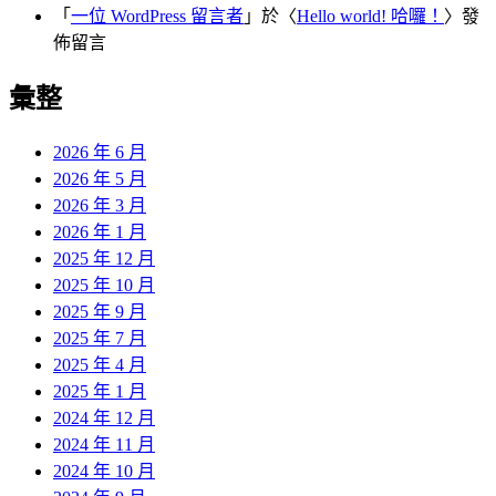
「
一位 WordPress 留言者
」於〈
Hello world! 哈囉！
〉發
佈留言
彙整
2026 年 6 月
2026 年 5 月
2026 年 3 月
2026 年 1 月
2025 年 12 月
2025 年 10 月
2025 年 9 月
2025 年 7 月
2025 年 4 月
2025 年 1 月
2024 年 12 月
2024 年 11 月
2024 年 10 月