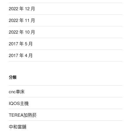
2022 年 12 月
2022 年 11 月
2022 年 10 月
2017 年 5 月
2017 年 4 月
分類
cnc車床
IQOS主機
TEREA加熱菸
中和當舖