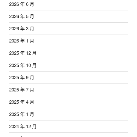
2026 年 6 月
2026 年 5 月
2026 年 3 月
2026 年 1 月
2025 年 12 月
2025 年 10 月
2025 年 9 月
2025 年 7 月
2025 年 4 月
2025 年 1 月
2024 年 12 月