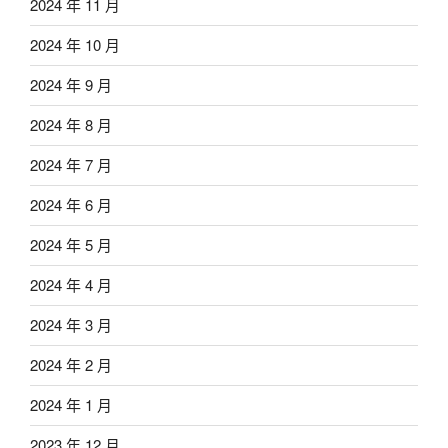
2024 年 11 月
2024 年 10 月
2024 年 9 月
2024 年 8 月
2024 年 7 月
2024 年 6 月
2024 年 5 月
2024 年 4 月
2024 年 3 月
2024 年 2 月
2024 年 1 月
2023 年 12 月