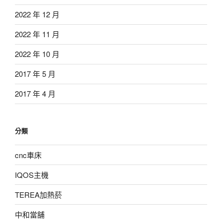
2022 年 12 月
2022 年 11 月
2022 年 10 月
2017 年 5 月
2017 年 4 月
分類
cnc車床
IQOS主機
TEREA加熱菸
中和當舖