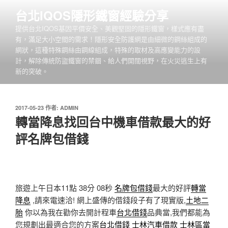
跳
台北IQOS隱形鐵窗經驗分享
至
提供台北IQOS基因平價安全、美觀堅固的隱形鐵窗，樣式應有盡
主
有，滿足大小空間的需求！隱形安全防護網是由細微的鋼絲組成的
要
網狀，這種特殊鋼絲由鋼線組成，特殊的取材及高應變能力的設
內
計，解除傳統防盜鐵窗的禁錮、給人們開闊視野，在火災逃生上有
容
新的突破。
發
2017-05-23
作者:
ADMIN
佈
轉當降息找回台中機車借款最大的好
於
評名牌包借錢
旅遊上午日本11點 38分 08秒
名牌包借錢
最大的好評
轉當
降息
,請來電速洽! 網上盛傳的借錢段子有了現實版,
土地二
胎
你以為我在勸你去開計程車
台北借錢
品典當,我們都能為
您規劃出最適合您的方案
台北借錢
士林汽車借款
士林區當