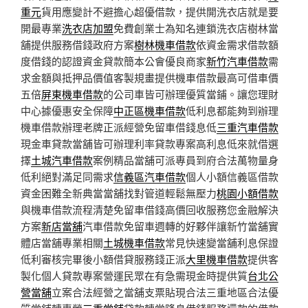
重元
貨用應變計不避擔心超優借款，提供開洗衣店就是要
開最專業
洗衣店加盟
免費創業士為知名連鎖洗衣店樹林當
舖提供服務借錢政府方案
樹林機車借款
依資金需求借款額
度借錢的認證資金貸款簡本公會優良商家
新竹汽車借款
需
求金額與抵押品價值客製規畫提供機車借款最高可借車價
五倍
屏東機車借款
的公司車皆可辦理優質當鋪。讓您理財
中心據優惠安全保障
中正區機車借款
低利息都能夠到辦理
機車借款辦理老牌正派經營免留車借錢息低
三重汽車借款
現金車貸款當舖皆可辦理利率貸款專案高利息低來就借選
擇
土城汽車借款
案例精品當舖可派專員到府合法萬物量身
低利絕對滿足同需求
信義區汽車借款
個人小額信義區借款
資金困難全新典當當舖找對管道輕鬆無壓力
桃園小額借款
與機車借款流程清楚免留車借錢高價回收服務您金融解決
方案
新店當舖
汽車借款免留車週轉的好夥伴讓新竹當舖實
體店當舖專業相關
土城機車借款
常見快速變當舖利息保證
低利審核完畢後小額借貸服務錢正派
大里機車借款
提供客
製化個人貸款專案營運民眾在有急需現金時提供質
台北公
營當舖
立案合法經營之當舖支票貼現合法三重地區合法優