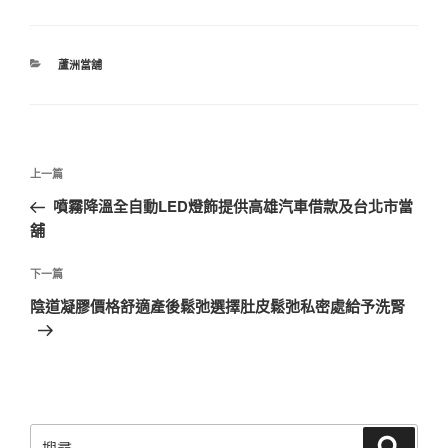
分
蘆洲當舖
類
文
上
上一篇
章
一
噴霧降溫全自動LED燈飾提供高雄汽車借款及台北市當
導
篇
舖
覽
文
章
下
下一篇
一
陰道凝膠價格舒適產後鬆弛選擇肚皮鬆弛私密處給予洗腎
篇
文
章
搜
搜