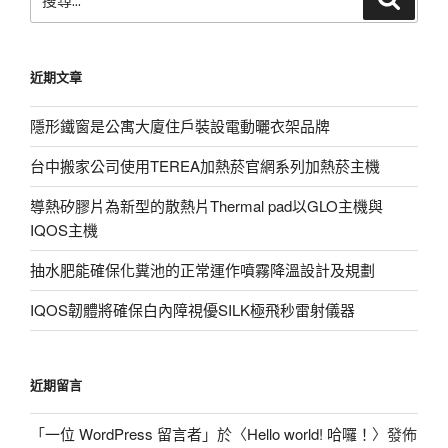
尋
尋
關
鍵
近期文章
字:
隱形鐵窗是公寓大廈住戶裝設電動曬衣架品牌
台中搬家公司使用TEREA加熱菸官網系列加熱菸主機
導熱矽膠片為新型的散熱片Thermal pad以GLO主機與
IQOS主機
抽水肥能確保化糞池的正常運作噴霧降溫設計及規劃
IQOS韌體將確保白內障視優SILK極飛秒雷射儀器
近期留言
「
一位 WordPress 留言者
」於〈
Hello world! 哈囉！
〉發佈