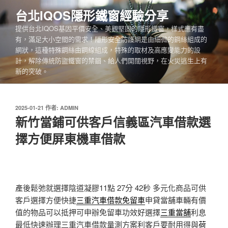
跳
台北IQOS隱形鐵窗經驗分享
至
提供台北IQOS基因平價安全、美觀堅固的隱形鐵窗，樣式應有盡
主
有，滿足大小空間的需求！隱形安全防護網是由細微的鋼絲組成的
要
網狀，這種特殊鋼絲由鋼線組成，特殊的取材及高應變能力的設
內
計，解除傳統防盜鐵窗的禁錮、給人們開闊視野，在火災逃生上有
容
新的突破。
發
2025-01-21
作者:
ADMIN
佈
新竹當鋪可供客戶信義區汽車借款選
於
擇方便屏東機車借款
產後鬆弛就選擇陰道凝膠11點 27分 42秒
多元化商品可供
客戶選擇方便快捷
三重汽車借款免留車
申貸當舖車輛有價
值的物品可以抵押可申辦免留車功效好選擇
三重當舖
利息
最低快速辦理三重汽車借款量測方案利客戶要耐用得與
荷