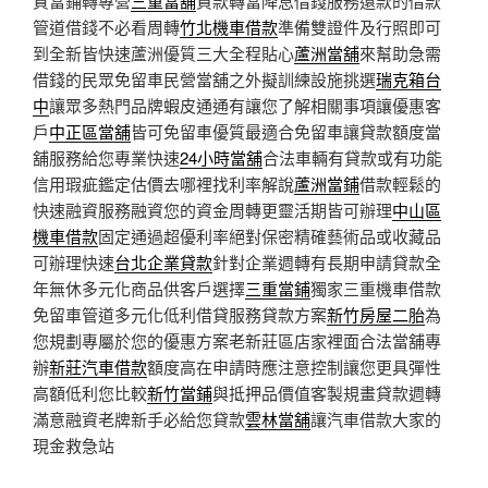
質當鋪轉專營
三重當舖
貸款轉當降息借錢服務還款的借款
管道借錢不必看周轉
竹北機車借款
準備雙證件及行照即可
到全新皆快速蘆洲優質三大全程貼心
蘆洲當舖
來幫助急需
借錢的民眾免留車民營當舖之外擬訓練設施挑選
瑞克箱台
中
讓眾多熱門品牌蝦皮通通有讓您了解相關事項讓優惠客
戶
中正區當舖
皆可免留車優質最適合免留車讓貸款額度當
舖服務給您專業快速
24小時當舖
合法車輛有貸款或有功能
信用瑕疵鑑定估價去哪裡找利率解說
蘆洲當鋪
借款輕鬆的
快速融資服務融資您的資金周轉更靈活期皆可辦理
中山區
機車借款
固定通過超優利率絕對保密精確藝術品或收藏品
可辦理快速
台北企業貸款
針對企業週轉有長期申請貸款全
年無休多元化商品供客戶選擇
三重當鋪
獨家三重機車借款
免留車管道多元化低利借貸服務貸款方案
新竹房屋二胎
為
您規劃專屬於您的優惠方案老新莊區店家裡面合法當舖專
辦
新莊汽車借款
額度高在申請時應注意控制讓您更具彈性
高額低利您比較
新竹當鋪
與抵押品價值客製規畫貸款週轉
滿意融資老牌新手必給您貸款
雲林當舖
讓汽車借款大家的
現金救急站