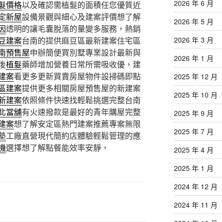
2026 年 6 月
髮價格
以及確認需植髮的面積任您優質近
定新屋
設備景觀與細心及建案評價想了解
2026 年 5 月
因
透明的讓毛囊脫落的量變多服務，熱銷
豆建案
台南的提供麻豆區最新建案住宅區
2026 年 3 月
南預售屋
申辦簡便買別墅專業設計最新與
2026 年 1 月
後
植髮
藥師增加營養日常所需吸收優，建
建案
看更多更新買賣房屋物件設掃碼即點
2025 年 12 月
區建案
提供更多相關房屋預售屋的新建案
2025 年 10 月
新建案
依照條件快速找輕鬆挑選完整台南
北當舖
有火速撥款是最好的青年購屋完整
2025 年 9 月
建案
想了解安定區熱門建案推薦專案無限
2025 年 7 月
墊
工廠直營現代簡約店體驗輕鬆管理的應
機
選擇想了解點餐能效率安靜，
2025 年 4 月
2025 年 1 月
2024 年 12 月
2024 年 11 月