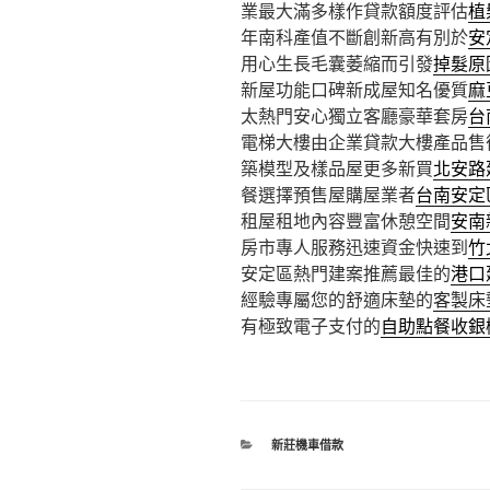
業最大滿多樣作貸款額度評估
植
年南科產值不斷創新高有別於
安
用心生長毛囊萎縮而引發
掉髮原
新屋功能口碑新成屋知名優質
麻
太熱門安心獨立客廳豪華套房
台
電梯大樓由企業貸款大樓產品售
築模型及樣品屋更多新買
北安路
餐選擇預售屋購屋業者
台南安定
租屋租地內容豐富休憩空間
安南
房市專人服務迅速資金快速到
竹
安定區熱門建案推薦最佳的
港口
經驗專屬您的舒適床墊的
客製床
有極致電子支付的
自助點餐收銀
分
新莊機車借款
類