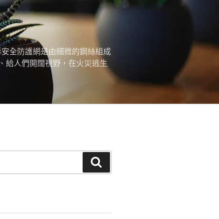
形安全防護網是由細微的鋼絲組成
、給人們開闊視野，在火災逃生
搜
尋