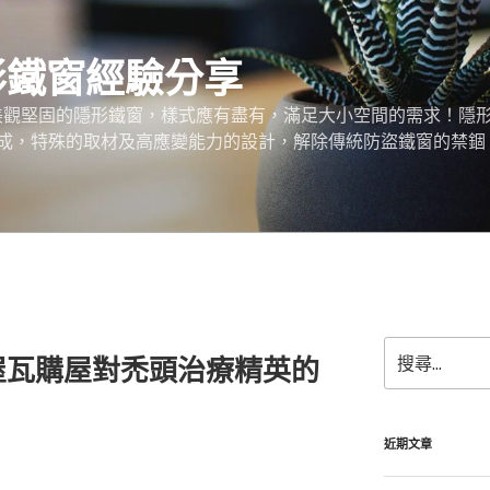
形鐵窗經驗分享
、美觀堅固的隱形鐵窗，樣式應有盡有，滿足大小空間的需求！隱
成，特殊的取材及高應變能力的設計，解除傳統防盜鐵窗的禁錮
搜
屋瓦購屋對禿頭治療精英的
尋
關
鍵
字:
近期文章