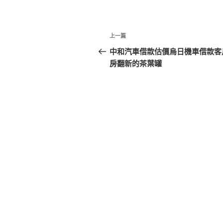
文
上
上一篇
章
一
中和汽車借款估價烏日機車借款客
篇
房翻新的茶葉罐
導
文
覽
章