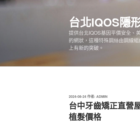
跳
至
台北IQOS隱
主
要
提供台北IQOS基因平價安全
內
的網狀，這種特殊鋼絲由鋼線組
容
上有新的突破。
發
2024-08-24
作者:
ADMIN
佈
台中牙齒矯正直營
於
植髮價格