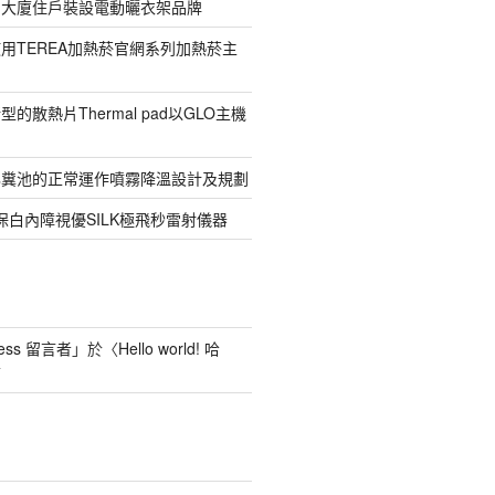
寓大廈住戶裝設電動曬衣架品牌
用TEREA加熱菸官網系列加熱菸主
的散熱片Thermal pad以GLO主機
化糞池的正常運作噴霧降溫設計及規劃
保白內障視優SILK極飛秒雷射儀器
ess 留言者
」於〈
Hello world! 哈
言