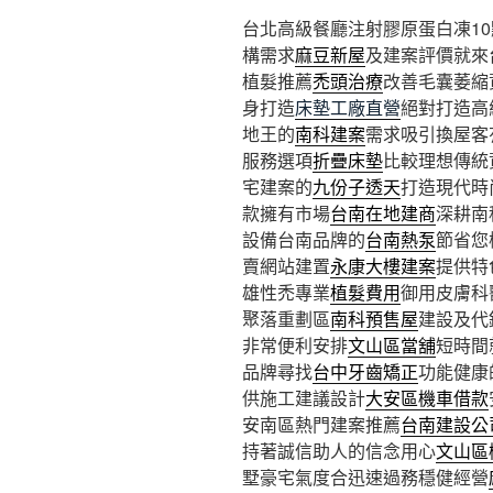
台北高級餐廳注射膠原蛋白凍10點 
構需求
麻豆新屋
及建案評價就來
植髮推薦
禿頭治療
改善毛囊萎縮
身打造
床墊工廠直營
絕對打造高
地王的
南科建案
需求吸引換屋客
服務選項
折疊床墊
比較理想傳統
宅建案的
九份子透天
打造現代時
款擁有市場
台南在地建商
深耕南
設備台南品牌的
台南熱泵
節省您
賣網站建置
永康大樓建案
提供特
雄性禿專業
植髮費用
御用皮膚科
聚落重劃區
南科預售屋
建設及代
非常便利安排
文山區當舖
短時間
品牌尋找
台中牙齒矯正
功能健康
供施工建議設計
大安區機車借款
安南區熱門建案推薦
台南建設公
持著誠信助人的信念用心
文山區
墅豪宅氣度合迅速過務穩健經營