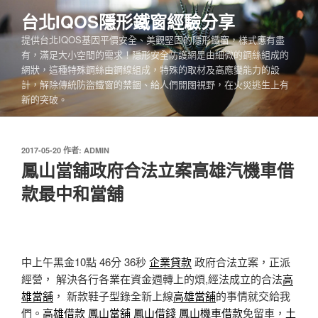
跳
台北IQOS隱形鐵窗經驗分享
至
提供台北IQOS基因平價安全、美觀堅固的隱形鐵窗，樣式應有盡
主
有，滿足大小空間的需求！隱形安全防護網是由細微的鋼絲組成的
要
網狀，這種特殊鋼絲由鋼線組成，特殊的取材及高應變能力的設
內
計，解除傳統防盜鐵窗的禁錮、給人們開闊視野，在火災逃生上有
容
新的突破。
發
2017-05-20
作者:
ADMIN
佈
鳳山當舖政府合法立案高雄汽機車借
於
款最中和當舖
中上午黑金10點 46分 36秒
企業貸款
政府合法立案，正派
經營， 解決各行各業在資金週轉上的煩,經法成立的合法
高
雄當舖
， 新款鞋子型錄全新上線
高雄當舖
的事情就交給我
們。
高雄借款
鳳山當舖
鳳山借錢
鳳山機車借款
免留車，
土