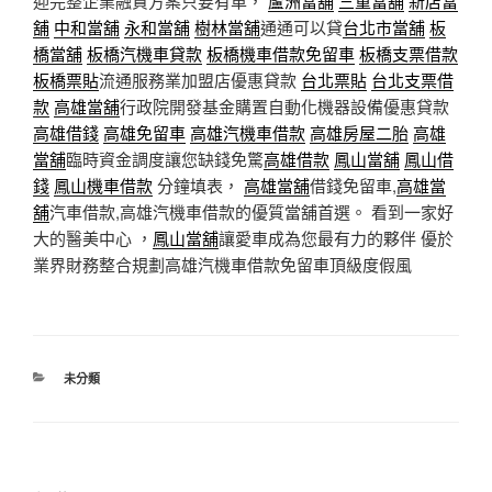
迎完整企業融資方案只要有車，
蘆洲當舖
三重當舖
新店當
舖
中和當舖
永和當舖
樹林當舖
通通可以貸
台北市當舖
板
橋當舖
板橋汽機車貸款
板橋機車借款免留車
板橋支票借款
板橋票貼
流通服務業加盟店優惠貸款
台北票貼
台北支票借
款
高雄當舖
行政院開發基金購置自動化機器設備優惠貸款
高雄借錢
高雄免留車
高雄汽機車借款
高雄房屋二胎
高雄
當舖
臨時資金調度讓您缺錢免驚
高雄借款
鳳山當舖
鳳山借
錢
鳳山機車借款
分鐘填表，
高雄當舖
借錢免留車,
高雄當
舖
汽車借款,高雄汽機車借款的優質當舖首選。 看到一家好
大的醫美中心 ，
鳳山當舖
讓愛車成為您最有力的夥伴 優於
業界財務整合規劃高雄汽機車借款免留車頂級度假風
分
未分類
類
文