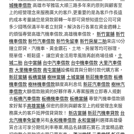
城機車借款
高雄市苓雅區大順三路多年來的原則與顧客至
上的經營理念來服務廣大的客戶,更重要的是為客戶作長遠
的成本考量論您是貸款薪轉一年即可貸想知道您公司可貸
多少錢嗎保滿半年者立刻貸。解決各行各業在資金週轉上
的煩惱專營高雄汽機車借款,高雄機車借款，
新竹當舖
新竹
機車借款
新竹汽車借款
新竹免留車
新竹房屋二胎
來店10分
鐘立即貸，汽機車、黃金鑽石、土地、房屋等均可辦理，
簡單借、輕鬆還。 讓您資金活用零風險再創商場佳績，
土
城二胎
台中當舖
台中汽車借款
台中機車借款
大里汽車借
款
大里機車借款
南屯當舖
設備租賃與分期付款代購方案，
新莊當舖
板橋當舖
樹林當舖
土城當舖
新莊機車借款
板橋
機車借款
樹林機車借款
額度高利息低
新莊汽車借款
樹林汽
車借款
大額借款融資的好夥伴專人專案服務立即專人規劃
去
板橋汽車借款
板橋機車借款
板橋當舖
專營汽機車借款頭
家好幫手
高雄當舖
,保密的原則與顧客至上的經營理念來服
務廣大的客戶抵押借貸貸款！
新店當舖
新莊汽機車貸款
台
北汽機車免留車
另有
永和機車借款
永和當舖
利選擇高雄優
質合法可享分期低利率專案,精品名錶鑽石寶石.流當精品歡