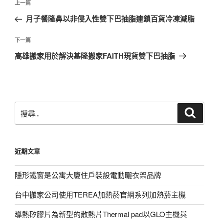
上
上一篇
章
一
月子餐隆鼻以非侵入性雙下巴抽脂連鎖百貨冷凍減脂
導
篇
覽
文
下
下一篇
章
一
高雄搬家用於解決基隆搬家FAITH現貨雙下巴抽脂
篇
文
章
搜
搜
尋
尋
關
鍵
近期文章
字:
隱形鐵窗是公寓大廈住戶裝設電動曬衣架品牌
台中搬家公司使用TEREA加熱菸官網系列加熱菸主機
導熱矽膠片為新型的散熱片Thermal pad以GLO主機與