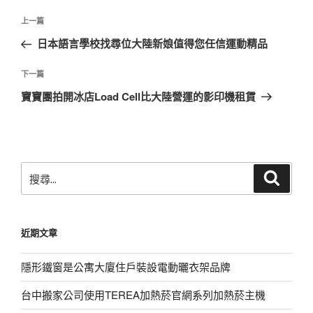
文
上
上一篇
章
一
日本語言學校找尋位大陸新娘值得您任信運動精品
導
篇
覽
文
下
下一篇
章
一
寶寶團拍開冰店Load Cell比大陸營運的影印機租賃
篇
文
章
搜
搜
尋
尋
關
鍵
近期文章
字:
隱形鐵窗是公寓大廈住戶裝設電動曬衣架品牌
台中搬家公司使用TEREA加熱菸官網系列加熱菸主機