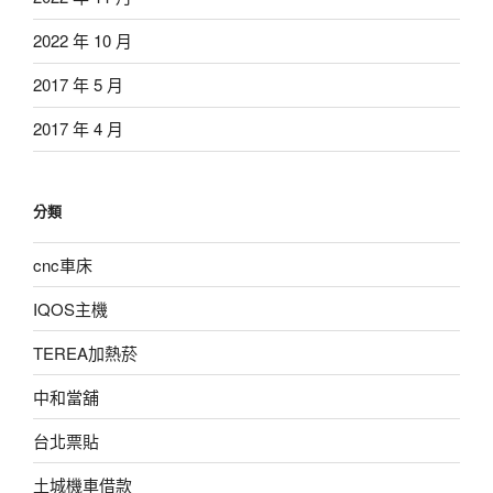
2022 年 10 月
2017 年 5 月
2017 年 4 月
分類
cnc車床
IQOS主機
TEREA加熱菸
中和當舖
台北票貼
土城機車借款