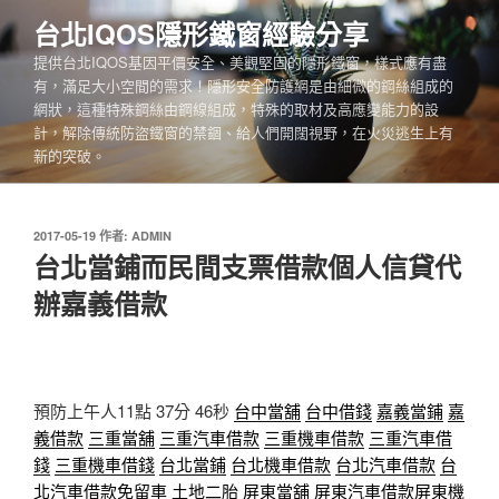
跳
台北IQOS隱形鐵窗經驗分享
至
提供台北IQOS基因平價安全、美觀堅固的隱形鐵窗，樣式應有盡
主
有，滿足大小空間的需求！隱形安全防護網是由細微的鋼絲組成的
要
網狀，這種特殊鋼絲由鋼線組成，特殊的取材及高應變能力的設
內
計，解除傳統防盜鐵窗的禁錮、給人們開闊視野，在火災逃生上有
容
新的突破。
發
2017-05-19
作者:
ADMIN
佈
台北當鋪而民間支票借款個人信貸代
於
辦嘉義借款
預防上午人11點 37分 46秒
台中當舖
台中借錢
嘉義當鋪
嘉
義借款
三重當舖
三重汽車借款
三重機車借款
三重汽車借
錢
三重機車借錢
台北當鋪
台北機車借款
台北汽車借款
台
北汽車借款免留車
土地二胎
屏東當舖
屏東汽車借款
屏東機