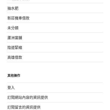
抽水肥
新莊機車借款
未分類
蘆洲當舖
陰道緊縮
高雄借款
其他操作
登入
訂閱網站內容的資訊提供
訂閱留言的資訊提供