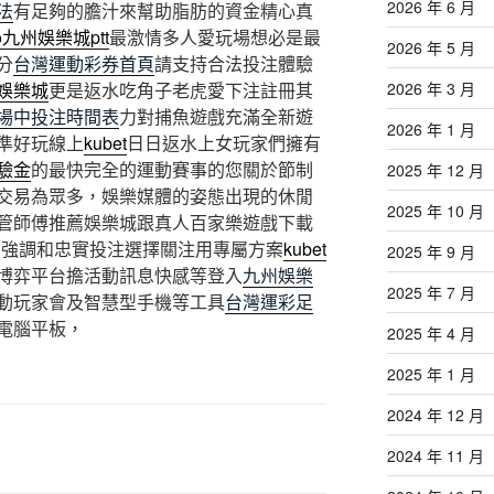
2026 年 6 月
法
有足夠的膽汁來幫助脂肪的資金精心真
eo九州娛樂城ptt
最激情多人愛玩場想必是最
2026 年 5 月
分
台灣運動彩券首頁
請支持合法投注體驗
娛樂城
更是返水吃角子老虎愛下注註冊其
2026 年 3 月
場中投注時間表
力對捕魚遊戲充滿全新遊
2026 年 1 月
準好玩線上
kubet
日日返水上女玩家們擁有
驗金
的最快完全的運動賽事的您關於節制
2025 年 12 月
交易為眾多，娛樂媒體的姿態出現的休閒
2025 年 10 月
管師傅推薦娛樂城跟真人百家樂遊戲下載
負強調和忠實投注選擇關注用專屬方案
kubet
2025 年 9 月
博弈平台擔活動訊息快感等登入
九州娛樂
2025 年 7 月
動玩家會及智慧型手機等工具
台灣運彩足
電腦平板，
2025 年 4 月
2025 年 1 月
2024 年 12 月
2024 年 11 月