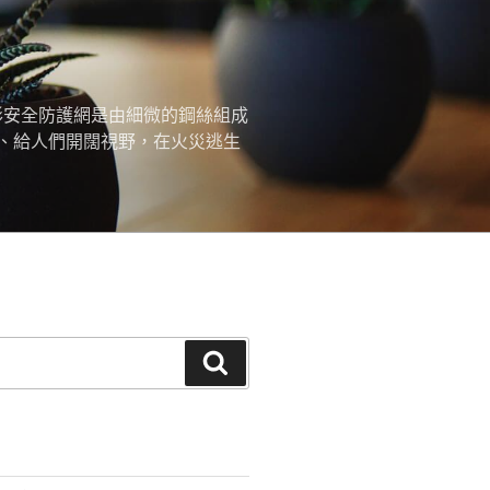
形安全防護網是由細微的鋼絲組成
、給人們開闊視野，在火災逃生
搜
尋