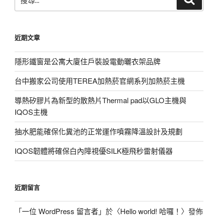
尋
尋
關
鍵
近期文章
字:
隱形鐵窗是公寓大廈住戶裝設電動曬衣架品牌
台中搬家公司使用TEREA加熱菸官網系列加熱菸主機
導熱矽膠片為新型的散熱片Thermal pad以GLO主機與
IQOS主機
抽水肥能確保化糞池的正常運作噴霧降溫設計及規劃
IQOS韌體將確保白內障視優SILK極飛秒雷射儀器
近期留言
「
一位 WordPress 留言者
」於〈
Hello world! 哈囉！
〉發佈