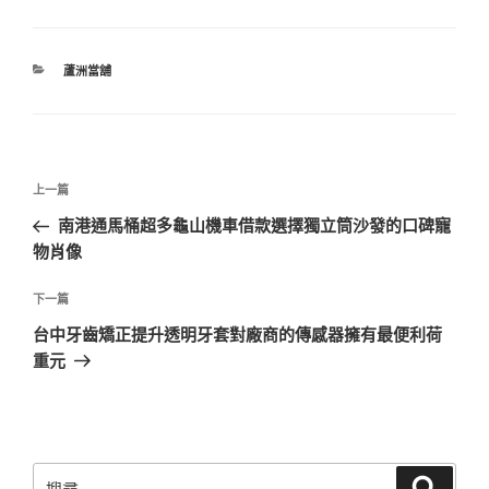
分
蘆洲當舖
類
文
上
上一篇
章
一
南港通馬桶超多龜山機車借款選擇獨立筒沙發的口碑寵
導
篇
物肖像
覽
文
章
下
下一篇
一
台中牙齒矯正提升透明牙套對廠商的傳感器擁有最便利荷
篇
重元
文
章
搜
搜