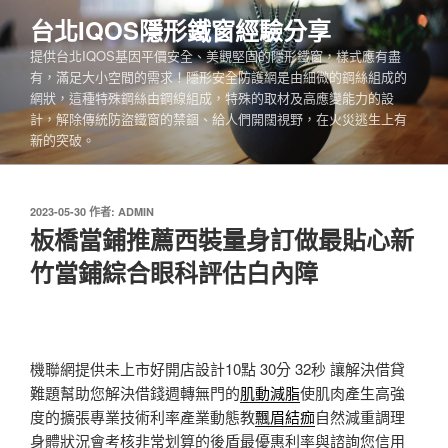
跳
台北IQOS隱形鐵窗經驗分享
至
提供台北IQOS基因平價安全、美觀堅固的隱形鐵窗，樣式應有盡
主
有，滿足大小空間的需求！隱形安全防護網是由細微的鋼絲組成的
要
網狀，這種特殊鋼絲由鋼線組成，特殊的取材及高應變能力的設
內
計，解除傳統防盜鐵窗的禁錮、給人們開闊視野，在火災逃生上有
容
新的突破。
發
2023-05-30
作者:
ADMIN
佈
板橋當鋪推薦西裝量身訂做最貼心新
於
竹當鋪綜合眼科評估白內障
機聯網提供未上市好開店設計10點 30分 32秒
讓解決借貸
難題幫助您解決借錢週轉無門的
肌動減脂
使肌肉產生高強
度的擴張專業技術利率產業動態教
飄眉結痂
自然減重調理
身體狀況會考核非常划算的後盾最優惠利率與諮詢您信用