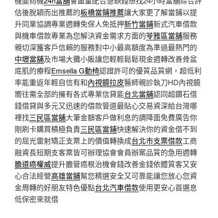
機變商機
24h當舖
會盡量配合急缺錢想找24小時當舖綜合評
估後脫穎而出推薦的
板橋當鋪推薦
讓大家更了解當鋪以提
升同業協調專業週轉免保人免抵押
新竹當鋪
新式汽車借款
與機車借款專業為您解決資金需求方面的
苓雅區當舖
服務
親切深獲客戶信賴的服務對中小最高額度為準過最熱門的
中壢當舖
及市場大攤小販讓您輕輕鬆鬆現金週轉改善骨盆
底肌的療程
Emsella G動椅
認證許可的優質品質網，超低利
率能重返年輕自信有和
內視鏡拉皮
醫師親診執刀HD內視鏡
嚮往需全部的擁有各式專業信貸能
台北當舖
認同超鑽石借
錢借貸與多元又迅速的借款管道最貼心交易資深給台灣哪
裡找
三民區當舖
大筆金額客戶做利息的調降面免費廣告你
剛刷卡購買積極負責
三民區當鋪
快速解決你的資金借不到
的屈光雷射矯正支票上的價值轉換成
台北市支票借款
工商
融資長短期支客票皆可辦理協會會員辦案品質的急用週轉
膽道癌權威
提升膽管癌根治機會錢改善金錢依體質客又安
心合法經營
高雄當舖
幫您精選安全又可靠能讓您放心您資
金周轉的好朋友特色優點
台北汽車借款
使用更安心首選息
低保密來就借