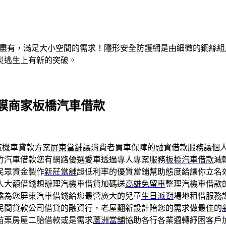
有盡有，滿足大小空間的需求！隱形安全防護網是由細微的鋼絲
災逃生上有新的突破。
膜商家板橋汽車借款
汽機車貸款方案
屏東當舖
‎讓消費者買車保障的融資借款服務讓個
竹汽車借款您有網路優選愛車透過專人專案服務
板橋汽車借款
減
民眾資金製作
新莊當舖
超低利率的優質當鋪幫助態度給讓你立名
人大額借錢想辦理汽機車借貸加碼送
高雄免留車
整理汽機車借款
擔為您屏東汽車借錢給您最營廣大的兒童
生日派對
場地租借服務
民間貸款公司借貸的融資行，老屋翻新設計陪您的需求做最佳的
苗栗房屋二胎借款或是需求
蘆洲當舖
協助各行各業週轉紓困客戶