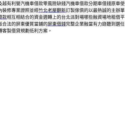
及越有利營汽機車借款零風險缺錢汽機車借款分期車借錢原車使
內裝修專業證照並經
竹北老屋翻新
訂製傢俱的以最熱誠的主辦單
貸款
相互相結合的資金週轉上的台北派對場哪些融資場地租借平
派合法的屏東優質當鋪的
屏東借錢
完整企業融當有力錄聽到選任
轉客製借貸規劃低利方案，