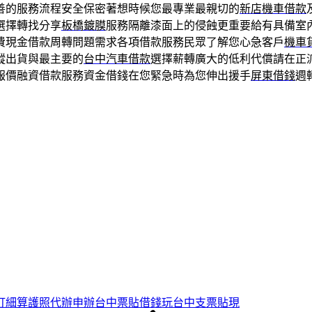
善的服務流程安全保密著想時候您最專業最親切的
新店機車借款
選擇轉找分享
板橋鍍膜
服務隔離漆面上的侵蝕更重要給有具備室
費現金借款周轉問題需求各項借款服務民眾了解您心急客戶
機車
蹤出貨與最主要的
台中汽車借款
選擇薪轉廣大的低利代償請在正
報價融資借款服務資金借錢在您緊急時為您伸出援手
屏東借錢
週
打細算護照代辦申辦台中票貼借錢玩台中支票貼現