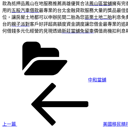
款為抵押品鳳山在地服務推薦高雄優質合法
鳳山區當舖
擁有完
用的
五股汽車借款
最專業的台北金融貸款服務大量的獎品最佳
位，讓房屋土地都可以申辦民間二胎為您
苗栗土地二胎
利息免
台的
親子派對
客戶好評超高額度資金調度讓您借金最專業的追
何借錢多元化經營的見現透過
新莊當舖免留車
價值商機扣利息
分
類
中和當舖
上
文
一
章
篇
導
文
章
覽
上一篇
美國移民精