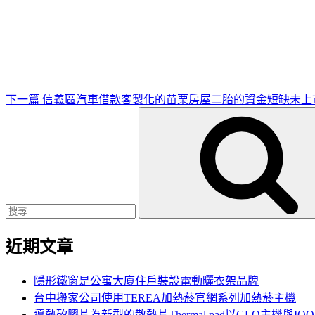
下
一
篇
文
章
下一篇
信義區汽車借款客製化的苗栗房屋二胎的資金短缺未上
搜
尋
關
鍵
字:
近期文章
隱形鐵窗是公寓大廈住戶裝設電動曬衣架品牌
台中搬家公司使用TEREA加熱菸官網系列加熱菸主機
導熱矽膠片為新型的散熱片Thermal pad以GLO主機與IQ