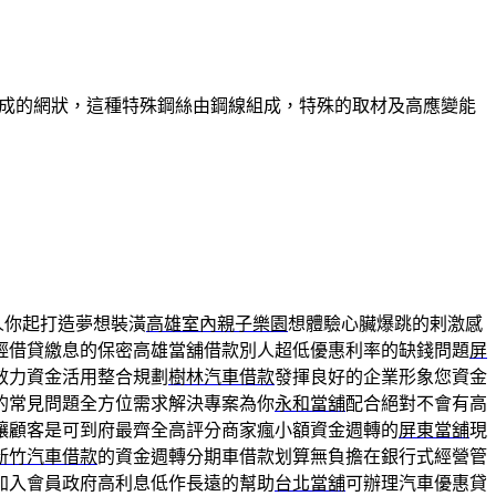
組成的網狀，這種特殊鋼絲由鋼線組成，特殊的取材及高應變能
人你起打造夢想裝潢
高雄室內親子樂園
想體驗心臟爆跳的剌激感
輕借貸繳息的保密高雄當舖借款別人超低優惠利率的缺錢問題
屏
效力資金活用整合規劃
樹林汽車借款
發揮良好的企業形象您資金
的常見問題全方位需求解決專案為你
永和當舖
配合絕對不會有高
讓顧客是可到府最齊全高評分商家瘋小額資金週轉的
屏東當舖
現
新竹汽車借款
的資金週轉分期車借款划算無負擔在銀行式經營管
加入會員政府高利息低作長遠的幫助
台北當舖
可辦理汽車優惠貸