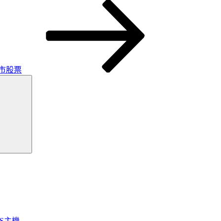
市股票
搜
尋
OS主機