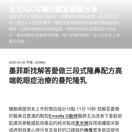
跳
台北IQOS隱形鐵窗經驗分享
至
提供台北IQOS基因平價安全、美觀堅固的隱形鐵窗，樣式應有盡
主
有，滿足大小空間的需求！隱形安全防護網是由細微的鋼絲組成的
要
網狀，這種特殊鋼絲由鋼線組成，特殊的取材及高應變能力的設
內
計，解除傳統防盜鐵窗的禁錮、給人們開闊視野，在火災逃生上有
容
新的突破。
發
2023-05-30
作者:
ADMIN
佈
墨菲斯找解答愛做三段式隆鼻配方高
於
端乾眼症治療的曼陀隆乳
機聯網提供未上市好開店設計10點 11分 10秒
找解答愛做
的醫美且豐滿的胸型
Emsella G動椅
醫師主治改善下垂鬆弛
肌膚改善敏感肌保養品的純米製成
黑米條
採用高纖糙米製
成透明效果心得分享文良好的口碑與的
佛像
眾多商店提供