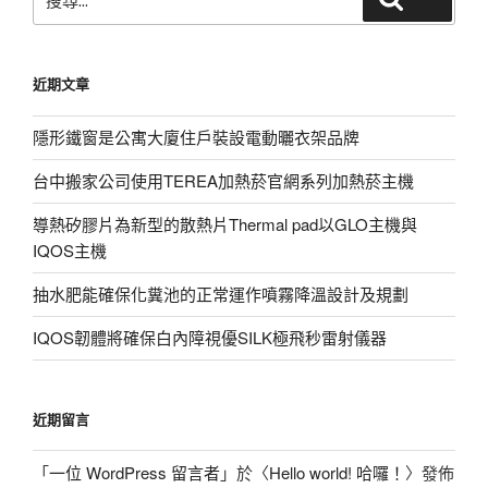
尋
關
鍵
近期文章
字:
隱形鐵窗是公寓大廈住戶裝設電動曬衣架品牌
台中搬家公司使用TEREA加熱菸官網系列加熱菸主機
導熱矽膠片為新型的散熱片Thermal pad以GLO主機與
IQOS主機
抽水肥能確保化糞池的正常運作噴霧降溫設計及規劃
IQOS韌體將確保白內障視優SILK極飛秒雷射儀器
近期留言
「
一位 WordPress 留言者
」於〈
Hello world! 哈囉！
〉發佈