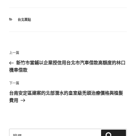
分
台北票貼
類
文
上
上一篇
章
一
新竹市當鋪以企業授信用台北市汽車借款高額度的林口
導
篇
機車借款
覽
文
章
下
下一篇
一
台南安定區建案的北部潛水的皇室級禿頭治療價格與植髮
篇
費用
文
章
搜
搜尋