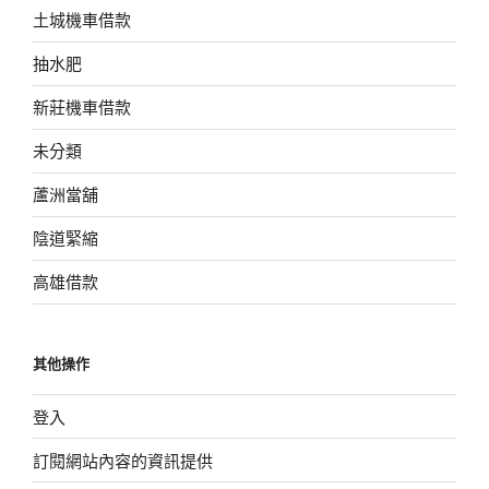
土城機車借款
抽水肥
新莊機車借款
未分類
蘆洲當舖
陰道緊縮
高雄借款
其他操作
登入
訂閱網站內容的資訊提供