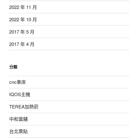
2022 年 11 月
2022 年 10 月
2017 年 5 月
2017 年 4 月
分類
cnc車床
IQOS主機
TEREA加熱菸
中和當舖
台北票貼