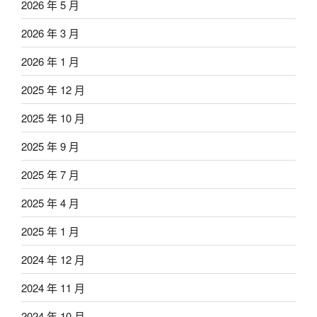
2026 年 5 月
2026 年 3 月
2026 年 1 月
2025 年 12 月
2025 年 10 月
2025 年 9 月
2025 年 7 月
2025 年 4 月
2025 年 1 月
2024 年 12 月
2024 年 11 月
2024 年 10 月