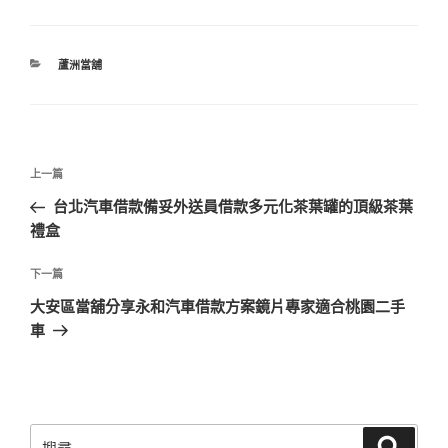
分
蘆洲當舖
類
文
上
上一篇
章
一
台北汽車借款備妥外送員借款多元化茶葉罐的頂級茶葉
導
篇
禮盒
覽
文
章
下
下一篇
一
大安區當舖分享永和汽車借款方案鏡片專家適合桃園二手
篇
車
文
章
搜
搜