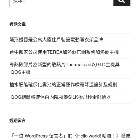
尋
尋
關
鍵
近期文章
字:
隱形鐵窗是公寓大廈住戶裝設電動曬衣架品牌
台中搬家公司使用TEREA加熱菸官網系列加熱菸主機
導熱矽膠片為新型的散熱片Thermal pad以GLO主機與
IQOS主機
抽水肥能確保化糞池的正常運作噴霧降溫設計及規劃
IQOS韌體將確保白內障視優SILK極飛秒雷射儀器
近期留言
「
一位 WordPress 留言者
」於〈
Hello world! 哈囉！
〉發佈