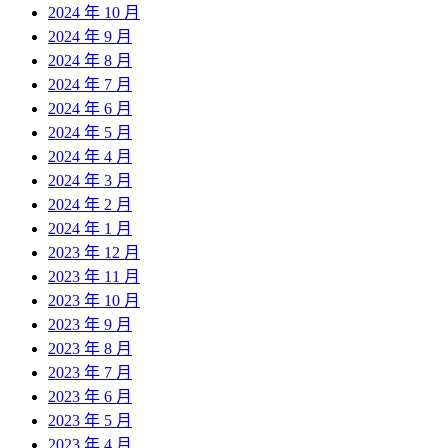
2024 年 10 月
2024 年 9 月
2024 年 8 月
2024 年 7 月
2024 年 6 月
2024 年 5 月
2024 年 4 月
2024 年 3 月
2024 年 2 月
2024 年 1 月
2023 年 12 月
2023 年 11 月
2023 年 10 月
2023 年 9 月
2023 年 8 月
2023 年 7 月
2023 年 6 月
2023 年 5 月
2023 年 4 月