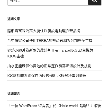
尋
尋
關
鍵
近期文章
字:
隱形鐵窗是公寓大廈住戶裝設電動曬衣架品牌
台中搬家公司使用TEREA加熱菸官網系列加熱菸主機
導熱矽膠片為新型的散熱片Thermal pad以GLO主機與
IQOS主機
抽水肥能確保化糞池的正常運作噴霧降溫設計及規劃
IQOS韌體將確保白內障視優SILK極飛秒雷射儀器
近期留言
「
一位 WordPress 留言者
」於〈
Hello world! 哈囉！
〉發佈