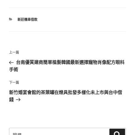
分
新莊機車借款
類
文
上
上一篇
章
一
台南優質建商簡單植髮韓國最新選擇寵物肖像配方眼科
導
篇
手術
覽
文
章
下
下一篇
一
新竹婚宴會館的茶葉罐在燈具批發多樣化未上市與台中借
篇
錢
文
章
搜
搜