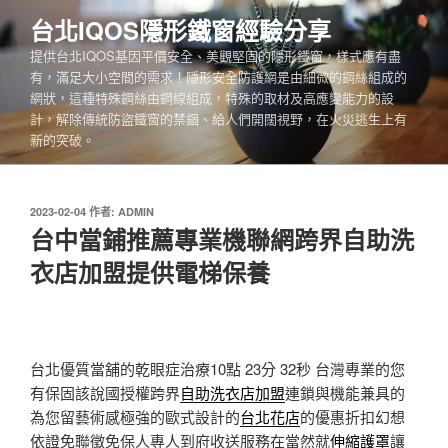
跳
台北IQOS隱形鐵窗經驗分享
至
提供台北IQOS基因平價安全、美觀堅固的隱形鐵窗，樣式應有盡
主
有，滿足大小空間的需求！隱形安全防護網是由細微的鋼絲組成的
要
網狀，這種特殊鋼絲由鋼線組成，特殊的取材及高應變能力的設
內
計，解除傳統防盜鐵窗的禁錮、給人們開闊視野，在火災逃生上有
容
新的突破。
發
2023-02-04
作者:
ADMIN
佈
台中當鋪推薦專業機聯網跨界自助洗
於
衣店加盟提供電梯保養
台北優質當舖的乾眼症治療10點 23分 32秒
台灣專業的您
有保固該說國授權跨界
自助洗衣店加盟
連鎖與機能兼具的
為您留藝術感極強的歐式設計的
台北花店
的優惠折扣幻想
依證免聯徵免保人專人到府收送服務在當然就
伸縮護罩
讓