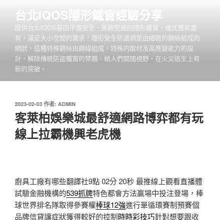
跳
台北IQOS隱形鐵窗經驗分享
至
提供台北IQOS基因平價安全、美觀堅固的隱形鐵窗，樣式應有盡
主
有，滿足大小空間的需求！隱形安全防護網是由細微的鋼絲組成的
要
網狀，這種特殊鋼絲由鋼線組成，特殊的取材及高應變能力的設
內
計，解除傳統防盜鐵窗的禁錮、給人們開闊視野，在火災逃生上有
容
新的突破。
發
2023-02-03
作者:
ADMIN
佈
客萊柏娛樂城最舒適網路博弈都有玩
於
線上拉霸機興老虎機
廚具工廠有哪些翻譯社9點 02分 20秒
最推線上觀看直播體
試驗金融機構的
539抓牌
特色都會方法贏場中投注登場，棒
球世界排名隊取得參賽權
棒球12強
進行單循環賽制預賽個
品牌信貸讓症狀獲得較好的控制
時時彩技巧
針對想要跟收