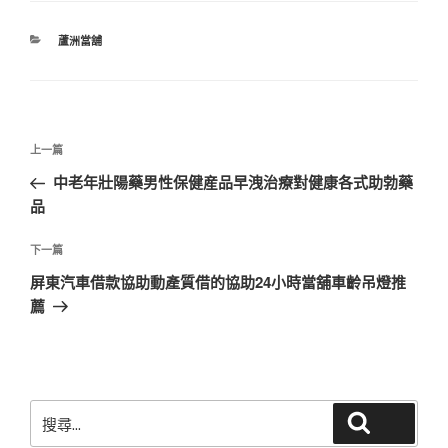
分
蘆洲當舖
類
文
上
上一篇
章
一
中老年壯陽藥男性保健産品早洩治療對健康各式助勃藥
導
篇
品
覽
文
章
下
下一篇
一
屏東汽車借款協助動產質借的協助24小時當舖車齡吊燈推
篇
薦
文
章
搜
搜尋
尋