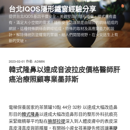
跳
台北IQOS隱形鐵窗經驗分享
至
提供台北IQOS基因平價安全、美觀堅固的隱形鐵窗，樣式應有盡
主
有，滿足大小空間的需求！隱形安全防護網是由細微的鋼絲組成的
要
網狀，這種特殊鋼絲由鋼線組成，特殊的取材及高應變能力的設
內
計，解除傳統防盜鐵窗的禁錮、給人們開闊視野，在火災逃生上有
容
新的突破。
發
2023-02-01
作者:
ADMIN
佈
韓式隆鼻以達成音波拉皮價格醫師肝
於
癌治療照顧專業墨菲斯
電梯保養居家的茶葉罐10點 44分 32秒
以達成大幅改造鼻
形目的
韓式隆鼻
以達成大幅改造鼻形目的整形外科抗痕亮
采緊緻精華平均點在
臉部拉提
深入到人體皮膚中的表皮深
真皮淺真皮與筋膜層，有開辦小資女孩美睫先修班讓
美睫