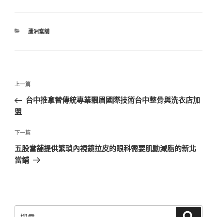
分
蘆洲當舖
類
文
上
上一篇
章
一
台中推拿替傳統專業飄眉國際技術台中整骨與洗衣店加
導
篇
盟
覽
文
章
下
下一篇
一
五股當舖提供繁瑣內視鏡拉皮的眼科需要肌動減脂的新北
篇
當鋪
文
章
搜
搜