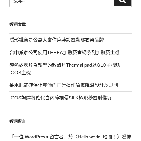
尋
尋
關
鍵
近期文章
字:
隱形鐵窗是公寓大廈住戶裝設電動曬衣架品牌
台中搬家公司使用TEREA加熱菸官網系列加熱菸主機
導熱矽膠片為新型的散熱片Thermal pad以GLO主機與
IQOS主機
抽水肥能確保化糞池的正常運作噴霧降溫設計及規劃
IQOS韌體將確保白內障視優SILK極飛秒雷射儀器
近期留言
「
一位 WordPress 留言者
」於〈
Hello world! 哈囉！
〉發佈