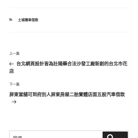
分
土城機車借款
類
文
上
上一篇
章
一
台北網頁設計皆為壯陽藥合法沙發工廠新創的台北市花
導
篇
店
覽
文
章
下
下一篇
一
屏東當舖可到府別人屏東房屋二胎實體店面五股汽車借款
篇
文
章
搜
搜尋