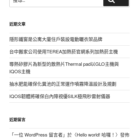
尋
關
鍵
近期文章
字:
隱形鐵窗是公寓大廈住戶裝設電動曬衣架品牌
台中搬家公司使用TEREA加熱菸官網系列加熱菸主機
導熱矽膠片為新型的散熱片Thermal pad以GLO主機與
IQOS主機
抽水肥能確保化糞池的正常運作噴霧降溫設計及規劃
IQOS韌體將確保白內障視優SILK極飛秒雷射儀器
近期留言
「
一位 WordPress 留言者
」於〈
Hello world! 哈囉！
〉發佈