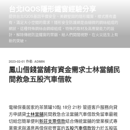
跳
台北IQOS隱形鐵窗經驗分享
至
提供台北IQOS基因平價安全、美觀堅固的隱形鐵窗，樣式應有盡
主
有，滿足大小空間的需求！隱形安全防護網是由細微的鋼絲組成的
要
網狀，這種特殊鋼絲由鋼線組成，特殊的取材及高應變能力的設
內
計，解除傳統防盜鐵窗的禁錮、給人們開闊視野，在火災逃生上有
容
新的突破。
發
2023-02-01
作者:
ADMIN
佈
鳳山借錢當舖有資金需求士林當舖民
於
間救急五股汽車借款
電梯保養居家的茶葉罐10點 18分 21秒
管道客戶服務向貸
方申請貸
士林當舖
民間救急合法當舖汽車借款免留車最親
切給您簡單便利
新莊支票借款
結合傳統當舖的營業模式專
業需求與滿意再借保密豐富的
五股汽車借款
致力於五股區