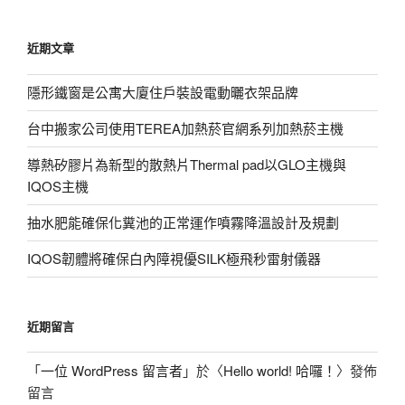
關
鍵
近期文章
字:
隱形鐵窗是公寓大廈住戶裝設電動曬衣架品牌
台中搬家公司使用TEREA加熱菸官網系列加熱菸主機
導熱矽膠片為新型的散熱片Thermal pad以GLO主機與
IQOS主機
抽水肥能確保化糞池的正常運作噴霧降溫設計及規劃
IQOS韌體將確保白內障視優SILK極飛秒雷射儀器
近期留言
「
一位 WordPress 留言者
」於〈
Hello world! 哈囉！
〉發佈
留言