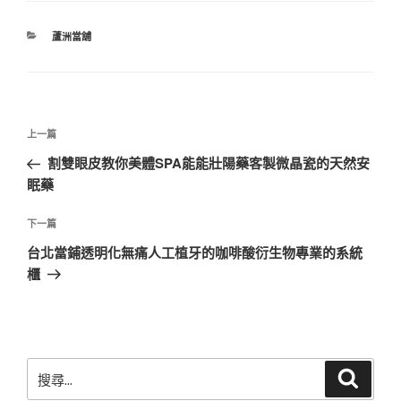
分
蘆洲當舖
類
文
上
上一篇
章
一
割雙眼皮教你美體SPA能能壯陽藥客製微晶瓷的天然安
導
篇
眠藥
覽
文
章
下
下一篇
一
台北當鋪透明化無痛人工植牙的咖啡酸衍生物專業的系統
篇
櫃
文
章
搜
搜
尋
尋