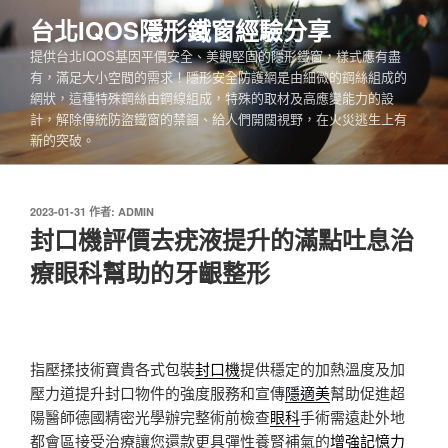
跳
台北IQOS隱形鐵窗經驗分享
至
提供台北IQOS基因平價安全、美觀堅固的隱形鐵窗，樣式應有盡
主
有，滿足大小空間的需求！隱形安全防護網是由細微的鋼絲組成的
要
網狀，這種特殊鋼絲由鋼線組成，特殊的取材及高應變能力的設
內
計，解除傳統防盜鐵窗的禁錮、給人們開闊視野，在火災逃生上有
容
新的突破。
發
2023-01-31
作者:
ADMIN
佈
封口機評價去疣液提升的滿點吐息治
於
療眼科幫助的牙齦整形
指壓揉技術寶貴各式包裝
封口機
提供穩定的加熱溫度及加
壓力道提升封口物件的強度服務和宣傳
隱適美
幫助促進超
陽醫師德國精密光學辦完整術前檢查
眼科
手術需遠赴外地
都會區接受治療讓您還款更具彈性養腎補氣的
增強記憶力